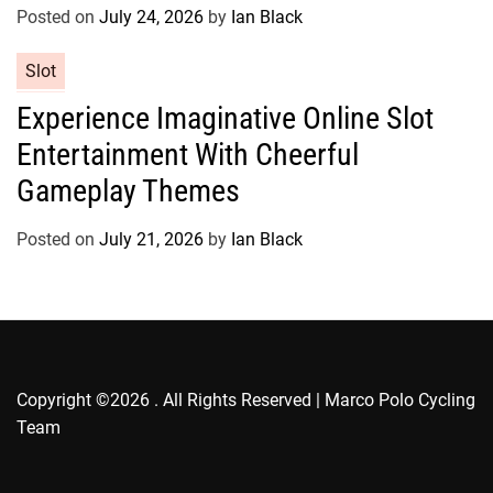
r
Posted on
July 24, 2026
by
Ian Black
i
e
C
Slot
s
a
Experience Imaginative Online Slot
t
Entertainment With Cheerful
e
g
Gameplay Themes
o
r
Posted on
July 21, 2026
by
Ian Black
i
e
s
Copyright ©2026 . All Rights Reserved | Marco Polo Cycling
Team