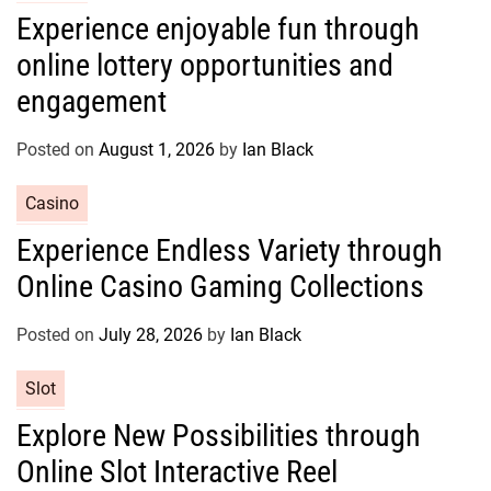
a
Experience enjoyable fun through
t
online lottery opportunities and
e
g
engagement
o
r
Posted on
August 1, 2026
by
Ian Black
i
e
C
Casino
s
a
Experience Endless Variety through
t
Online Casino Gaming Collections
e
g
o
Posted on
July 28, 2026
by
Ian Black
r
C
Slot
i
a
e
Explore New Possibilities through
t
s
Online Slot Interactive Reel
e