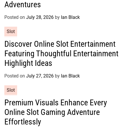
g
Adventures
o
r
Posted on
July 28, 2026
by
Ian Black
i
e
C
Slot
s
a
Discover Online Slot Entertainment
t
Featuring Thoughtful Entertainment
e
g
Highlight Ideas
o
r
Posted on
July 27, 2026
by
Ian Black
i
e
C
Slot
s
a
Premium Visuals Enhance Every
t
Online Slot Gaming Adventure
e
g
Effortlessly
o