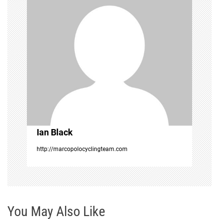
i
g
a
t
i
o
Ian Black
n
http://marcopolocyclingteam.com
You May Also Like