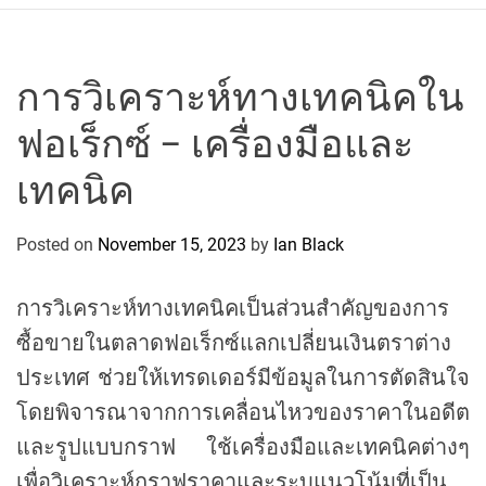
r
c
o
P
การวิเคราะห์ทางเทคนิคใน
o
ฟอเร็กซ์ – เครื่องมือและ
l
o
เทคนิค
C
y
Posted on
November 15, 2023
by
Ian Black
c
l
i
การวิเคราะห์ทางเทคนิคเป็นส่วนสำคัญของการ
n
ซื้อขายในตลาดฟอเร็กซ์แลกเปลี่ยนเงินตราต่าง
g
ประเทศ ช่วยให้เทรดเดอร์มีข้อมูลในการตัดสินใจ
T
e
โดยพิจารณาจากการเคลื่อนไหวของราคาในอดีต
a
และรูปแบบกราฟ ใช้เครื่องมือและเทคนิคต่างๆ
m
เพื่อวิเคราะห์กราฟราคาและระบุแนวโน้มที่เป็น