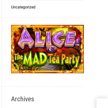
Uncategorized
Archives
บน