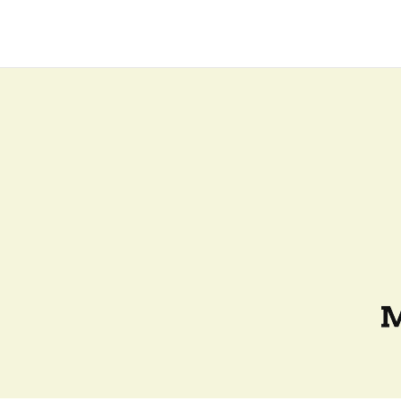
S
k
i
p
t
o
c
o
n
t
e
n
t
M