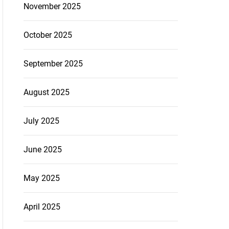
November 2025
October 2025
September 2025
August 2025
July 2025
June 2025
May 2025
April 2025