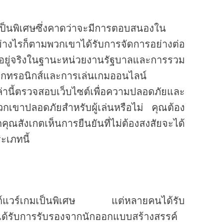
เป็นพิเศษซึ่งคาดว่าจะมีการตอบสนองใน
่างไรก็ตามพวกเขาได้รับการจัดการอย่างต่อ
ีอยู่จริงในฐานะหน่วยงานรัฐบาลและการรวม
เล็กทรอนิกส์และการเล่นเกมออนไลน์
นี้ตรวจสอบเว็บไซต์เพื่อความปลอดภัยและ
เขาปลอดภัยสำหรับผู้เล่นหรือไม่ คุณต้อง
คุณสังเกตเห็นการยืนยันที่ไม่ต้องสงสัยจะได้
ะเภทนี้
อฟต์แวร์เกมเป็นพิเศษ แต่หลายคนได้รับ
ี่ได้รับการรับรองจากนักออกแบบสร้างสรรค์