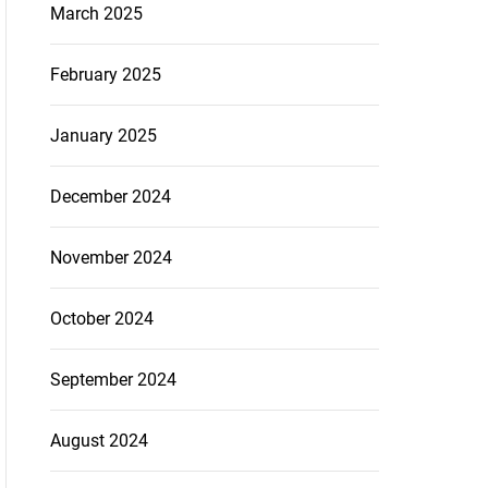
March 2025
February 2025
January 2025
December 2024
November 2024
October 2024
September 2024
August 2024