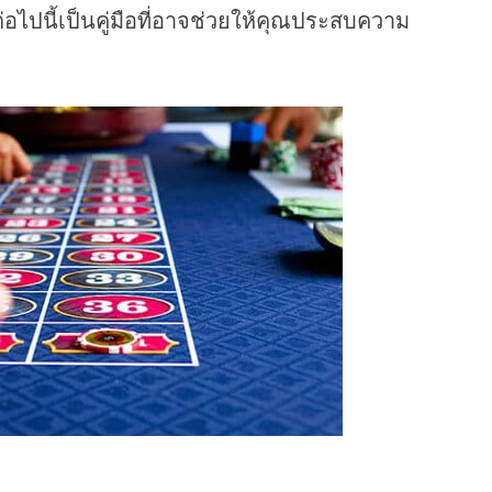
ไปนี้เป็นคู่มือที่อาจช่วยให้คุณประสบความ