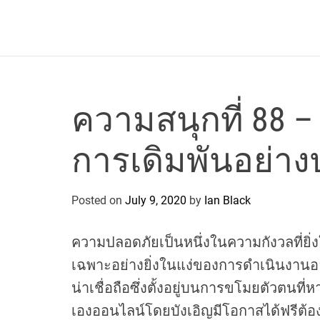
a
r
c
o
P
o
ความสนุกที่ 88 – ว
l
o
การเดิมพันอย่า
C
y
c
Posted on
July 9, 2020
by
Ian Black
l
i
n
ความปลอดภัยเป็นหนึ่งในความกังวลที่ยิ่
g
เฉพาะอย่างยิ่งในแง่ของการดำเนินงานอ
T
น่าเชื่อถือซึ่งตั้งอยู่บนการขโมยตัวตนท
e
a
เองออนไลน์โดยบังเอิญมีโอกาสได้ฟรีต้