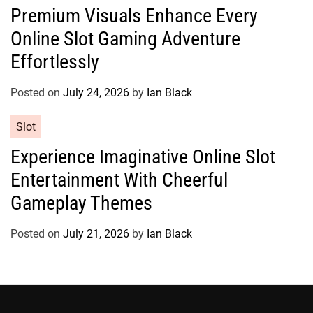
Premium Visuals Enhance Every
t
Online Slot Gaming Adventure
e
g
Effortlessly
o
r
Posted on
July 24, 2026
by
Ian Black
i
e
C
Slot
s
a
Experience Imaginative Online Slot
t
Entertainment With Cheerful
e
g
Gameplay Themes
o
r
Posted on
July 21, 2026
by
Ian Black
i
e
s