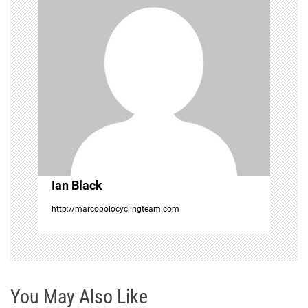
i
g
a
t
i
o
Ian Black
n
http://marcopolocyclingteam.com
You May Also Like