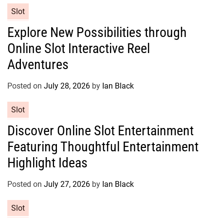
C
Slot
i
a
e
Explore New Possibilities through
t
s
Online Slot Interactive Reel
e
g
Adventures
o
r
Posted on
July 28, 2026
by
Ian Black
i
e
C
Slot
s
a
Discover Online Slot Entertainment
t
Featuring Thoughtful Entertainment
e
g
Highlight Ideas
o
r
Posted on
July 27, 2026
by
Ian Black
i
e
C
Slot
s
a