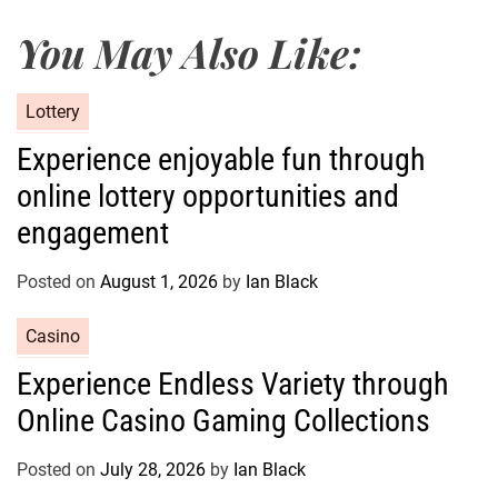
You May Also Like:
C
Lottery
a
Experience enjoyable fun through
t
online lottery opportunities and
e
g
engagement
o
r
Posted on
August 1, 2026
by
Ian Black
i
e
C
Casino
s
a
Experience Endless Variety through
t
Online Casino Gaming Collections
e
g
o
Posted on
July 28, 2026
by
Ian Black
r