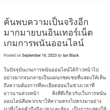
r
c
o
P
ค้นพบความเป็นจริงอีก
o
มากมายบนอินเทอร์เน็ต
l
o
เกมการพนันออนไลน์
C
y
Posted on
September 16, 2023
by
Ian Black
c
l
i
ในปัจจุบันเกมการพนันออนไลน์ได้ก้าวหน้าไป
n
อย่างมากจนกลายเป็นแผนกชดเชยที่แสดงให้เห็น
g
ถึงความต้องการที่ละเอียดอ่อนในช่วงเวลาที่
T
e
ยาวนานล่วงหน้า สิ่งที่ดีเกี่ยวกับเว็บการพนัน
a
ออนไลน์คือพวกเขาให้ความตรงไปตรงมาอย่าง
m
น่าทึ่งโดยคำนึงถึงเวลาและห้อง เป็นการแสดงให้