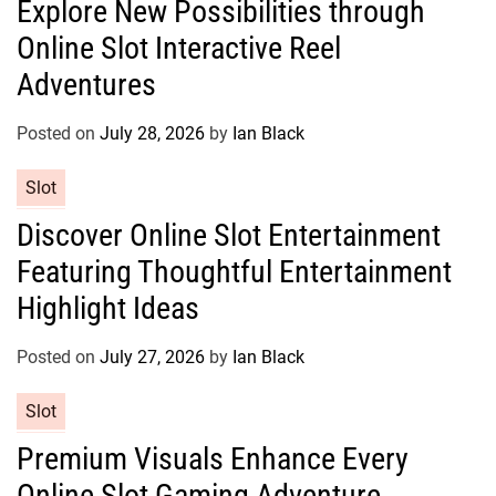
Explore New Possibilities through
t
s
Online Slot Interactive Reel
e
g
Adventures
o
r
Posted on
July 28, 2026
by
Ian Black
i
e
C
Slot
s
a
Discover Online Slot Entertainment
t
Featuring Thoughtful Entertainment
e
g
Highlight Ideas
o
r
Posted on
July 27, 2026
by
Ian Black
i
e
C
Slot
s
a
Premium Visuals Enhance Every
t
Online Slot Gaming Adventure
e