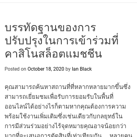
r
c
o
P
บรรทัดฐานของการ
o
ปรับปรุงในการเข้าร่วมที่
l
o
คาสิโนสล็อตแมชชีน
C
y
Posted on
October 18, 2020
by
Ian Black
c
l
i
คุณสามารถค้นหาสถานที่ที่หลากหลายมากขึ้นซึ่ง
n
สามารถเยี่ยมชมเพื่อรับการยอมรับในพื้นที่
g
ออนไลน์ได้อย่างไรก็ตามหากคุณต้องการความ
T
e
พร้อมใช้งานเพิ่มเติมซึ่งเช่นเดียวกับกลยุทธ์ใน
a
การมีส่วนร่วมอย่างไร้จุดหมายคุณอาจน้อยกว่า
m
มากที่จะเสนอการตัดสินที่เท่าเทียมกัน หลายคน