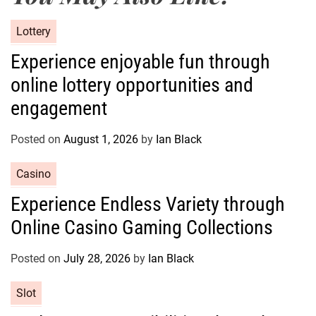
C
Lottery
a
Experience enjoyable fun through
t
online lottery opportunities and
e
g
engagement
o
r
Posted on
August 1, 2026
by
Ian Black
i
e
C
Casino
s
a
Experience Endless Variety through
t
Online Casino Gaming Collections
e
g
o
Posted on
July 28, 2026
by
Ian Black
r
C
Slot
i
a
e