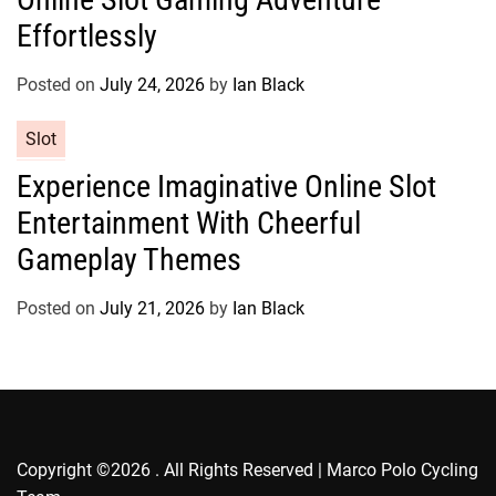
g
Effortlessly
o
r
Posted on
July 24, 2026
by
Ian Black
i
e
C
Slot
s
a
Experience Imaginative Online Slot
t
Entertainment With Cheerful
e
g
Gameplay Themes
o
r
Posted on
July 21, 2026
by
Ian Black
i
e
s
Copyright ©2026 . All Rights Reserved | Marco Polo Cycling