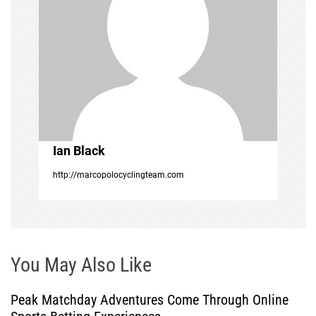
i
g
a
t
i
Ian Black
http://marcopolocyclingteam.com
o
n
You May Also Like
Peak Matchday Adventures Come Through Online