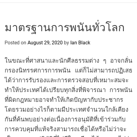
r
c
o
P
มาตรฐานการพนันทั่วโลก
o
l
Posted on
August 29, 2020
by
Ian Black
o
C
ในขณะที่ศาสนาและนักศีลธรรมต่าง ๆ อาจกลั่น
y
c
กรองนิทรรศการการพนัน แต่ก็ไม่สามารถปฏิเสธ
l
ได้ว่าการรับรองและการตรวจสอบที่เหมาะสมจะ
i
ทำให้ประเทศได้เปรียบทุกสิ่งที่พิจารณา การพนัน
n
ที่ผิดกฎหมายอาจทำให้เกิดปัญหากับประชากร
g
T
โดยรวมอย่างไรก็ตามมีประเทศจำนวนใกล้เคียง
e
กันที่ค้นพบอย่างต่อเนื่องการอนุมัติที่เข้าร่วมกับ
a
การควบคุมที่แท้จริงสามารถเชื่อได้หรือไม่ว่าจะ
m