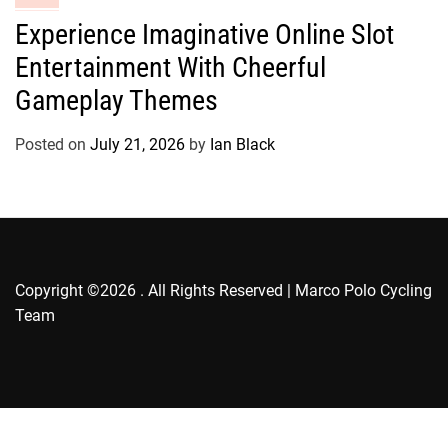
s
a
Experience Imaginative Online Slot
t
Entertainment With Cheerful
e
g
Gameplay Themes
o
r
Posted on
July 21, 2026
by
Ian Black
i
e
s
Copyright ©2026 . All Rights Reserved | Marco Polo Cycling
Team