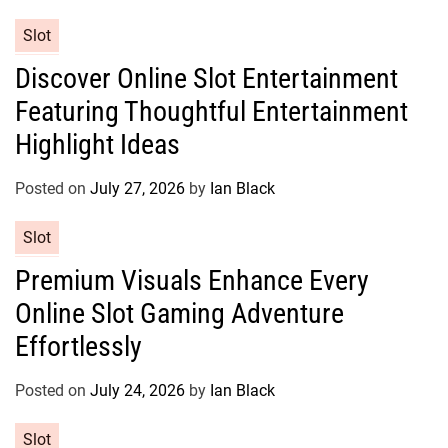
i
e
C
Slot
s
a
Discover Online Slot Entertainment
t
Featuring Thoughtful Entertainment
e
g
Highlight Ideas
o
r
Posted on
July 27, 2026
by
Ian Black
i
e
C
Slot
s
a
Premium Visuals Enhance Every
t
Online Slot Gaming Adventure
e
g
Effortlessly
o
r
Posted on
July 24, 2026
by
Ian Black
i
e
C
Slot