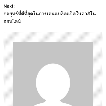
Next:
s
กลยุทธ์ที่ดีที่สุดในการเล่นแบล็คแจ็คในคาสิโน
t
ออนไลน์
n
a
v
i
g
a
t