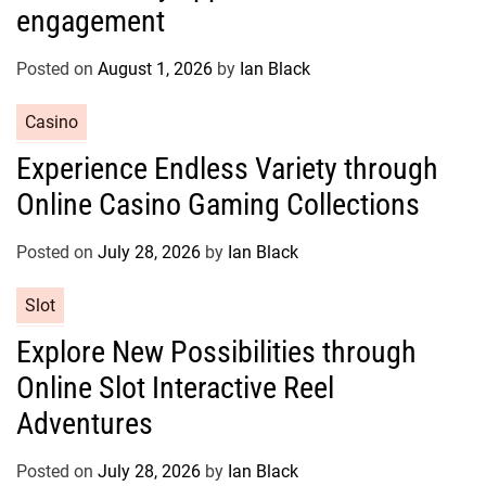
g
engagement
o
r
Posted on
August 1, 2026
by
Ian Black
i
e
C
Casino
s
a
Experience Endless Variety through
t
Online Casino Gaming Collections
e
g
o
Posted on
July 28, 2026
by
Ian Black
r
C
Slot
i
a
e
Explore New Possibilities through
t
s
Online Slot Interactive Reel
e
g
Adventures
o
r
Posted on
July 28, 2026
by
Ian Black