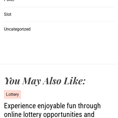
Slot
Uncategorized
You May Also Like:
C
Lottery
a
Experience enjoyable fun through
t
online lottery opportunities and
e