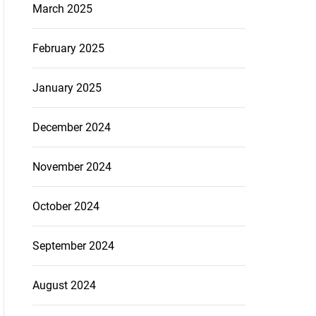
March 2025
February 2025
January 2025
December 2024
November 2024
October 2024
September 2024
August 2024