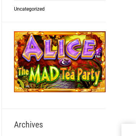
Uncategorized
Archives
Gol