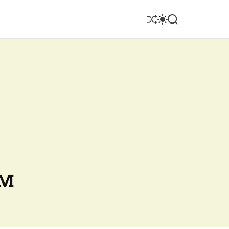
S
S
S
h
w
e
u
i
a
ff
t
r
l
c
c
e
h
h
c
o
l
o
r
m
o
d
e