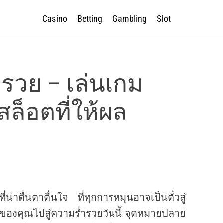
Casino
Betting
Gambling
Slot
ำรวย – เล่นเกม
ล็อตที่ให้ผล
น่าตื่นตาตื่นใจ ที่ทุกการหมุนอาจเป็นตั๋วสู่
งของคุณไปสู่ความร่ำรวยวันนี้ จุดหมายปลาย