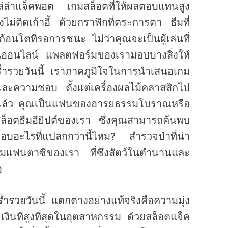
ไล่ล่าแจ็คพอต เกมสล็อตที่ให้ผลตอบแทนสูง
ไม่ติดเก้าอี้ ด้วยกราฟิกที่ตระการตา ธีมที่
ก้อนโตที่รอการชนะ ไม่ว่าคุณจะเป็นผู้เล่นที่
นันออนไลน์ แพลตฟอร์มของเรามอบบางสิ่งให้
ร่ำรวยวันนี้ เราภาคภูมิใจในการนำเสนอเกม
และความชอบ ตั้งแต่เครื่องผลไม้คลาสสิกไป
่างแล้ว คุณเป็นแฟนของอารยธรรมโบราณหรือ
ยสล็อตธีมอียิปต์ของเรา ซึ่งคุณสามารถค้นพบ
ด ชอบอะไรที่แปลกกว่านี้ไหม? สำรวจป่าที่น่า
มแฟนตาซีของเรา ที่ซึ่งสัตว์ในตำนานและ
อ
่ำรวยวันนี้ แตกต่างอย่างแท้จริงคือความมุ่ง
งินที่สูงที่สุดในอุตสาหกรรม ด้วยสล็อตแจ็ค