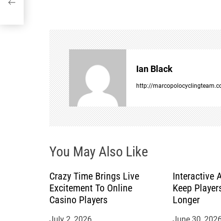
t
n
a
Ian Black
v
http://marcopolocyclingteam.
i
g
You May Also Like
a
Crazy Time Brings Live
Interactive 
t
Excitement To Online
Keep Players
Casino Players
Longer
i
July 2, 2026
June 30, 202