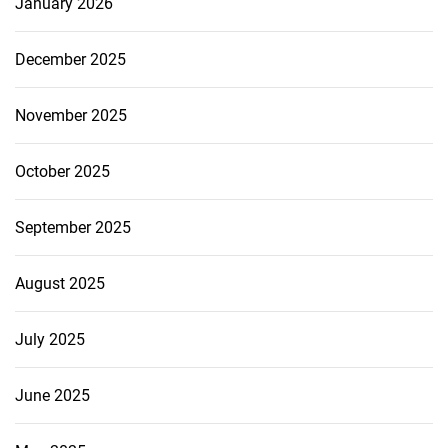
January 2026
December 2025
November 2025
October 2025
September 2025
August 2025
July 2025
June 2025