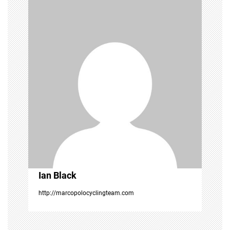
a
v
i
g
a
t
i
Ian Black
o
http://marcopolocyclingteam.com
n