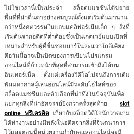
ไม่ใช่เวลานี้เป็นประจำ สล็อตแมชชีนได้ขยาย
พื้นที่ที่น่าตื่นตาอย่างสมบูรณ์ตั้งแต่เริ่มต้นมานาน
กว่าหนึ่งศตวรรษในแถบแคลิฟอร์เนียเล็ก ๆ สิ่งที่
เริ่มต้นจากอดีตที่ต่ำต้อยซึ่งเป็นเกตเวย์แบบเปิดที่
เหมาะสำหรับผู้ที่ชื่นชอบบาร์ในละแวกใกล้เคียง
คือวันนี้อาจเป็นบิตของการเขียนโปรแกรม
ออนไลน์ที่ก้าวหน้าที่สุดที่สามารถเข้าถึงได้บน
อินเทอร์เน็ต ตั้งแต่เครื่องวิดีโอไปจนถึงการเดิม
พันมหาศาลผู้เล่นออนไลน์มีระดับไฮไลท์ของ
สล็อตแมชชีนและตัวเลือกที่น่าทึ่งในปัจจุบันเพื่อ
แยกทุกสิ่งที่น่าอัศจรรย์ยิ่งกว่าครั้งสุดท้าย
slot
online ฟรีเครดิต
เกี่ยวกับสล็อตวิดีโอนักวาดเกม
ได้ทำงานอย่างมีพลังในอดีตจากสิ่งที่จินตนาการ
ไว้และตอนนี้หน่วยงานกำกับดูแลออนไลน์จะมี