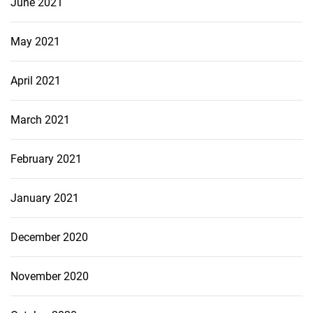
June 2021
May 2021
April 2021
March 2021
February 2021
January 2021
December 2020
November 2020