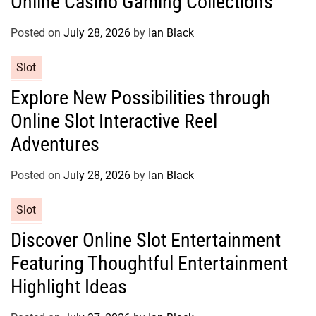
Online Casino Gaming Collections
g
o
Posted on
July 28, 2026
by
Ian Black
r
C
Slot
i
a
e
Explore New Possibilities through
t
s
Online Slot Interactive Reel
e
g
Adventures
o
r
Posted on
July 28, 2026
by
Ian Black
i
e
C
Slot
s
a
Discover Online Slot Entertainment
t
Featuring Thoughtful Entertainment
e
g
Highlight Ideas
o
r