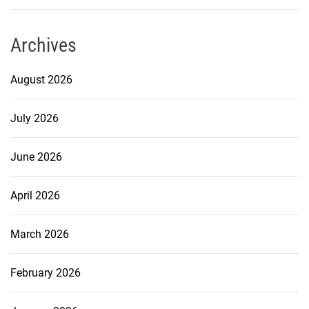
Archives
August 2026
July 2026
June 2026
April 2026
March 2026
February 2026