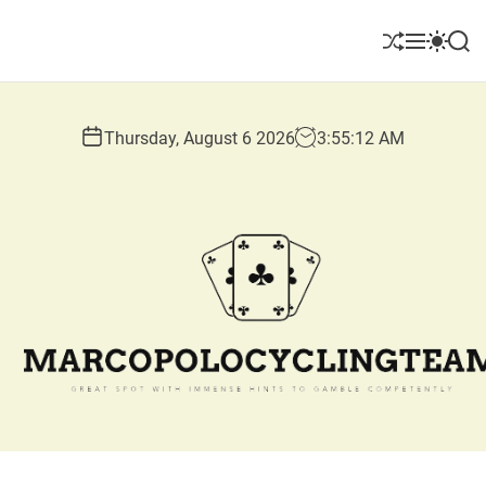
S
k
S
M
S
S
i
h
e
w
e
u
n
i
a
p
ff
u
t
r
t
l
c
c
Thursday, August 6 2026
3
:
55
:
13
AM
o
e
h
h
c
c
o
o
l
n
o
t
r
e
m
o
n
d
t
e
M
a