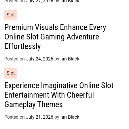
Posted on
July 27, 2026
by
Ian Black
i
e
C
Slot
s
a
Premium Visuals Enhance Every
t
Online Slot Gaming Adventure
e
g
Effortlessly
o
r
Posted on
July 24, 2026
by
Ian Black
i
e
C
Slot
s
a
Experience Imaginative Online Slot
t
Entertainment With Cheerful
e
g
Gameplay Themes
o
r
Posted on
July 21, 2026
by
Ian Black
i