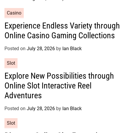
i
e
C
Casino
s
a
Experience Endless Variety through
t
Online Casino Gaming Collections
e
g
o
Posted on
July 28, 2026
by
Ian Black
r
C
Slot
i
a
e
Explore New Possibilities through
t
s
Online Slot Interactive Reel
e
g
Adventures
o
r
Posted on
July 28, 2026
by
Ian Black
i
e
C
Slot
s
a