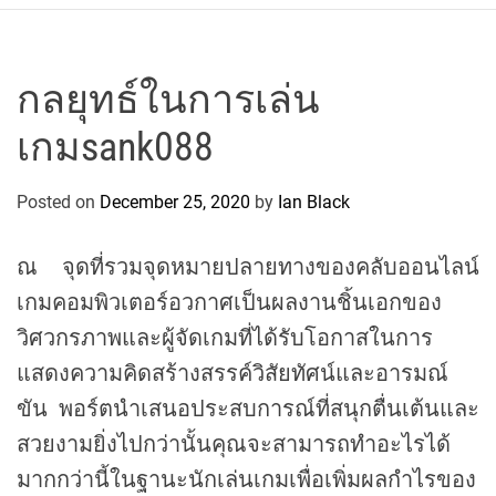
r
c
o
P
กลยุทธ์ในการเล่น
o
เกมsank088
l
o
C
Posted on
December 25, 2020
by
Ian Black
y
c
ณ จุดที่รวมจุดหมายปลายทางของคลับออนไลน์
l
เกมคอมพิวเตอร์อวกาศเป็นผลงานชิ้นเอกของ
i
n
วิศวกรภาพและผู้จัดเกมที่ได้รับโอกาสในการ
g
แสดงความคิดสร้างสรรค์วิสัยทัศน์และอารมณ์
T
ขัน พอร์ตนำเสนอประสบการณ์ที่สนุกตื่นเต้นและ
e
สวยงามยิ่งไปกว่านั้นคุณจะสามารถทำอะไรได้
a
m
มากกว่านี้ในฐานะนักเล่นเกมเพื่อเพิ่มผลกำไรของ