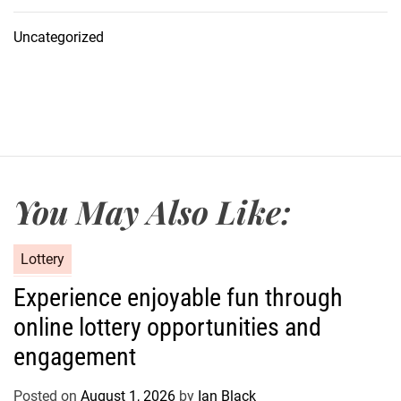
Uncategorized
You May Also Like:
C
Lottery
a
Experience enjoyable fun through
t
online lottery opportunities and
e
g
engagement
o
r
Posted on
August 1, 2026
by
Ian Black