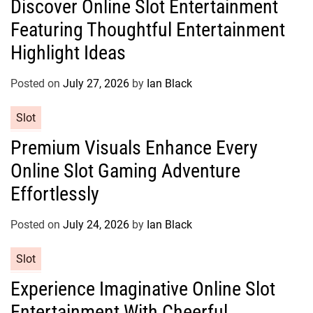
Discover Online Slot Entertainment
t
Featuring Thoughtful Entertainment
e
g
Highlight Ideas
o
r
Posted on
July 27, 2026
by
Ian Black
i
e
C
Slot
s
a
Premium Visuals Enhance Every
t
Online Slot Gaming Adventure
e
g
Effortlessly
o
r
Posted on
July 24, 2026
by
Ian Black
i
e
C
Slot
s
a
Experience Imaginative Online Slot
t
Entertainment With Cheerful
e