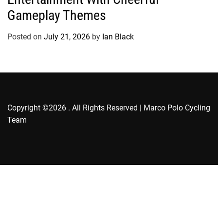
g
Gameplay Themes
o
r
Posted on
July 21, 2026
by
Ian Black
i
e
s
Copyright ©2026 . All Rights Reserved | Marco Polo Cycling
Team