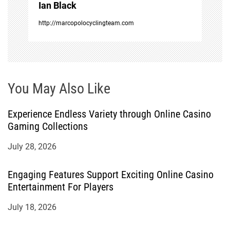
i
Ian Black
http://marcopolocyclingteam.com
o
n
You May Also Like
Experience Endless Variety through Online Casino
Gaming Collections
July 28, 2026
Engaging Features Support Exciting Online Casino
Entertainment For Players
July 18, 2026