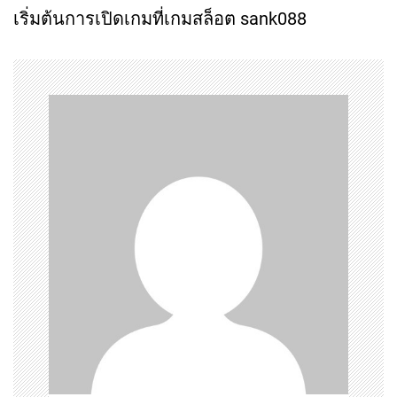
เริ่มต้นการเปิดเกมที่เกมสล็อต sank088
s
t
n
a
v
i
g
a
t