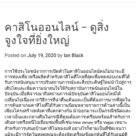
r
c
o
P
คาสิโนออนไลน์ – ดูสิ่ง
o
จูงใจที่ยิ่งใหญ่
l
o
C
Posted on
July 19, 2020
by
Ian Black
y
c
การใช้ประโยชน์จากการเปิดตัวในคาสิโนออนไลน์คนไม่น่าจะมี
l
การท่องเที่ยวหรือผลิตสำหรับคาสิโนที่ไกลที่สุดเพื่อทดสอบเกมที่ได้
รับการสนับสนุน
การปรับสถานการณ์และสิ่งประดิษฐ์ใหม่นำไปสู่การ
i
เติบโตและเพิ่มความน่าสนใจให้กับสถาบันการพนันออนไลน์ใน
n
ปัจจุบัน
เมื่อพิจารณาถึงสถานการณ์ปัจจุบันคาสิโนออนไลน์ได้
g
เปลี่ยนไปเนื่องจากวิธีการที่น่าตื่นเต้นและเป็นที่ต้องการมากที่สุดใน
การค้นหาเกมคาสิโนที่ได้รับความนิยมหลายรายการด้านล่างนี้เป็น
T
เพียงโครงสร้างหลังคาที่แตกต่างกัน
นำออกมาจะเป็นกรณีชนิดและ
e
เวลาเย็นและกลางคืนในกรณีที่คุณต้องการเตรียมพร้อมสำหรับการ
a
เดินทางหรือหนีไปเยี่ยมชมพื้นที่เช่น
หรือ
เหมาะ
New Jersey
Vegas
สำหรับการเสนอบ้านคาสิโนของแท้
อย่างไรก็ตามเป็นที่ชัดเจนว่า
m
แม้จะมีการจัดวันหยุดคุณจะต้องจัดเตรียมข้อผูกพันที่ได้รับอนุมัติ