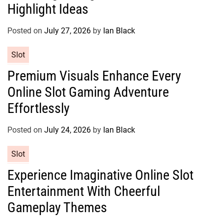
g
Highlight Ideas
o
r
Posted on
July 27, 2026
by
Ian Black
i
e
C
Slot
s
a
Premium Visuals Enhance Every
t
Online Slot Gaming Adventure
e
g
Effortlessly
o
r
Posted on
July 24, 2026
by
Ian Black
i
e
C
Slot
s
a
Experience Imaginative Online Slot
t
Entertainment With Cheerful
e
g
Gameplay Themes
o