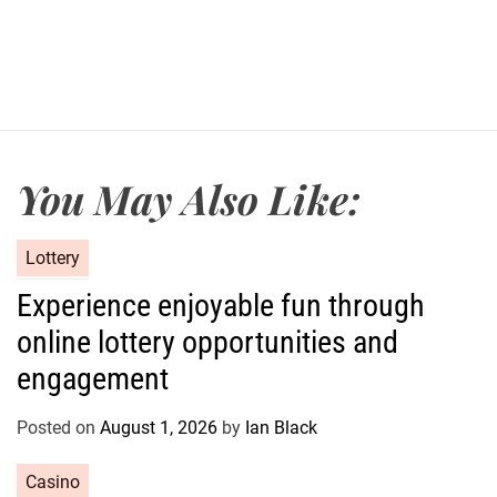
You May Also Like:
C
Lottery
a
Experience enjoyable fun through
t
online lottery opportunities and
e
g
engagement
o
r
Posted on
August 1, 2026
by
Ian Black
i
e
C
Casino