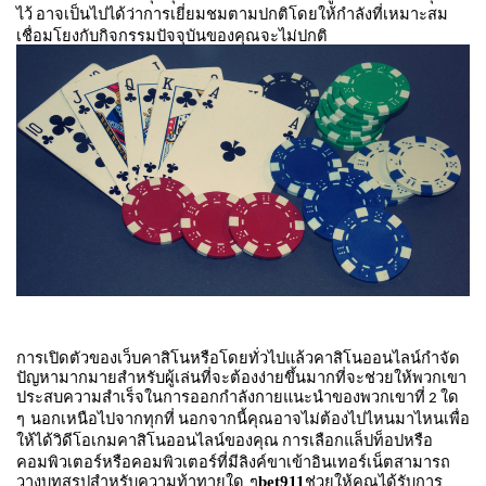
ไว้
อาจเป็นไปได้ว่าการเยี่ยมชมตามปกติโดยให้กำลังที่เหมาะสม
เชื่อมโยงกับกิจกรรมปัจจุบันของคุณจะไม่ปกติ
การเปิดตัวของเว็บคาสิโนหรือโดยทั่วไปแล้วคาสิโนออนไลน์กำจัด
ปัญหามากมายสำหรับผู้เล่นที่จะต้องง่ายขึ้นมากที่จะช่วยให้พวกเขา
ประสบความสำเร็จในการออกกำลังกายแนะนำของพวกเขาที่
ใด
2
ๆ
นอกเหนือไปจากทุกที่
นอกจากนี้คุณอาจไม่ต้องไปไหนมาไหนเพื่อ
ให้ได้วิดีโอเกมคาสิโนออนไลน์ของคุณ
การเลือกแล็ปท็อปหรือ
คอมพิวเตอร์หรือคอมพิวเตอร์ที่มีลิงค์ขาเข้าอินเทอร์เน็ตสามารถ
วางบทสรุปสำหรับความท้าทายใด
ๆ
bet911
ช่วยให้คุณได้รับการ