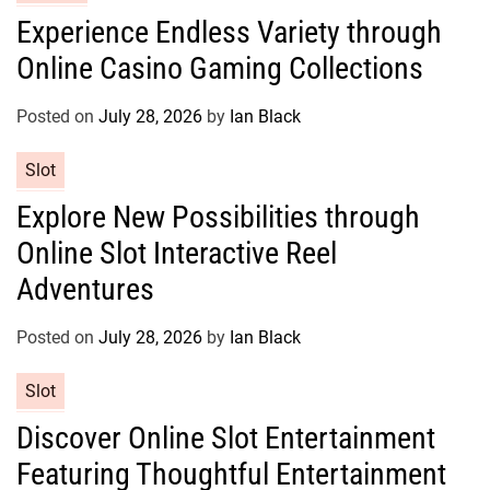
s
a
Experience Endless Variety through
t
Online Casino Gaming Collections
e
g
o
Posted on
July 28, 2026
by
Ian Black
r
C
Slot
i
a
e
Explore New Possibilities through
t
s
Online Slot Interactive Reel
e
g
Adventures
o
r
Posted on
July 28, 2026
by
Ian Black
i
e
C
Slot
s
a
Discover Online Slot Entertainment
t
Featuring Thoughtful Entertainment
e