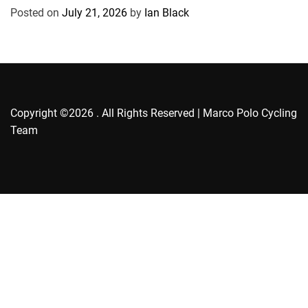
r
Posted on
July 21, 2026
by
Ian Black
i
e
s
Copyright ©2026 . All Rights Reserved | Marco Polo Cycling
Team