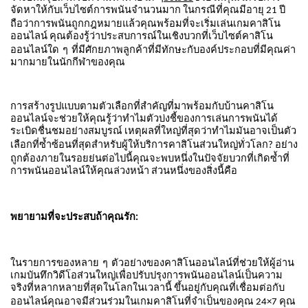
จัดหาให้กับเว็บไซต์การพนันจำนวนมาก
ในกรณีที่คุณมีอายุ
ปี
21
ถือว่าการพนันถูกกฎหมายแล้วคุณพร้อมที่จะเริ่มเล่นเกมคาสิโน
ออนไลน์
คุณต้องรู้ว่าประสบการณ์ในเชิงบวกที่เว็บไซต์คาสิโน
ออนไลน์ใด
ๆ
ที่มีศักยภาพลูกค้าที่มีทักษะกับองค์ประกอบที่มีคุณค่า
มากมายในนักกีฬาของคุณ
การสร้างรูปแบบตามตัวเลือกที่สำคัญที่มาพร้อมกับบ้านคาสิโน
ออนไลน์จะช่วยให้คุณรู้ว่าทำไมตัวบ่งชี้ของการเล่นการพนันได้
ระเบิดชื่นชมอย่างสมบูรณ์
เหตุผลที่ใหญ่ที่สุดว่าทำไมมันอาจเป็นตัว
เลือกที่ซ้ำซ้อนที่สุดสำหรับผู้ให้บริการคาสิโนส่วนใหญ่ทั่วโลก
อย่าง
?
ถูกต้องภายในรอยย่นต่อไปนี้คุณจะพบหนึ่งในปัจจัยบวกที่เกิดซ้ำที่
การพนันออนไลน์ให้คุณล่วงหน้า
ส่วนหนึ่งของสิ่งนี้คือ
พยายามที่จะประสบถ้าคุณรัก
:
ในรายการของหลาย
ๆ
ตัวอย่างของคาสิโนออนไลน์ที่ช่วยให้ผู้อ่าน
เกมบันทึกวิดีโอส่วนใหญ่เพื่อปรับปรุงการพนันออนไลน์เป็นความ
จริงที่หลากหลายที่สุดในโลกในเวลานี้
ขึ้นอยู่กับคุณที่เชื่อมต่อกับ
ออนไลน์คุณอาจมีส่วนร่วมในเกมคาสิโนที่จำเป็นของคุณ
คุณ
24×7