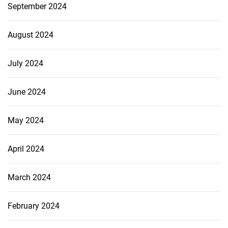
September 2024
August 2024
July 2024
June 2024
May 2024
April 2024
March 2024
February 2024