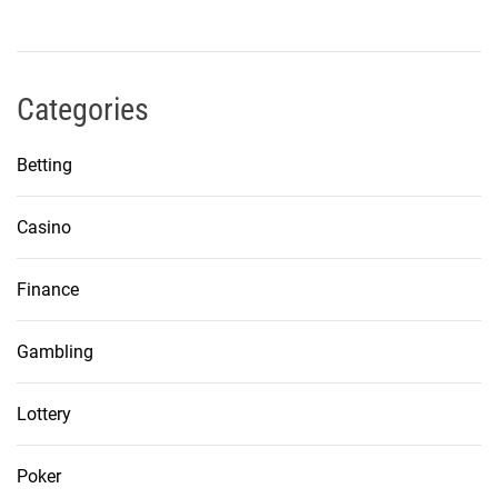
Categories
Betting
Casino
Finance
Gambling
Lottery
Poker