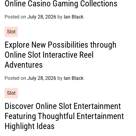
Online Casino Gaming Collections
e
g
o
Posted on
July 28, 2026
by
Ian Black
r
C
Slot
i
a
e
Explore New Possibilities through
t
s
Online Slot Interactive Reel
e
g
Adventures
o
r
Posted on
July 28, 2026
by
Ian Black
i
e
C
Slot
s
a
Discover Online Slot Entertainment
t
Featuring Thoughtful Entertainment
e
g
Highlight Ideas
o