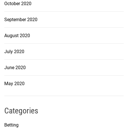
October 2020
September 2020
August 2020
July 2020
June 2020
May 2020
Categories
Betting