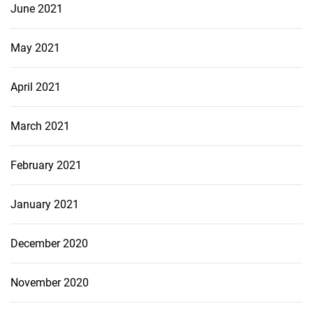
June 2021
May 2021
April 2021
March 2021
February 2021
January 2021
December 2020
November 2020