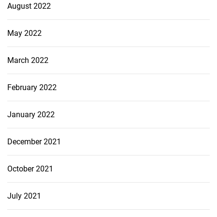
August 2022
May 2022
March 2022
February 2022
January 2022
December 2021
October 2021
July 2021