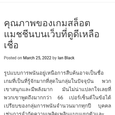
r
c
o
P
คุณภาพของเกมสล็อต
o
แมชชีนบนเว็บที่ดูดีเหลือ
l
o
เชื่อ
C
y
Posted on
March 25, 2022
by
Ian Black
c
l
i
รูปแบบการพนันอยู่เหนือการสืบค้นอาจเป็นชื่อ
n
เกมที่เป็นที่รู้จักมากที่สุดในกลุ่มในปัจจุบัน พวก
g
เขาสนุกและมีพลังมาก มันไม่น่าแปลกใจเลยที่
T
e
พวกเขาพูดถึงมากกว่า 66 เปอร์เซ็นต์ในข้อได้
a
เปรียบของกลุ่มการพนันจำนวนมากทุกปี บุคคล
m
เช่นการจำกัดความเพลิดเพลินแบบแยกตัวและ