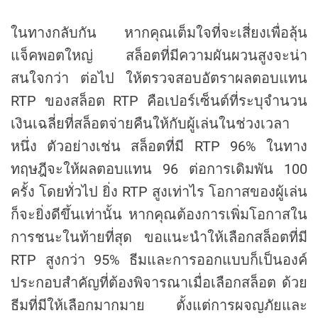
ในทางกลับกัน หากคุณเต็มใจที่จะเสี่ยงเพื่อลุ้น
แจ็คพอตใหญ่ สล็อตที่มีความผันผวนสูงจะน่า
สนใจกว่า ต่อไป ให้ตรวจสอบอัตราผลตอบแทน
RTP ของสล็อต RTP คือเปอร์เซ็นต์ที่ระบุจำนวน
เงินเฉลี่ยที่สล็อตจ่ายคืนให้กับผู้เล่นในช่วงเวลา
หนึ่ง ตัวอย่างเช่น สล็อตที่มี RTP 96% ในทาง
ทฤษฎีจะให้ผลตอบแทน 96 ต่อการเดิมพัน 100
ครั้ง โดยทั่วไป ยิ่ง RTP สูงเท่าไร โอกาสของผู้เล่น
ก็จะยิ่งดีขึ้นเท่านั้น หากคุณต้องการเพิ่มโอกาสใน
การชนะในท้ายที่สุด ขอแนะนำให้เลือกสล็อตที่มี
RTP สูงกว่า 95% ธีมและการออกแบบก็เป็นองค์
ประกอบสำคัญที่ต้องพิจารณาเมื่อเลือกสล็อต ด้วย
ธีมที่มีให้เลือกมากมาย ตั้งแต่การผจญภัยและ