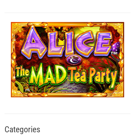
Categories