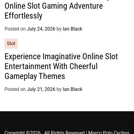
Online Slot Gaming Adventure
e
g
Effortlessly
o
r
Posted on
July 24, 2026
by
Ian Black
i
e
C
Slot
s
a
Experience Imaginative Online Slot
t
Entertainment With Cheerful
e
g
Gameplay Themes
o
r
Posted on
July 21, 2026
by
Ian Black
i
e
s
Copyright ©2026 . All Rights Reserved | Marco Polo Cycling