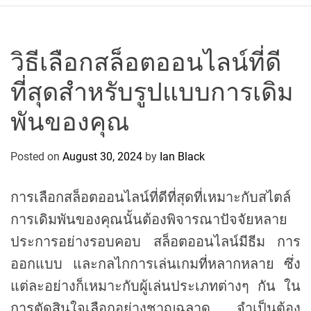
r
c
o
P
วิธีเลือกสล็อตออนไลน์ที่ดี
o
ที่สุดสำหรับรูปแบบการเดิม
l
o
พันของคุณ
C
y
Posted on
August 30, 2024
by
Ian Black
c
l
i
การเลือกสล็อตออนไลน์ที่ดีที่สุดที่เหมาะกับสไตล์
n
การเดิมพันของคุณนั้นต้องพิจารณาปัจจัยหลาย
g
ประการอย่างรอบคอบ สล็อตออนไลน์มีธีม การ
T
e
ออกแบบ และกลไกการเล่นเกมที่หลากหลาย ซึ่ง
a
แต่ละอย่างก็เหมาะกับผู้เล่นประเภทต่างๆ กัน ใน
m
การตัดสินใจเลือกอย่างชาญฉลาด จำเป็นต้อง