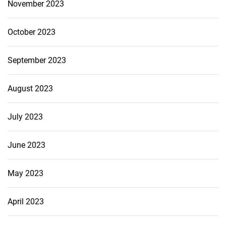
November 2023
October 2023
September 2023
August 2023
July 2023
June 2023
May 2023
April 2023