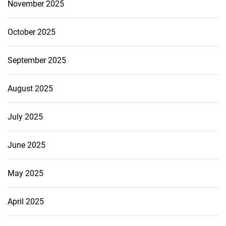
November 2025
October 2025
September 2025
August 2025
July 2025
June 2025
May 2025
April 2025