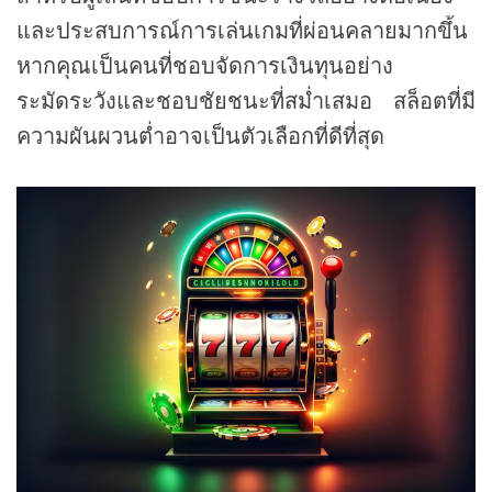
และประสบการณ์การเล่นเกมที่ผ่อนคลายมากขึ้น
หากคุณเป็นคนที่ชอบจัดการเงินทุนอย่าง
ระมัดระวังและชอบชัยชนะที่สม่ำเสมอ สล็อตที่มี
ความผันผวนต่ำอาจเป็นตัวเลือกที่ดีที่สุด