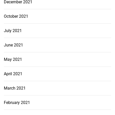
December 2021
October 2021
July 2021
June 2021
May 2021
April 2021
March 2021
February 2021