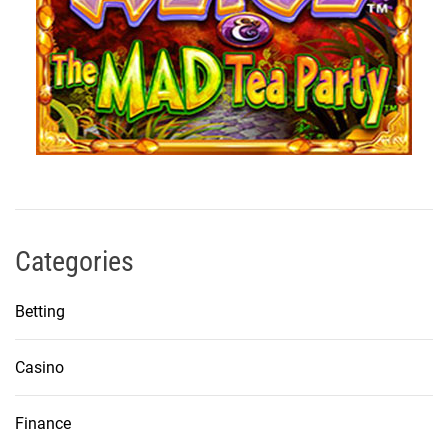
Categories
Betting
Casino
Finance