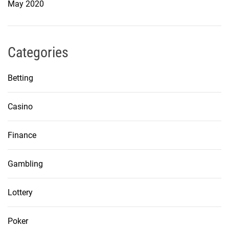
May 2020
Categories
Betting
Casino
Finance
Gambling
Lottery
Poker