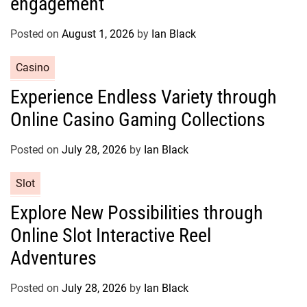
engagement
o
r
Posted on
August 1, 2026
by
Ian Black
i
e
C
Casino
s
a
Experience Endless Variety through
t
Online Casino Gaming Collections
e
g
o
Posted on
July 28, 2026
by
Ian Black
r
C
Slot
i
a
e
Explore New Possibilities through
t
s
Online Slot Interactive Reel
e
g
Adventures
o
r
Posted on
July 28, 2026
by
Ian Black
i