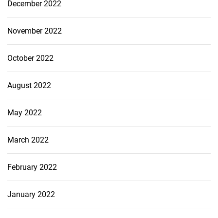
December 2022
November 2022
October 2022
August 2022
May 2022
March 2022
February 2022
January 2022