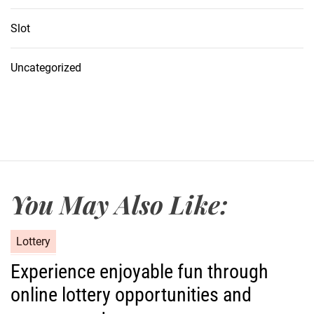
Slot
Uncategorized
You May Also Like:
C
Lottery
a
Experience enjoyable fun through
t
online lottery opportunities and
e
g