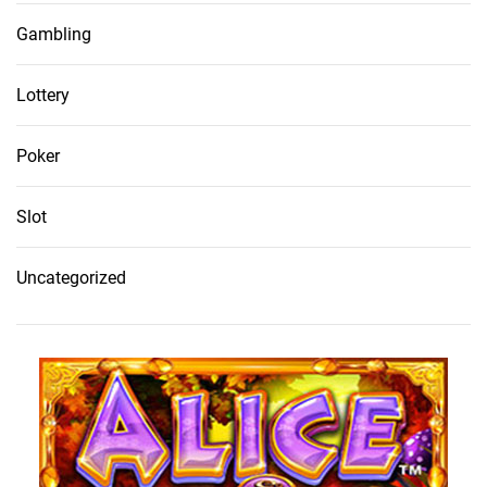
Gambling
Lottery
Poker
Slot
Uncategorized