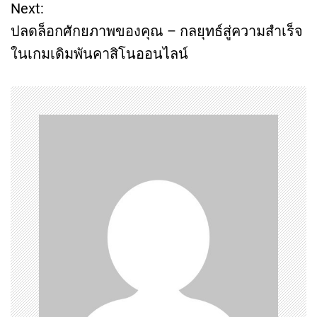
o
Next:
ปลดล็อกศักยภาพของคุณ – กลยุทธ์สู่ความสำเร็จ
s
ในเกมเดิมพันคาสิโนออนไลน์
t
n
a
v
i
g
a
t