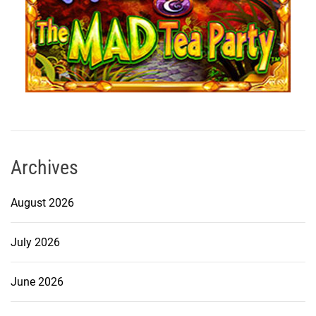
Archives
August 2026
July 2026
June 2026