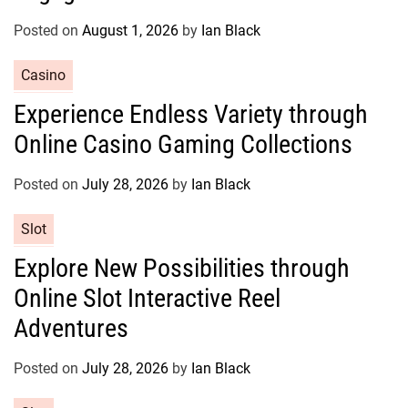
o
r
Posted on
August 1, 2026
by
Ian Black
i
e
C
Casino
s
a
Experience Endless Variety through
t
Online Casino Gaming Collections
e
g
o
Posted on
July 28, 2026
by
Ian Black
r
C
Slot
i
a
e
Explore New Possibilities through
t
s
Online Slot Interactive Reel
e
g
Adventures
o
r
Posted on
July 28, 2026
by
Ian Black
i
e