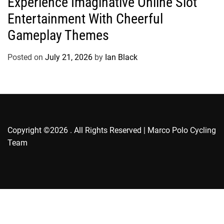
Experience Imaginative Online Slot
t
Entertainment With Cheerful
e
g
Gameplay Themes
o
r
Posted on
July 21, 2026
by
Ian Black
i
e
s
Copyright ©2026 . All Rights Reserved | Marco Polo Cycling
Team