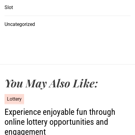
Slot
Uncategorized
You May Also Like:
C
Lottery
a
Experience enjoyable fun through
t
online lottery opportunities and
e
g
engagement