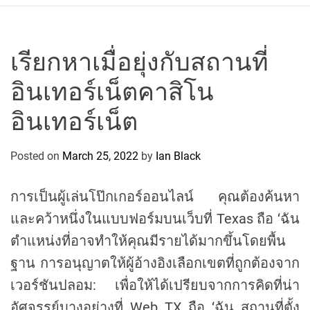
r
c
o
P
เรียกหาเมื่อยุ่งกับสถานที่
o
อินเทอร์เน็ตคาสิโน
l
o
อินเทอร์เน็ต
C
y
Posted on
March 25, 2022
by
Ian Black
c
l
i
การเป็นผู้เล่นโป๊กเกอร์ออนไลน์ คุณต้องค้นหา
n
และคว้าหนึ่งในแบบฟอร์มบนเว็บที่ Texas ถือ ‘ฉัน
g
ตำแหน่งที่อาจทำให้คุณมีรายได้มากขึ้นโดยพื้น
T
e
ฐาน การอนุญาตให้ผู้อ้างอิงเลือกเขตที่ถูกต้องจาก
a
เวอร์ชันปลอม: เพื่อให้ได้เปรียบจากการคิดที่น่า
m
อัศจรรย์บางอย่างที่ Web TX ถือ ‘ฉัน สถานที่ตั้ง