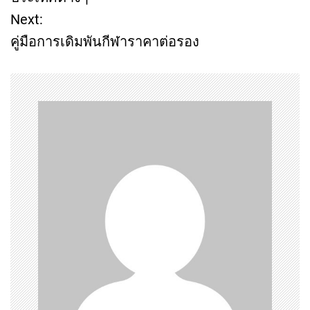
Next:
s
คู่มือการเดิมพันกีฬาราคาต่อรอง
t
n
a
v
i
g
a
t