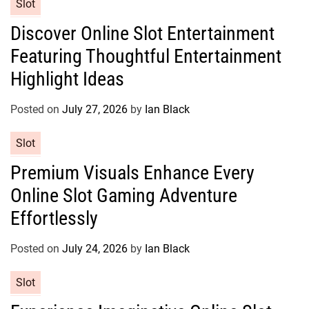
C
Slot
s
a
Discover Online Slot Entertainment
t
Featuring Thoughtful Entertainment
e
g
Highlight Ideas
o
r
Posted on
July 27, 2026
by
Ian Black
i
e
C
Slot
s
a
Premium Visuals Enhance Every
t
Online Slot Gaming Adventure
e
g
Effortlessly
o
r
Posted on
July 24, 2026
by
Ian Black
i
e
C
Slot
s
a