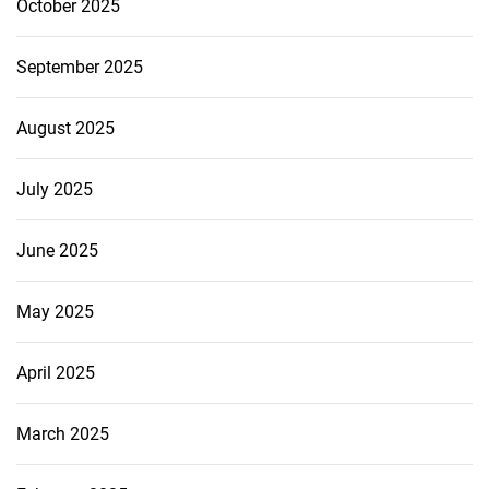
October 2025
September 2025
August 2025
July 2025
June 2025
May 2025
April 2025
March 2025