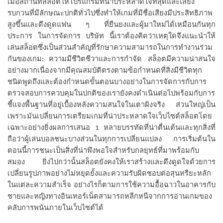
เมื่อสถานที่สล็อตให้โปรแกรมที่น่าประหลาดใจที่สุดและเสียง
รบกวนที่มีลักษณะปกติทั่วไปซึ่งทำให้เกมที่มีชื่อเสียงมีประสิทธิภาพ
สูงขึ้นและดึงดูดแฟน
ๆ
ที่ยืนยงและผู้มาใหม่ได้เหมือนกันทุก
ประการ
ในการจัดการ
บริษัท
นี้เราต้องคิดว่าเหตุใดจึงแนะนำให้
เล่นสล็อตซึ่งเป็นส่วนสำคัญที่รักษาความสามารถในการทำงานร่วม
กันของเกม
ความมีชีวิตชีวาและการกำจัด
สล็อตมีความน่าสนใจ
:
อย่างมากเนื่องจากมีคุณสมบัติตรงตามข้อกำหนดที่สิ่งมีชีวิตทุก
ชนิดพูดถึงและต้องกำหนดขั้นตอนบางอย่างในการจัดการกับการ
ตรวจสอบการควบคุมในปกติของเรายังคงดำเนินต่อไปพร้อมกับการ
ชี้แจงพื้นฐานที่อยู่เบื้องหลังความสนใจในเตาผิงจริง
ส่วนใหญ่เป็น
เพราะมันเปลี่ยนการเตรียมเกมที่น่าประหลาดใจเว็บไซต์สล็อตโดย
เฉพาะอย่างยิ่งผลการเสนอ
หลายบรรทัดที่น่าตื่นเต้นและทุกสิ่งที่
1
ถือว่าผู้เล่นบอลชนะบางส่วนในทุกการเปลี่ยนแปลง
การเริ่มต้นใน
ตอนนี้การชนะเป็นสิ่งที่น่าพึงพอใจสำหรับกลยุทธ์ที่มาพร้อมกับ
สมอง
ยิ่งไปกว่านั้นสล็อตยังคงให้เราสร้างและดึงดูดใจด้วยการ
เปลี่ยนรูปภาพอย่างไม่หยุดยั้งและความรับผิดชอบต่อสุนทรียะหลัก
ในแต่ละความสำเร็จ
อย่างไรก็ตามการใช้ความอื้อฉาวในอาคารกับ
ชายและหญิงทางอินเทอร์เน็ตสามารถหลีกหนีจากการอ่านเกมของ
คลับการพนันภายในเว็บไซต์ได้