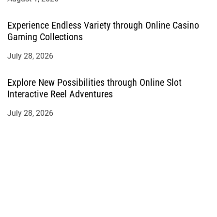
Experience Endless Variety through Online Casino
Gaming Collections
July 28, 2026
Explore New Possibilities through Online Slot
Interactive Reel Adventures
July 28, 2026