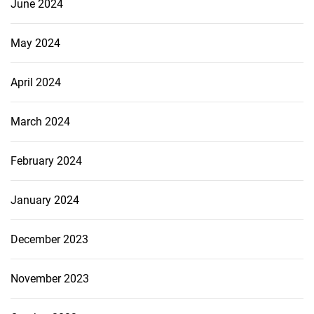
June 2024
May 2024
April 2024
March 2024
February 2024
January 2024
December 2023
November 2023