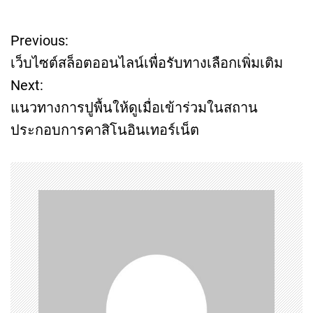
Previous:
P
เว็บไซต์สล็อตออนไลน์เพื่อรับทางเลือกเพิ่มเติม
o
Next:
แนวทางการปูพื้นให้ดูเมื่อเข้าร่วมในสถาน
s
ประกอบการคาสิโนอินเทอร์เน็ต
t
n
a
v
i