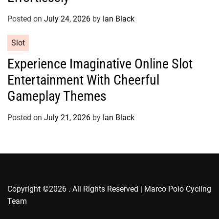
o
r
Posted on
July 24, 2026
by
Ian Black
i
e
C
Slot
s
a
Experience Imaginative Online Slot
t
Entertainment With Cheerful
e
g
Gameplay Themes
o
r
Posted on
July 21, 2026
by
Ian Black
i
e
s
Copyright ©2026 . All Rights Reserved | Marco Polo Cycling
Team