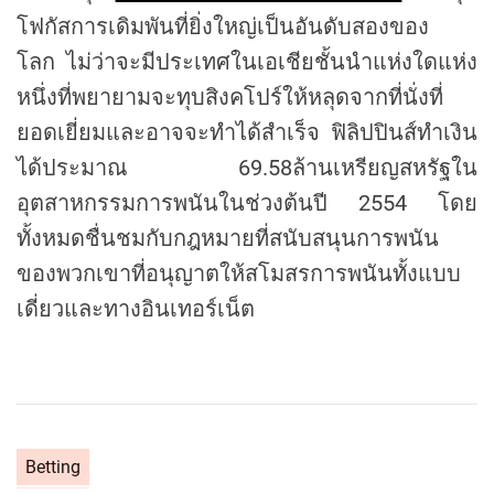
โฟกัสการเดิมพันที่ยิ่งใหญ่เป็นอันดับสองของ
โลก ไม่ว่าจะมีประเทศในเอเชียชั้นนำแห่งใดแห่ง
หนึ่งที่พยายามจะทุบสิงคโปร์ให้หลุดจากที่นั่งที่
ยอดเยี่ยมและอาจจะทำได้สำเร็จ ฟิลิปปินส์ทำเงิน
ได้ประมาณ 69.58ล้านเหรียญสหรัฐใน
อุตสาหกรรมการพนันในช่วงต้นปี 2554 โดย
ทั้งหมดชื่นชมกับกฎหมายที่สนับสนุนการพนัน
ของพวกเขาที่อนุญาตให้สโมสรการพนันทั้งแบบ
เดี่ยวและทางอินเทอร์เน็ต
C
Betting
a