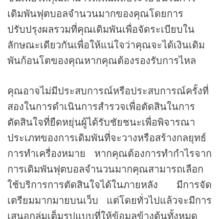
เดิมพันฟุตบอลจำนวนมากของคุณโดยการ
ปรับปรุงผลรวมที่คุณเดิมพันเพื่อจัดระเบียบใน
ลักษณะเดียวกันเพื่อให้แน่ใจว่าคุณจะได้เงินเดิม
พันก้อนโตของคุณหากคุณต้องรองรับการไหล
คุณอาจไม่มีประสบการณ์หรือประสบการณ์ครั้งที่
สองในการดำเนินการสำรวจเพื่อตัดสินในการ
ตัดสินใจที่ยืดหยุ่นผู้ได้รับชัยชนะเพื่อพิจารณา
ประเภทของการเดิมพันที่จะวางหรือสร้างกลยุทธ์
การทำเครื่องหมาย หากคุณต้องการทำกำไรจาก
การเดิมพันฟุตบอลจำนวนมากคุณสามารถเลือก
ใช้บริการการตัดสินใจได้ในภายหลัง มีการจัด
เตรียมมากมายบนเว็บ แต่โดยทั่วไปแล้วจะมีการ
เสนอกลุ่มเต็มรูปแบบที่ให้ข้อมูลข้างต้นทั้งหมด