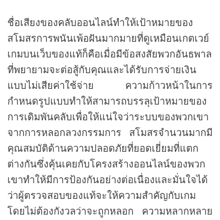
s
s
i
t
t
ชื่อเสียงของคลับออนไลน์ทำให้เป้าหมายของ
e
A
D
u
a
s
สโมสรการพนันเพ้อฝันมากมายที่ดูเหมือนเกตเวย์
t
t
h
e
เกมบนเว็บของแท้ก็คือเมื่อมีข้อสงสัยพวกอันธพาล
o
r
ที่พยายามจะต่อสู้กับคุณและได้รับการจ่ายเงิน
แบบไม่เสียค่าใช้จ่าย ความก้าวหน้าในการ
กำหนดรูปแบบทำให้สามารถบรรลุเป้าหมายของ
การเดิมพันคลับเพื่อให้แน่ใจว่าระบบของพวกเขา
จากการหลอกลวงกรรมการ สโมสรจำนวนมากมี
คุณสมบัติด้านความปลอดภัยที่ยอดเยี่ยมที่แตก
ต่างกันซึ่งคุ้นเคยกับโครงสร้างออนไลน์ของพวก
เขาทำให้มีการป้องกันอย่างต่อเนื่องและมั่นใจได้
ว่าผู้ตรวจสอบของแท้จะให้ความสำคัญกับเกม
โดยไม่ต้องกังวลว่าจะถูกหลอก ความหลากหลาย