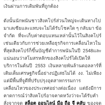
เงินผ่านการเดิมพันที่ถูกต้อง
ดังนั้นนักพนันชาวสิงคโปร์ส่วนใหญ่จะเดินทางไป
มาเลเซียและแทบจะไม่ได้รับโชคใด ๆ กลับมา ข้อ
จำกัด ที่จะเก็บค่าตอบแทนเหล่านั้นไว้ในสิงคโปร์
เช่นเดียวกับการช่วยเหลือธุรกิจการเคลื่อนไหวใน
ที่สุดสิงคโปร์ก็ขึ้นบัญชีดำการพนันในปี 2548และ
แน่นอนว่าสโมสรหลักของสิงคโปร์ได้เปิดให้
บริการในต้นปี 2553 เงินหลายพันล้านดอลลาร์ที่
เติมเต็มเศรษฐกิจนี้อย่างปฏิเสธไม่ได้ งง. ไม่เพียง
แต่มีพื้นที่จูดีที่ปรับปรุงอุตสาหกรรมการ
เคลื่อนไหวของประเทศอย่างต่อเนื่อง แต่ยังมีการ
คาดการณ์ว่าสิงคโปร์อาจคาดหวังว่าจะได้รับคำ
สั่งจากจุด
สล็อต ออนไลน์ มือ ถือ จี คลับ
ของจุด