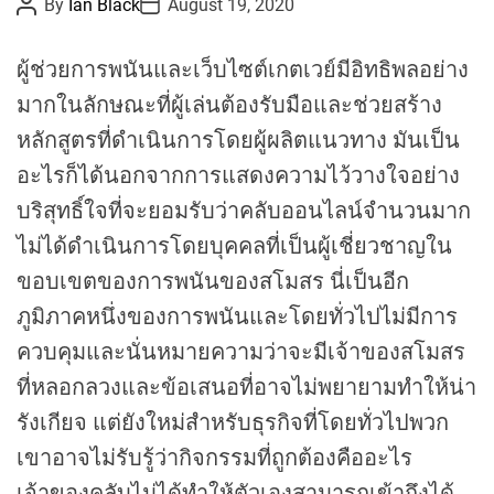
P
P
By
Ian Black
August 19, 2020
r
o
o
s
s
i
t
t
ผู้ช่วยการพนันและเว็บไซต์เกตเวย์มีอิทธิพลอย่าง
e
A
D
u
a
s
มากในลักษณะที่ผู้เล่นต้องรับมือและช่วยสร้าง
t
t
h
e
หลักสูตรที่ดำเนินการโดยผู้ผลิตแนวทาง มันเป็น
o
r
อะไรก็ได้นอกจากการแสดงความไว้วางใจอย่าง
บริสุทธิ์ใจที่จะยอมรับว่าคลับออนไลน์จำนวนมาก
ไม่ได้ดำเนินการโดยบุคคลที่เป็นผู้เชี่ยวชาญใน
ขอบเขตของการพนันของสโมสร นี่เป็นอีก
ภูมิภาคหนึ่งของการพนันและโดยทั่วไปไม่มีการ
ควบคุมและนั่นหมายความว่าจะมีเจ้าของสโมสร
ที่หลอกลวงและข้อเสนอที่อาจไม่พยายามทำให้น่า
รังเกียจ แต่ยังใหม่สำหรับธุรกิจที่โดยทั่วไปพวก
เขาอาจไม่รับรู้ว่ากิจกรรมที่ถูกต้องคืออะไร
เจ้าของคลับไม่ได้ทำให้ตัวเองสามารถเข้าถึงได้