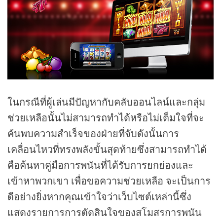
ในกรณีที่ผู้เล่นมีปัญหากับคลับออนไลน์และกลุ่ม
ช่วยเหลือนั้นไม่สามารถทำได้หรือไม่เต็มใจที่จะ
ค้นพบความสำเร็จของฝ่ายที่จับดังนั้นการ
เคลื่อนไหวที่ทรงพลังขั้นสุดท้ายซึ่งสามารถทำได้
คือค้นหาคู่มือการพนันที่ได้รับการยกย่องและ
เข้าหาพวกเขา เพื่อขอความช่วยเหลือ จะเป็นการ
ดีอย่างยิ่งหากคุณเข้าใจว่าเว็บไซต์เหล่านี้ซึ่ง
แสดงรายการการตัดสินใจของสโมสรการพนัน