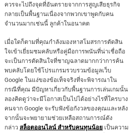
ควรจะไปถึงจุดที่อันตรายจากการสูญเสียธุรกิจ
กลายเป็นพื้นฐานเนื่องจากพวกเขาพูดกับคน
จำนวนมากเช่นนี้ ลูกค้าในอนาคต
เมื่อใดก็ตามที่คุณกำลังมองหาสโมสรการตัดสิน
ใจเข้าเยี่ยมชมคลับหรือคู่มือการพนันที่น่าเชื่อถือ
จะเป็นการตัดสินใจที่ชาญฉลาดมากกว่าการค้น
พบคลับโดยใช้โปรแกรมรวบรวมข้อมูลเว็บ
Google ในแง่ของข้อเท็จจริงที่จะพิจารณาใน
กรณีที่คุณ มีปัญหาเกี่ยวกับพื้นฐานการเล่นเกมนั้น
ลองคิดดูว่าจะมีโอกาสเป็นไปได้อย่างไรที่ใครบาง
คนจาก Google จะรับฟังข้อกังวลของคุณและหลัง
จากนั้นจะพยายามช่วยเหลือสถานการณ์ดัง
กล่าว
สล็อตออนไลน์ สําหรับคนทุนน้อย
เป็นความ