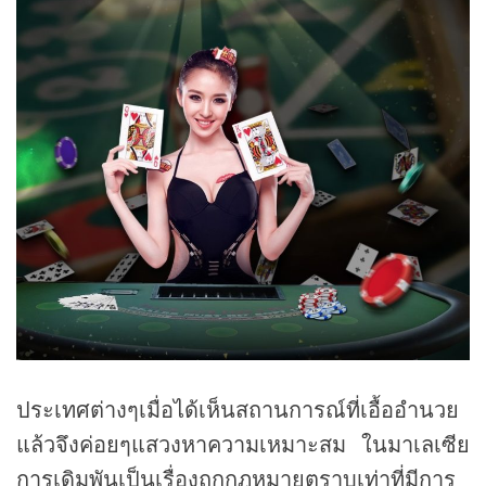
ประเทศต่างๆเมื่อได้เห็นสถานการณ์ที่เอื้ออำนวย
แล้วจึงค่อยๆแสวงหาความเหมาะสม ในมาเลเซีย
การเดิมพันเป็นเรื่องถูกกฎหมายตราบเท่าที่มีการ