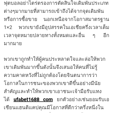
ฟุตบอลอย่าไตร่ตรองการตัดสินใจเดิมพันประเภท
ต่างๆมากมายที่สามารถเข้าถึงได้จากจุดเดิมพัน
หรือการซื้อขาย นอกเหนือจากโอกาสมาตรฐาน
1×2 พวกเขายังมีอุปสรรคในเอเชียครึ่งเวลาเต็ม
เวลาจุดหมายปลายทางทั้งหมดและอื่น ๆ อีก
มากมาย
พวกเขาถูกทำให้ผู้คนประหลาดใจและล่อให้พวก
เขาเดิมพันมากขึ้นดังนั้นจึงเสนอให้คนที่ไม่รู้
ความคาดหวังที่ไม่ถูกต้องโดยจินตนาการว่า
โอกาสในการชนะของพวกเขาดีขึ้นอย่างมีนัย
สำคัญและทำให้พวกเขาเอาชนะเจ้ามือรับแทง
ได้
ufabet1688 com
ยกตัวอย่างเช่นยอมรับเอ
เชียนแฮนดิแคปคุณมีโอกาสที่ดีกว่าครึ่งหนึ่งใน