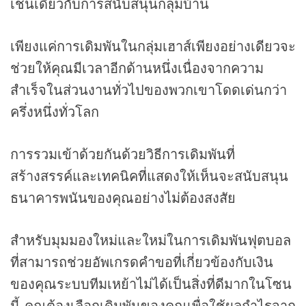
เช่นเดียวกับการสนับสนุนกลุ่มบ้าน
เพียงแค่การเดิมพันในกลุ่มเฮาส์เพียงอย่างเดียวจะ
ช่วยให้คุณมีเวลาอีกด้านหนึ่งเนื่องจากความ
สำเร็จในส่วนงานทั่วไปของพวกเขาโดดเด่นกว่า
ครึ่งหนึ่งทั่วโลก
การรวมเข้าด้วยกันด้วยวิธีการเดิมพันที่
สร้างสรรค์และเทคนิคที่แสดงให้เห็นจะสนับสนุน
ธนาคารพนันของคุณอย่างไม่ต้องสงสัย
สำหรับมุมมองใหม่และใหม่ในการเดิมพันฟุตบอล
ที่สามารถช่วยอัพเกรดคำขอที่เกี่ยวข้องกับเงิน
ของคุณระบบทีมเหย้าไม่ได้เป็นสิ่งที่ดีมากในโซน