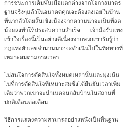
การชนะการเดิมพันเมื่อแตกต่างจากโอกาสมาตร
ฐานจริงๆแล้วในอนาคตคุณจะต้องลงเอยในบ้าน
ที่น่ากลัวโดยสิ้นเชิงเนื่องจากความน่าจะเป็นที่ลด
น้อยลงทำให้ประสบความสำเร็จ เจ้ามือรับแทง
เข้าใจเรื่องนี้เป็นอย่างดีเนื่องจากพวกเขารับรู้ว่า
กฎแห่งตัวเลขจำนวนมากจะดำเนินไปในทิศทางที่
เหมาะสมตามกาลเวลา
ไม่สนใจการตัดสินใจทั้งหมดเหล่านั้นและมุ่งเน้น
ไปที่การตัดสินใจที่เหมาะสมซึ่งได้ยืนยันเวลาเพิ่ม
เติมว่าพวกเขาจะนำเบคอนกลับบ้านในสถานที่
ปกติเดือนต่อเดือน
วิธีการแสดงความสามารถอย่างหนึ่งเป็นพื้นฐาน