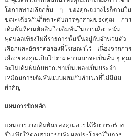
นี้ คุณต้องเลือกเดิมพันของคุณเพื่อใช้ผลกำไรจาก
โอกาสทางเลือกสั้น ๆ ของคุณอย่างไรก็ตามใน
ขณะเดียวกันก็ลดระดับการคุกคามของคุณ การ
เดิมพันที่คุณตัดสินใจเดิมพันในการเลือกพนัน
ฟุตบอลเพียงไม่กี่รายการนั้นขึ้นอยู่กับจำนวนตัว
เลือกและอัตราต่อรองที่โฆษณาไว้ เนื่องจากการ
เลือกของคุณเป็นไปตามความน่าจะเป็นสั้น ๆ คุณ
จะไม่เดิมพันกับพวกเขาเป็นเพลงเป็นประจำ
เหมือนการเดิมพันแบบผสมกับสำเนาที่ไม่มีนัย
สำคัญ
แผนการปักหลัก
แผนการวางเดิมพันของคุณควรได้รับการสร้าง
ขึ้นเพื่อให้คุณสามารถเพิ่มผลประโยชน์ในการ