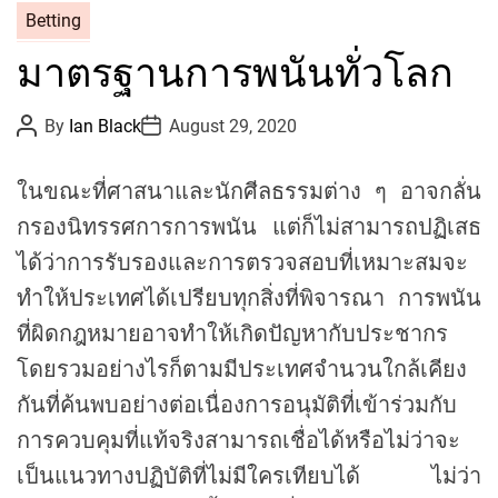
C
Betting
a
มาตรฐานการพนันทั่วโลก
t
e
P
P
g
By
Ian Black
August 29, 2020
o
o
o
s
s
t
t
r
ในขณะที่ศาสนาและนักศีลธรรมต่าง ๆ อาจกลั่น
A
D
i
u
a
กรองนิทรรศการการพนัน แต่ก็ไม่สามารถปฏิเสธ
t
t
e
h
e
ได้ว่าการรับรองและการตรวจสอบที่เหมาะสมจะ
o
s
r
ทำให้ประเทศได้เปรียบทุกสิ่งที่พิจารณา การพนัน
ที่ผิดกฎหมายอาจทำให้เกิดปัญหากับประชากร
โดยรวมอย่างไรก็ตามมีประเทศจำนวนใกล้เคียง
กันที่ค้นพบอย่างต่อเนื่องการอนุมัติที่เข้าร่วมกับ
การควบคุมที่แท้จริงสามารถเชื่อได้หรือไม่ว่าจะ
เป็นแนวทางปฏิบัติที่ไม่มีใครเทียบได้ ไม่ว่า