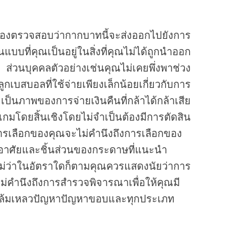
งตรวจสอบว่ากากบาทนี้จะส่งออกไปยังการ
ี่คุณเป็นอยู่ในสิ่งที่คุณไม่ได้ถูกนำออก
 ส่วนบุคคลตัวอย่างเช่นคุณไม่เคยพึ่งพาช่วง
กเบสบอลที่ใช้จ่ายเพียงเล็กน้อยเกี่ยวกับการ
็นภาพของการจ่ายเงินคืนที่กล้าได้กล้าเสีย
มโดยสิ้นเชิงโดยไม่จำเป็นต้องมีการตัดสิน
รเลือกของคุณจะไม่คำนึงถึงการเลือกของ
ู่อาศัยและชิ้นส่วนของกระดาษที่แนะนำ
่ว่าในอัตราใดก็ตามคุณควรแสดงนัยว่าการ
ม่คำนึงถึงการสำรวจพิจารณาเพื่อให้คุณมี
มล้มเหลวปัญหาปัญหาขอบและทุกประเภท