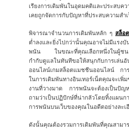
เรียงการเดิมพันในอุดมคติและประสบควา
เคยถูกจัดการกับปัญหาที่ประสบความสำเ
พิจารณาจำนวนการเดิมพันหลัก ๆ
สล็อ
ต่ำลงและยิ่งไปกว่านั้นคุณอาจไม่มีแรง
พนัน ในขณะที่คุณเลือกหนึ่งในผู้ชนะหน
กำกับดูแลในทันทีขอให้สนุกกับการเล่นอัน
ออนไลน์เกมสล็อตแมชชีนออนไลน์ การได
ในการเดิมพันทางอินเทอร์เน็ตคุณจะเพิ่มข
งานที่วางมาด การพนันจะต้องเป็นปัญหา
ถามว่าเป็นปฏิปักษ์ที่น่ากลัวโดยทิ้งแผ
การพนันบนเว็บของคุณในอดีตอย่างละเอ
ดังนั้นคุณต้องรวมการเดิมพันที่คุณสามาร