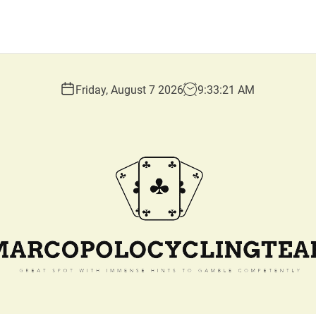
Friday, August 7 2026
9
:
33
:
22
AM