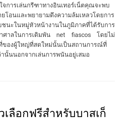
่เข้าใจการเล่นกรีฑาทางอินเทอร์เน็ตคุณจะพบ
ม่ถ่ายโอนและพยายามดึงความล้มเหลวโดยการ
ะในหมู่หัวหน้างานในภูมิภาคที่ได้รับการ
หาศาลในการเดิมพัน net fiascos โดยไม่
่ของผู้ใหญ่ที่สดใหม่นั้นเป็นสถานการณ์ที่
่านั้นนอกจากเล่นการพนันอยู่เสมอ
ัวเลือกฟรีสำหรับบาสเก็