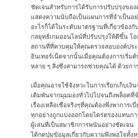
r
m
ชัดเจนสำหรับการได้รับการปรับปรุงของคุ
แสดงความนับถือเป็นแผนการที่จำเป็นอย่า
อะไรก็ได้ในระดับมาตรฐานที่เกี่ยวข้องก
กลยุทธ์เกมออนไลน์ที่ปรับปรุงให้ดีขึ้น 
สถานที่ที่ควบคุมให้คุณตรวจสอบองค์ปร
อินเทอร์เน็ตจากนั้นเมื่อคุณต้องการเริ่
หลาย ๆ สิ่งซึ่งสามารถช่วยคุณได้ ด้วยก
เมื่อคุณอาจใช้จังหวะในการเรียกเก็บเงิ
เดิมพันจากมุมมองทั่วไปไปจนถึงพล็อตที
เรื่องเหลือเชื่อจริงๆที่คุณต้องพึ่งพาการเ
ทุกอย่างถูกแบ่งออกโดยไตร่ตรองแทนการเล
ผู้เล่นที่เป็นสมาชิกการพนันอย่างชัดเจ
ได้กดปุ่มข้อมูลเกี่ยวกับความพึงพอใจทั้