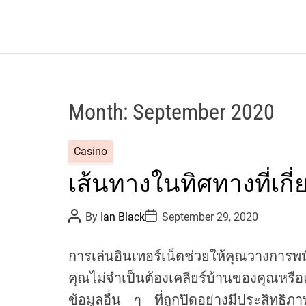
a
r
c
o
P
o
Month:
September 2020
l
o
C
C
Casino
y
a
c
เส้นทางในทิศทางที่เกี
t
l
e
i
P
P
g
By
Ian Black
September 29, 2020
o
o
n
o
s
s
g
t
t
r
การเล่นอินเทอร์เน็ตช่วยให้คุณวางการพน
A
D
T
i
u
a
คุณไม่จำเป็นต้องเคลียร์บ้านของคุณหร
e
t
t
e
h
e
a
ข้อมูลอื่น ๆ ที่ถูกปิดอย่างมีประสิทธิภ
o
s