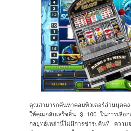
คุณสามารถค้นหาคอมพิวเตอร์ส่วนบุคคลที
ให้คุณกลับเสร็จสิ้น $ 100 ในการเลือ
กลยุทธ์เหล่านี้ไม่มีการชำระคืนที่ ความจร