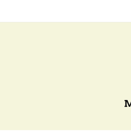
S
k
i
p
t
o
c
o
n
t
e
n
t
M