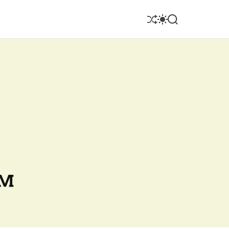
S
S
S
h
w
e
u
i
a
ff
t
r
l
c
c
e
h
h
c
o
l
o
r
m
o
d
e