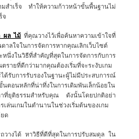
มสำเร็จ ทำให้ความก้าวหน้าขั้นพื้นฐานไม่
ร็จ
ต ผล ไม้
ที่คุณวางไว้เพื่อค้นหาความเข้าใจที่
บันดาลใจในการจัดการหากคุณเลิกเว็บไซต์
ึ่งในวิธีที่สำคัญที่สุดในการจัดการกับการ
ตรายที่ดีกว่ามากคุณต้องเริ่มที่จะระงับเกม
้รับการรับรองในฐานะผู้ไม่มีประสบการณ์
ั้นตอนหลักที่น่าทึ่งในการเดิมพันเล็กน้อยใน
ที่ยุติธรรมสำหรับคุณ ดังนั้นโดยปกติอย่า
นการเล่นเกมในตำนานในช่วงเริ่มต้นของเกม
ียด
ถวางได้ หาวิธีที่ดีที่สุดในการปรับสมดุล ใน