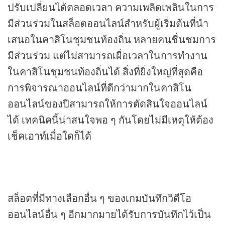
ปรับเปลี่ยนได้ตลอดเวลา ความเพลิดเพลินในการ
มีส่วนร่วมในสล็อตออนไลน์สำหรับผู้เริ่มต้นที่นำ
เสนอในคาสิโนชุมชนท้องถิ่น หลายคนชื่นชมการ
มีส่วนร่วม แต่ไม่สามารถเผื่อเวลาในการทำงาน
ในคาสิโนชุมชนท้องถิ่นได้ สิ่งที่ยิ่งใหญ่ที่สุดคือ
การพิจารณาออนไลน์ที่ดีกว่ามากในคาสิโน
ออนไลน์ของปีสามารถให้การตัดสินใจออนไลน์
ได้ เทคนิคนี้น่าสนใจพอ ๆ กันโดยไม่มีเหตุให้ต้อง
เช็คเอาท์เมื่อใดก็ได้
สล็อตที่มีทางเลือกอื่น ๆ ของเกมบันทึกวิดีโอ
ออนไลน์อื่น ๆ อีกมากมายได้รับการบันทึกไว้เป็น