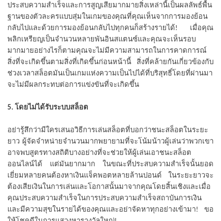
ประสบความสำเร็จและการสูญเสียมากมายสิ่งเหล่านี้เป็นผลลัพธ์พื้น
ฐานของตัวละครแบบสุ่มในเกมของคุณที่คุณเห็นจากการมองย้อน
กลับไปและด้วยการมองย้อนกลับไปทุกคนก็สร้างรายได้
เมื่อคุณ
!
พลิกเหรียญเป็นจำนวนหลายพันอินสแตนซ์และคุณจะเห็นรอบ
มากมายอย่างไรก็ตามคุณจะไม่มีความสามารถในการคาดการณ์
สิ่งที่จะเกิดขึ้นตามสิ่งที่เกิดขึ้นก่อนหน้านี้
สิ่งที่คล้ายกันเกี่ยวข้องกับ
ช่วงเวลาสล็อตมันเป็นเกมแห่งความเป็นไปได้ที่บริสุทธิ์โดยที่ผ่านมา
จะไม่มีผลกระทบต่อการแข่งขันที่จะเกิดขึ้น
โดยไม่ได้รับระบบสล็อต
5.
อย่ารู้สึกว่ามีใครเสนอวิธีการเล่นสล็อตที่บอกว่าชนะสล็อตในระยะ
ยาว
ผู้จัดจำหน่ายจำนวนมากพยายามที่จะโน้มน้าวผู้เล่นว่าพวกเขา
อาจพบสูตรทางสถิติบางอย่างที่จะช่วยให้ผู้เล่นเอาชนะสล็อต
ออนไลน์ได้
แต่มันยากมาก
ในขณะที่ประสบความสำเร็จนั้นยอด
เยี่ยมหลายคนต้องหาเงินแจ็คพอตหลายล้านปอนด์
ในระยะยาวจะ
ต้องเสียเงินในการเล่นและโอกาสนั้นมาจากคุณโดยสิ้นเชิงและเมื่อ
คุณประสบความสำเร็จในการประสบความสำเร็จสถาบันการเงิน
และมีความสุขในรายได้ของคุณและอย่าจัดหาทุกอย่างเข้ามา
ขอ
!
ให้โชคดีในการแสวงหารางวัลใหญ่