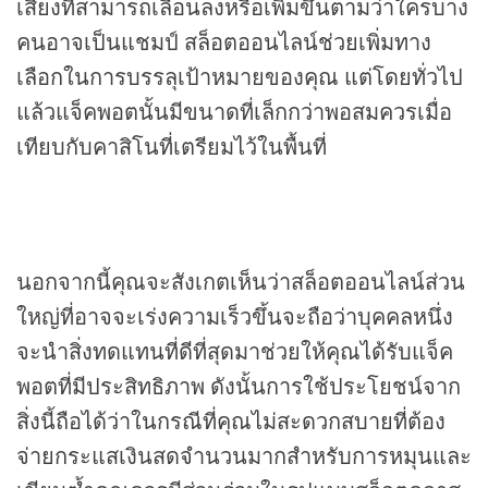
เสียงที่สามารถเลื่อนลงหรือเพิ่มขึ้นตามว่าใครบาง
คนอาจเป็นแชมป์ สล็อตออนไลน์ช่วยเพิ่มทาง
เลือกในการบรรลุเป้าหมายของคุณ แต่โดยทั่วไป
แล้วแจ็คพอตนั้นมีขนาดที่เล็กกว่าพอสมควรเมื่อ
เทียบกับคาสิโนที่เตรียมไว้ในพื้นที่
นอกจากนี้คุณจะสังเกตเห็นว่าสล็อตออนไลน์ส่วน
ใหญ่ที่อาจจะเร่งความเร็วขึ้นจะถือว่าบุคคลหนึ่ง
จะนำสิ่งทดแทนที่ดีที่สุดมาช่วยให้คุณได้รับแจ็ค
พอตที่มีประสิทธิภาพ ดังนั้นการใช้ประโยชน์จาก
สิ่งนี้ถือได้ว่าในกรณีที่คุณไม่สะดวกสบายที่ต้อง
จ่ายกระแสเงินสดจำนวนมากสำหรับการหมุนและ