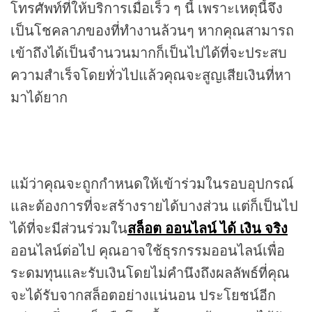
โทรศัพท์ที่ให้บริการเมื่อเร็ว ๆ นี้ เพราะเหตุนี้จึง
เป็นโชคลาภของที่ทำงานล้วนๆ หากคุณสามารถ
เข้าถึงได้เป็นจำนวนมากก็เป็นไปได้ที่จะประสบ
ความสำเร็จโดยทั่วไปแล้วคุณจะสูญเสียเงินที่หา
มาได้ยาก
แม้ว่าคุณจะถูกกำหนดให้เข้าร่วมในรอบอุปกรณ์
และต้องการที่จะสร้างรายได้บางส่วน แต่ก็เป็นไป
ได้ที่จะมีส่วนร่วมใน
สล็อต ออนไลน์ ได้ เงิน จริง
ออนไลน์ต่อไป คุณอาจใช้ธุรกรรมออนไลน์เพื่อ
ระดมทุนและรับเงินโดยไม่คำนึงถึงผลลัพธ์ที่คุณ
จะได้รับจากสล็อตอย่างแน่นอน ประโยชน์อีก