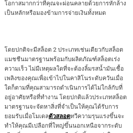
โอกาสมากกว่าที่คุณจะผ่อนคลายด้วยการหักล้าง
เป็นหลักหรือมองข้ามการจ่ายเงินทั้งหมด
โดยปกติจะมีสล็อต 2 ประเภทเช่นเดียวกับสล็อต
แมชชีนมาตรฐานพร้อมกับผลิตภัณฑ์สล็อตเร่ง
ความเร็ว ไม่มีเหตุผลใดที่จะต้องลิ้มรสน้ำมันเชื้อ
เพลิงของคุณเพื่อเข้าไปในคาสิโนระดับควันเมื่อ
ใดก็ตามที่คุณสามารถดำเนินการได้ไม่ใกล้กับที่
อยู่อาศัยหรือที่ทำงาน โดยปกติแล้วประเภทสล็อต
มาตรฐานจะจัดหาสิ่งที่จำเป็นให้คุณได้รับการ
ยอมรับเมื่อโมเดล
ตัวสลอต
ทวีความรุนแรงขึ้นจะ
ทำให้คุณมีเปลือกที่ใหญ่ขึ้นนอกเหนือจากระดับ