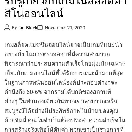
รับรู้เกี่ยวกับเกมในสล็อตคา
t
e
สิโนออนไลน์
g
o
P
P
By
Ian Black
November 21, 2020
r
o
o
s
s
i
t
t
เกมสล็อตแมชชีนออนไลน์อาจเป็นเกมที่แนะนำ
e
A
D
u
a
s
อย่างยิ่ง ในการตรวจสอบที่มีความสามารถ
t
t
h
e
พิจารณาว่าประสบความสำเร็จโดยมุ่งเน้นเฉพาะ
o
r
เกี่ยวกับเกมออนไลน์ที่ได้รับการแนะนำมากที่สุด
ในฐานการพนันออนไลน์องค์ประกอบต่างๆจะ
คำนึงถึง 60-6% จากรายได้ปกติของสถานที่
ต่างๆ ในทำนองเดียวกันพวกเขาสามารถเสร็จ
สมบูรณ์ได้อย่างมีประสิทธิภาพในบ้านของคุณ
ด้วยจิมมี่ คุณไม่จำเป็นต้องประสบความสำเร็จใน
การสร้างจริงเพื่อให้คุ้มค่า พวกเขาเป็นรายการที่