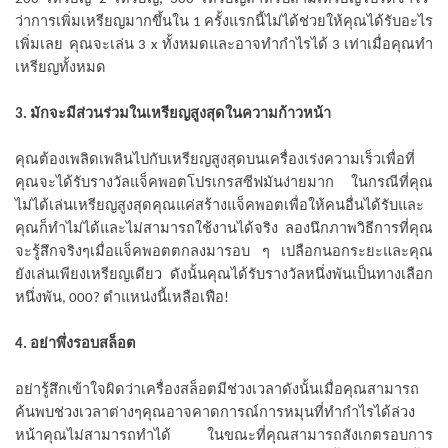
ว่าการเพิ่มเหรียญมากขึ้นใน
ครั้งแรกนี้ไม่ได้ช่วยให้คุณได้รับอะไร
1
เพิ่มเลย
คุณจะเล่น
ทั้งหมดและอาจทำกำไรได้
เท่าเมื่อคุณทำ
3 x
3
เหรียญทั้งหมด
มักจะมีส่วนร่วมในเหรียญสูงสุดในความก้าวหน้า
3.
คุณต้องเพลิดเพลินไปกับเหรียญสูงสุดบนเครื่องเร่งความเร็วเพื่อที่
คุณจะได้รับรางวัลแจ็คพอตโปรเกรสซีฟมันง่ายมาก
ในกรณีที่คุณ
ไม่ได้เล่นเหรียญสูงสุดคุณแค่สร้างแจ็คพอตเพื่อให้คนอื่นได้รับและ
คุณก็ทำไม่ได้และไม่สามารถใช้งานได้จริง
ลองนึกภาพวิธีการที่คุณ
จะรู้สึกจริงๆเมื่อแจ็คพอตตกลงมารอบ
ๆ
เปลือกนอกระยะและคุณ
ยังเล่นเพียงเหรียญเดียว
ดังนั้นคุณได้รับรางวัลหนึ่งพันเป็นทางเลือก
หนึ่งพัน
ตำแหน่งนี้เหลือเฟือ
, 000?
!
อย่าพึ่งรอบสล็อต
4.
อย่ารู้สึกเข้าใจผิดว่าเครื่องสล็อตมีช่วงเวลาดังนั้นเมื่อคุณสามารถ
ค้นพบช่วงเวลาต่างๆคุณอาจคาดการณ์การหมุนที่ทำกำไรได้ล่วง
หน้าคุณไม่สามารถทำได้
ในขณะที่คุณสามารถสังเกตรอบการ