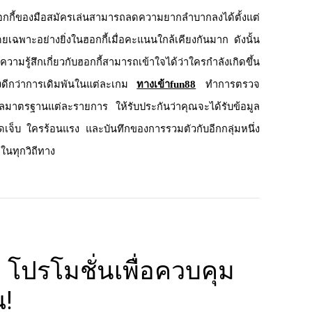
นันฮอกกี้ของมือสมัครเล่นสามารถลดความยากลำบากลงได้ตั้งแต่
ยเฉพาะอย่างยิ่งในฮอกกี้เมื่อคะแนนใกล้เคียงกันมาก
ดังนั้น
ี่มีความรู้สึกเกี่ยวกับฮอกกี้สามารถเข้าใจได้ว่าใครกำลังเกิดขึ้น
์จึงดีกว่าการเดิมพันในแต่ละเกม
ทางเข้าfun88
ทำการตรวจ
ดูกาลมาตรฐานแต่ละรายการ
ให้รับประกันว่าคุณจะได้รับข้อมูล
ดเจ็บ
ใครร้อนแรง
และบันทึกของการรวมตัวกับอีกกลุ่มหนึ่ง
ในทุกวิถีทาง
 โปรโมชั่นเพื่อควบคุม
ณ!