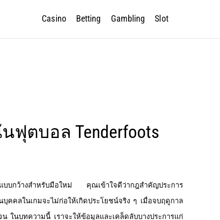
Casino
Betting
Gambling
Slot
ันฟุตบอล Tenderfoots
แบบกว้างสำหรับมือใหม่
คุณเข้าใจดีว่ากฎสำคัญประการ
่วนบุคคลในเกมจะไม่ก่อให้เกิดประโยชน์จริง
ๆ
เมื่อจบฤดูกาล
เจน
ในบทความนี้
เราจะให้ข้อมูลและเคล็ดลับบางประการแก่