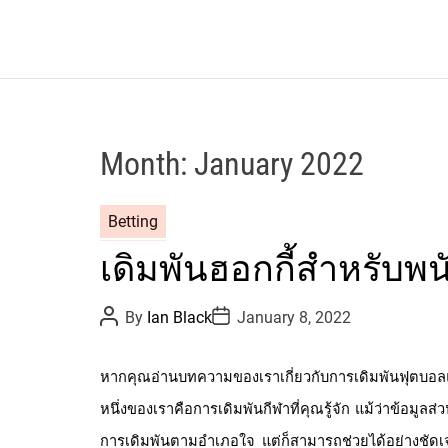
a
r
c
o
P
o
Month:
January 2022
l
o
C
C
Betting
y
a
c
เดิมพันฮอกกี้สำหรับพน
t
l
e
i
P
P
g
By
Ian Black
January 8, 2022
o
o
n
o
s
s
g
t
t
r
A
D
หากคุณอ่านบทความของเราเกี่ยวกับการเดิมพันฟุตบอล
T
i
u
a
e
t
t
หนึ่งของเราคือการเดิมพันกีฬาที่คุณรู้จัก
แม้ว่าข้อมูลส
e
h
e
a
o
s
การเดิมพันตามอำเภอใจ
แต่ก็สามารถช่วยได้อย่างชัด