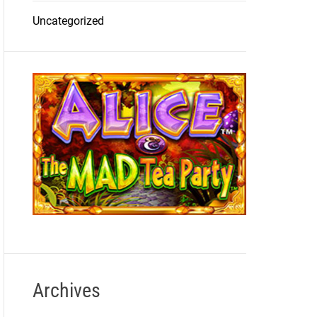
Uncategorized
Archives