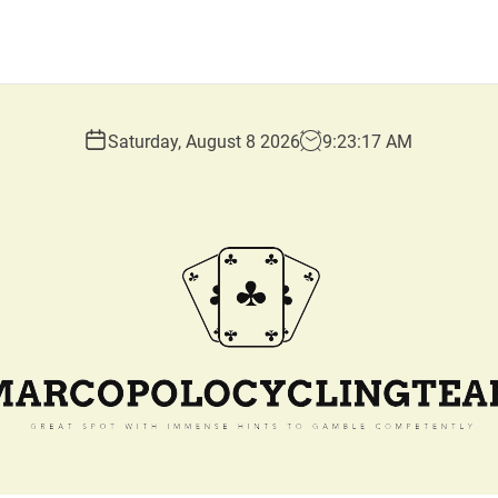
Saturday, August 8 2026
9
:
23
:
18
AM