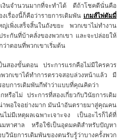
มีเงินจำนวนมากที่จะทำได้ ดีถ้าโชคดีนั่นคือ
รื่องนี้ก็คือว่ารายการเดิมพัน
เกมส์ไพ่ดัมมี่
ใหญ่เพิ่งเสร็จสิ้นในถังขยะ พวกเขาไม่ทำงาน
ประกันที่บ้าคลั่งของพวกเขา และจะปล่อยให้
ว่าตอนที่พวกเขาเริ่มต้น
ด้เป็นสองขั้นตอน ประการแรกคือไม่มีใครควร
่าพวกเขาได้ทำการตรวจสอบล่วงหน้าแล้ว มี
บการเดิมพันกีฬาว่าแบบที่คุณคิดว่า
หรือไม่ ประการที่สองเกี่ยวกับวินัยการเดิม
้นน่าพอใจอย่างมาก มันนำอันตรายมาสู่คุณคน
้นไม่มีเหตุผลเฉพาะเจาะจง เป็นอะไรก็ได้ที่
วนมหาศาล หรือใช้เป็นอุดมคติสำหรับปัญหา
บวินัยการเดิมพันของตนรับรู้ว่าบางครั้งพวก