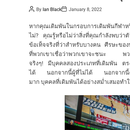
o
P
P
By
Ian Black
January 8, 2022
r
o
o
s
s
i
t
t
หากคุณเดิมพันในกรอบการเดิมพันกีฬาหรือหว
e
A
D
u
a
s
ไม่? คุณรู้หรือไม่ว่าสิ่งที่คุณกำลังพบว่
t
t
h
e
ข้อเท็จจริงที่ว่าสำหรับบางคน ศีรษะของพ
o
r
ที่พวกเขาเชื่อว่าพวกเขาจะชนะ พวกเขาเร
จริงๆ! มีบุคคลสองประเภทที่เดิมพัน ตรง
ได้ นอกจากนี้ผู้ที่ไม่ได้ นอกจากนี
มาก บุคคลที่เดิมพันได้อย่างสม่ำเสมอทำให้