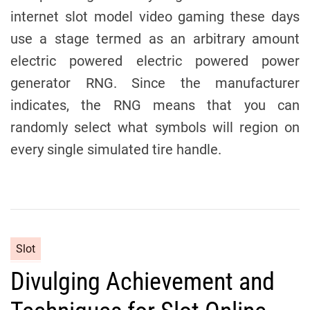
internet slot model video gaming these days
use a stage termed as an arbitrary amount
electric powered electric powered power
generator RNG. Since the manufacturer
indicates, the RNG means that you can
randomly select what symbols will region on
every single simulated tire handle.
C
Slot
a
Divulging Achievement and
t
e