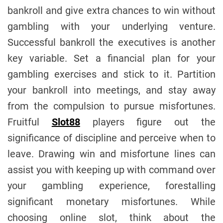
bankroll and give extra chances to win without
gambling with your underlying venture.
Successful bankroll the executives is another
key variable. Set a financial plan for your
gambling exercises and stick to it. Partition
your bankroll into meetings, and stay away
from the compulsion to pursue misfortunes.
Fruitful
Slot88
players figure out the
significance of discipline and perceive when to
leave. Drawing win and misfortune lines can
assist you with keeping up with command over
your gambling experience, forestalling
significant monetary misfortunes. While
choosing online slot, think about the