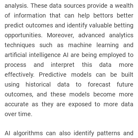
analysis. These data sources provide a wealth
of information that can help bettors better
predict outcomes and identify valuable betting
opportunities. Moreover, advanced analytics
techniques such as machine learning and
artificial intelligence AI are being employed to
process and interpret this data more
effectively. Predictive models can be built
using historical data to forecast future
outcomes, and these models become more
accurate as they are exposed to more data
over time.
AI algorithms can also identify patterns and