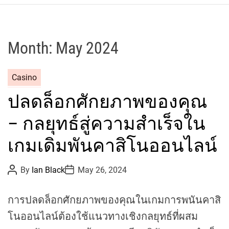
r
c
o
P
Month:
May 2024
o
l
C
Casino
o
a
C
ปลดล็อกศักยภาพของคุณ
t
y
e
c
– กลยุทธ์สู่ความสำเร็จใน
g
l
o
เกมเดิมพันคาสิโนออนไลน์
i
r
n
i
g
P
P
By
Ian Black
May 26, 2024
o
o
e
T
s
s
s
t
t
e
การปลดล็อกศักยภาพของคุณในเกมการพนันคาสิ
A
D
a
u
a
โนออนไลน์ต้องใช้แนวทางเชิงกลยุทธ์ที่ผสม
t
t
m
h
e