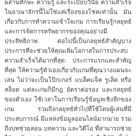
ผสานทักษะ ความรู้ และระเบียบวินัย ความสำเร็จ
o
r
ในอาณาจักรนี้ไม่ใช่แค่เรื่องของโชคเท่านั้น มัน
เกี่ยวกับการทำความเข้าใจเกม การเรียนรู้กลยุทธ์
และการจัดการทรัพยากรของคุณอย่างมี
ประสิทธิภาพ ต่อไปนี้เป็นกลยุทธ์สำคัญบาง
ประการที่จะช่วยให้คุณเพิ่มโอกาสในการประสบ
ความสำเร็จได้มากที่สุด: ประการแรกและสำคัญ
ที่สุด ให้ความรู้ตัวเองเกี่ยวกับเกมที่คุณวางแผนจะ
เล่น ไม่ว่าจะเป็นโป๊กเกอร์ แบล็คแจ็ค รูเล็ต หรือ
สล็อต แต่ละเกมก็มีกฎ อัตราต่อรอง และกลยุทธ์
ของตัวเอง ใช้เวลาในการเรียนรู้ข้อมูลเชิงลึกของ
เกม รวมถึงกลยุทธ์ทั่วไปที่ใช้โดยผู้เล่นที่มี
ประสบการณ์ มีแหล่งข้อมูลออนไลน์มากมาย รวม
ถึงบทช่วยสอน บทความ และวิดีโอ ที่สามารถช่วย