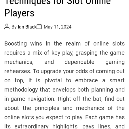
Techniques for Slot Online
g
o
Players
r
i
P
P
By
Ian Black
May 11, 2024
o
o
e
s
s
s
t
t
Boosting wins in the realm of online slots
A
D
u
a
requires a mix of key play, grasping the game
t
t
h
e
mechanics, and dependable gaming
o
r
rehearses. To upgrade your odds of coming out
on top, it is pivotal to embrace a smart
methodology that envelops both planning and
in-game navigation. Right off the bat, find out
about the principles and mechanics of the
online slots you expect to play. Each game has
its extraordinary highlights, pays lines, and