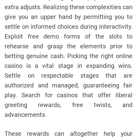
extra adjusts. Realizing these complexities can
give you an upper hand by permitting you to
settle on informed choices during interactivity.
Exploit free demo forms of the slots to
rehearse and grasp the elements prior to
betting genuine cash. Picking the right online
casino is a vital stage in expanding wins.
Settle on respectable stages that are
authorized and managed, guaranteeing fair
play. Search for casinos that offer liberal
greeting rewards, free twists, and
advancements.
These rewards can altogether help your