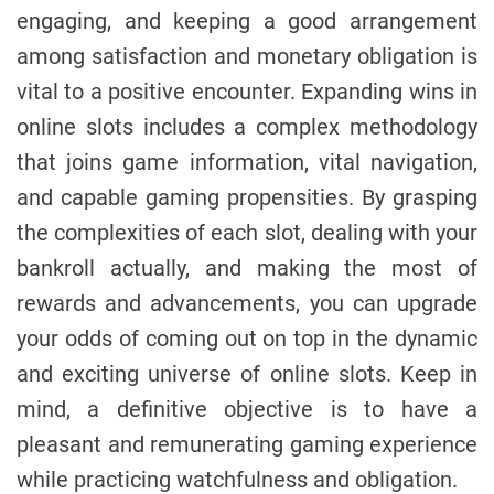
engaging, and keeping a good arrangement
among satisfaction and monetary obligation is
vital to a positive encounter. Expanding wins in
online slots includes a complex methodology
that joins game information, vital navigation,
and capable gaming propensities. By grasping
the complexities of each slot, dealing with your
bankroll actually, and making the most of
rewards and advancements, you can upgrade
your odds of coming out on top in the dynamic
and exciting universe of online slots. Keep in
mind, a definitive objective is to have a
pleasant and remunerating gaming experience
while practicing watchfulness and obligation.