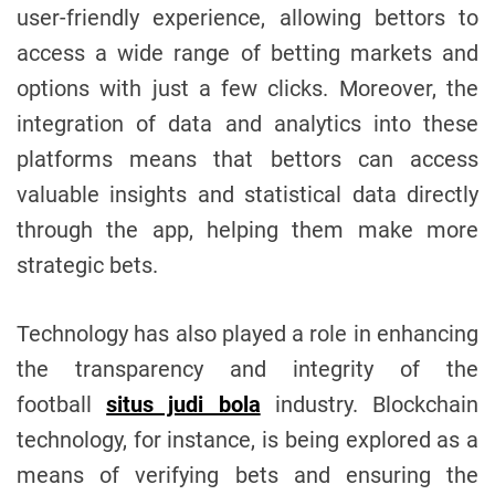
user-friendly experience, allowing bettors to
access a wide range of betting markets and
options with just a few clicks. Moreover, the
integration of data and analytics into these
platforms means that bettors can access
valuable insights and statistical data directly
through the app, helping them make more
strategic bets.
Technology has also played a role in enhancing
the transparency and integrity of the
football
situs judi bola
industry. Blockchain
technology, for instance, is being explored as a
means of verifying bets and ensuring the