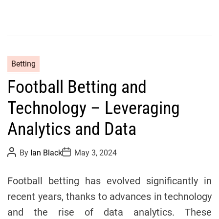
C
Betting
a
Football Betting and
t
e
Technology – Leveraging
g
o
Analytics and Data
r
i
P
P
By
Ian Black
May 3, 2024
o
o
e
s
s
s
t
t
Football betting has evolved significantly in
A
D
u
a
recent years, thanks to advances in technology
t
t
h
e
and the rise of data analytics. These
o