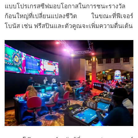
แบบโปรเกรสซีฟมอบโอกาสในการชนะรางวัล
ก้อนใหญ่ที่เปลี่ยนแปลงชีวิต ในขณะที่ฟีเจอร์
โบนัส เช่น ฟรีสปินและตัวคูณจะเพิ่มความตื่นเต้น