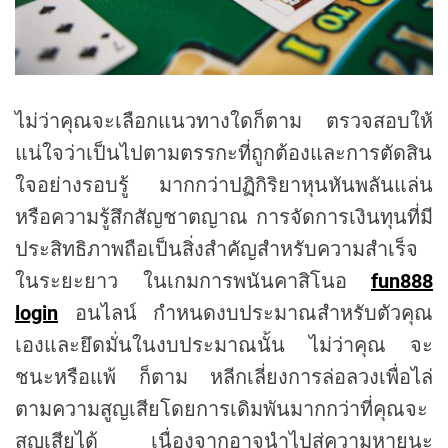
ไม่ว่าคุณจะเลือกแนวทางใดก็ตาม ตรวจสอบให้
แน่ใจว่าเป็นไปตามตรรกะที่ถูกต้องและการตัดสิน
ใจอย่างรอบรู้ มากกว่าปฏิกิริยาหุนหันพลันแล่น
หรือความรู้สึกสัญชาตญาณ การจัดการเงินทุนที่มี
ประสิทธิภาพถือเป็นสิ่งสำคัญสำหรับความสำเร็จ
ในระยะยาว ในเกมการพนันคาสิโนอ
fun888
login
อนไลน์ กำหนดงบประมาณสำหรับตัวคุณ
เองและยึดมั่นในงบประมาณนั้น ไม่ว่าคุณ จะ
ชนะหรือแพ้ ก็ตาม หลีกเลี่ยงการล่อลวงเพื่อไล่
ตามความสูญเสียโดยการเดิมพันมากกว่าที่คุณจะ
สูญเสียได้ เนื่องจากอาจนำไปสู่ความหายนะ