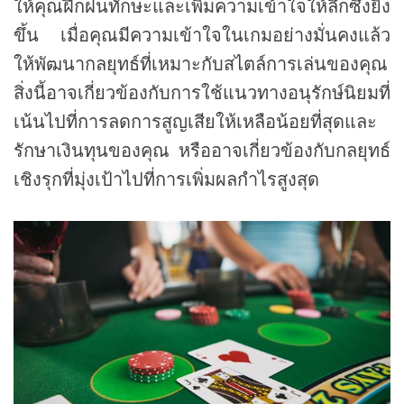
ให้คุณฝึกฝนทักษะและเพิ่มความเข้าใจให้ลึกซึ้งยิ่ง
ขึ้น เมื่อคุณมีความเข้าใจในเกมอย่างมั่นคงแล้ว
ให้พัฒนากลยุทธ์ที่เหมาะกับสไตล์การเล่นของคุณ
สิ่งนี้อาจเกี่ยวข้องกับการใช้แนวทางอนุรักษ์นิยมที่
เน้นไปที่การลดการสูญเสียให้เหลือน้อยที่สุดและ
รักษาเงินทุนของคุณ หรืออาจเกี่ยวข้องกับกลยุทธ์
เชิงรุกที่มุ่งเป้าไปที่การเพิ่มผลกำไรสูงสุด