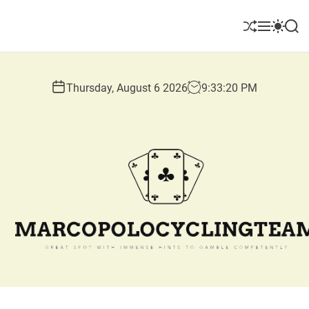
S
k
S
M
S
S
i
h
e
w
e
u
n
i
a
p
ff
u
t
r
t
l
c
c
Thursday, August 6 2026
9
:
33
:
21
PM
o
e
h
h
c
c
o
o
l
n
o
t
r
e
m
o
n
d
t
e
M
a