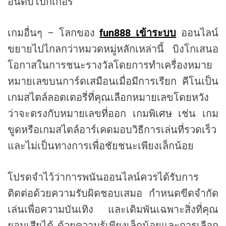
อันดับโป๊กเกอร์
เกมอื่นๆ – โลกของ
fun888 เข้าระบบ
ออนไลน์
ขยายไปไกลกว่าหมวดหมู่หลักเหล่านี้ บิงโกเสนอ
โอกาสในการชนะรางวัลโดยการทำเครื่องหมาย
หมายเลขบนการ์ดเสมือนเมื่อมีการเรียก คีโนเป็น
เกมสไตล์ลอตเตอรี่ที่คุณเลือกหมายเลขโดยหวัง
ว่าจะตรงกับหมายเลขที่ออก เกมพิเศษ เช่น เกม
ขูดหรือเกมสไตล์อาร์เคดมอบวิธีการเล่นที่รวดเร็ว
และไม่เป็นทางการเพื่อชัยชนะเพียงเล็กน้อย
โปรดจำไว้ว่าการพนันออนไลน์ควรได้รับการ
ติดต่อด้วยความรับผิดชอบเสมอ กำหนดขีดจำกัด
เล่นเพื่อความบันเทิง และเดิมพันเฉพาะสิ่งที่คุณ
ยอมเสียได้ ด้วยความรู้เพียงเล็กน้อยและการเลือก