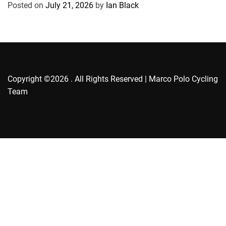
r
Posted on
July 21, 2026
by
Ian Black
i
e
s
Copyright ©2026 . All Rights Reserved | Marco Polo Cycling
Team