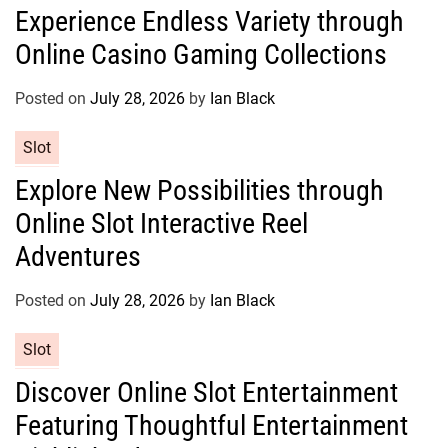
Experience Endless Variety through
t
Online Casino Gaming Collections
e
g
o
Posted on
July 28, 2026
by
Ian Black
r
C
Slot
i
a
e
Explore New Possibilities through
t
s
Online Slot Interactive Reel
e
g
Adventures
o
r
Posted on
July 28, 2026
by
Ian Black
i
e
C
Slot
s
a
Discover Online Slot Entertainment
t
Featuring Thoughtful Entertainment
e
g