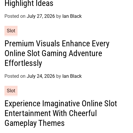
Highlight Ideas
o
r
Posted on
July 27, 2026
by
Ian Black
i
e
C
Slot
s
a
Premium Visuals Enhance Every
t
Online Slot Gaming Adventure
e
g
Effortlessly
o
r
Posted on
July 24, 2026
by
Ian Black
i
e
C
Slot
s
a
Experience Imaginative Online Slot
t
Entertainment With Cheerful
e
g
Gameplay Themes
o