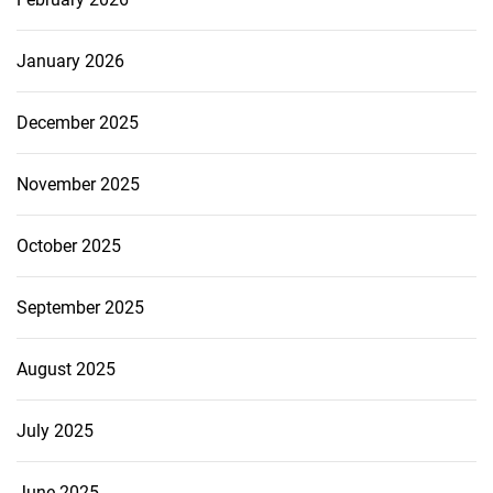
January 2026
December 2025
November 2025
October 2025
September 2025
August 2025
July 2025
June 2025