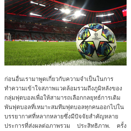
ก่อนอื่นเรามาพูดเกี่ยวกับความจำเป็นในการ
ทำความเข้าใจสภาพแวดล้อมรวมถึงภูมิหลังของ
กลุ่มฟุตบอลเพื่อให้สามารถเลือกกลยุทธ์การเดิม
พันฟุตบอลที่เหมาะสมทีมฟุตบอลทุกคนออกไปใน
บรรยากาศที่หลากหลายซึ่งมีปัจจัยสำคัญหลาย
ประการที่ส่งผลต่อภาพรวม ประสิทธิภาพ. ครั้ง