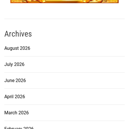
Archives
August 2026
July 2026
June 2026
April 2026
March 2026
February 2026