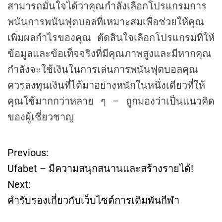
สามารถมั่นใจได้ว่าคุณกำลังเลือกโปรแกรมการ
พนันการพนันฟุตบอลที่เหมาะสมเพื่อช่วยให้คุณ
เพิ่มผลกำไรของคุณ ตัดสินใจเลือกโปรแกรมที่ให้
ข้อมูลและข้อเท็จจริงที่มีคุณภาพสูงและมีหากคุณ
กำลังจะใช้เงินในการเล่นการพนันฟุตบอลคุณ
ควรลงทุนเงินที่ได้มาอย่างหนักในหนึ่งเดียวที่ให้
คุณใช้มากกว่าหลาย ๆ – ถูกมองว่าเป็นแนวคิด
ของผู้เชี่ยวชาญ
Previous:
P
Ufabet – มีความสนุกสนานและสร้างรายได้!
o
Next:
คำรับรองเกี่ยวกับเว็บไซต์การเดิมพันกีฬา
s