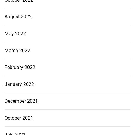
August 2022
May 2022
March 2022
February 2022
January 2022
December 2021
October 2021
July 2021