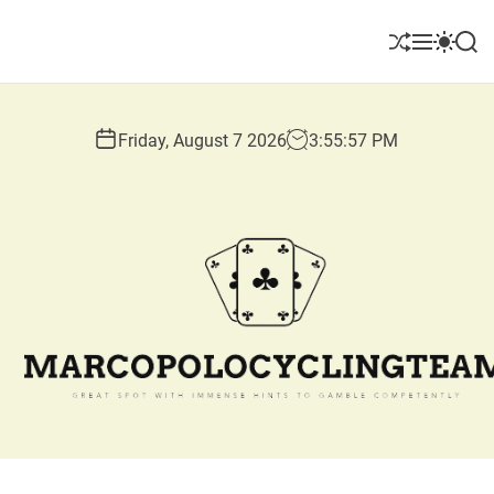
S
k
S
M
S
S
i
h
e
w
e
u
n
i
a
p
ff
u
t
r
t
l
c
c
Friday, August 7 2026
3
:
55
:
58
PM
o
e
h
h
c
c
o
o
l
n
o
t
r
e
m
o
n
d
t
e
M
a