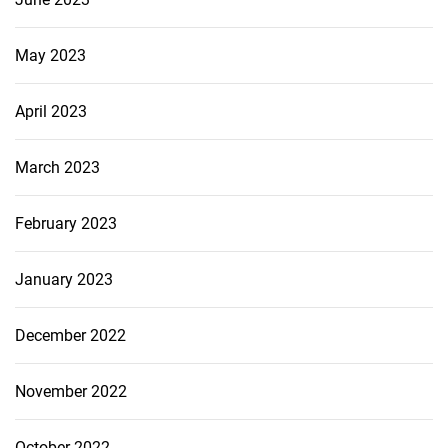
May 2023
April 2023
March 2023
February 2023
January 2023
December 2022
November 2022
October 2022