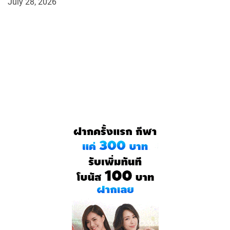
July 28, 2026