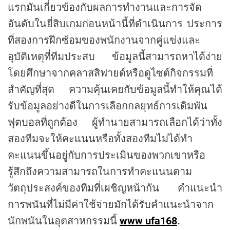
แรกมันเกี่ยวข้องกับผลการทำงานและการจัด
อันดับในยี่สิบเกมก่อนหน้านี้ที่ดำเนินการ ประการ
ที่สองการฝึกซ้อมของพนักงานจากคู่แข่งและ
อุบัติเหตุที่ทีมประสบ ข้อมูลนี้สามารถหาได้ง่าย
โดยศึกษาจากคลาสสิฟายด์หรือดูไซต์กิจกรรมที่
สำคัญที่สุด ความคุ้นเคยกับข้อมูลนี้ทำให้คุณได้
รับข้อมูลอย่างดีในการเลือกกลยุทธ์การเดิมพัน
ฟุตบอลที่ถูกต้อง ผู้ทำนายสามารถเลือกได้ว่าทั้ง
สองทีมจะให้คะแนนหรือทั้งสองทีมไม่ได้ทำ
คะแนนขึ้นอยู่กับการประเมินของพวกเขาหรือ
รู้สึกถึงความสามารถในการทำคะแนนตาม
วัตถุประสงค์ของทีมที่เผชิญหน้ากัน คำแนะนำ
การพนันที่ไม่มีค่าใช้จ่ายมักได้รับคำแนะนำจาก
นักพนันในอุตสาหกรรมนี้
www ufa168
.