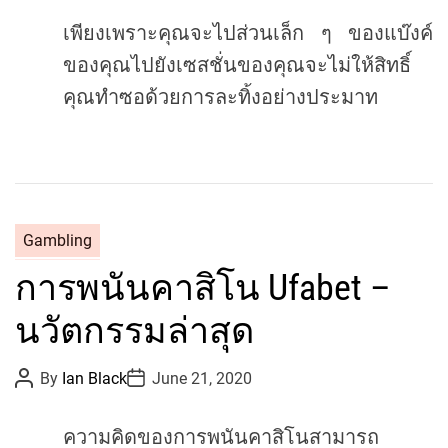
เพียงเพราะคุณจะไปส่วนเล็ก
ๆ
ของแบ๊งค์
ของคุณไปยังเซสชั่นของคุณจะไม่ให้สิทธิ์
คุณทำซอด้วยการละทิ้งอย่างประมาท
C
Gambling
a
การพนันคาสิโน Ufabet –
t
e
นวัตกรรมล่าสุด
g
o
P
P
By
Ian Black
June 21, 2020
r
o
o
s
s
i
t
t
e
ความคิดของการพนันคาสิโนสามารถ
A
D