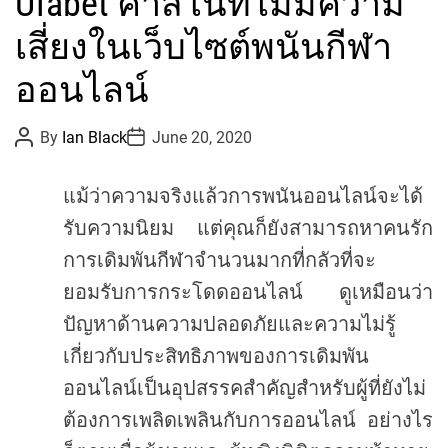
Ufabet คาสิโนที่ไม่มีความ
t
e
เสี่ยงในเว็บไซต์พนันกีฬา
g
o
ออนไลน์
r
i
P
P
By
Ian Black
June 20, 2020
o
o
e
s
s
s
t
t
แม้ว่าความจริงแล้วการพนันออนไลน์จะได้
A
D
u
a
รับความนิยม
แต่คุณก็ยังสามารถหาคนรัก
t
t
h
e
การเดิมพันกีฬาจำนวนมากที่กลัวที่จะ
o
r
ยอมรับการกระโดดออนไลน์
ดูเหมือนว่า
ปัญหาด้านความปลอดภัยและความไม่รู้
เกี่ยวกับประสิทธิภาพของการเดิมพัน
ออนไลน์เป็นอุปสรรคสำคัญสำหรับผู้ที่ยังไม่
ต้องการเพลิดเพลินกับการออนไลน์
อย่างไร