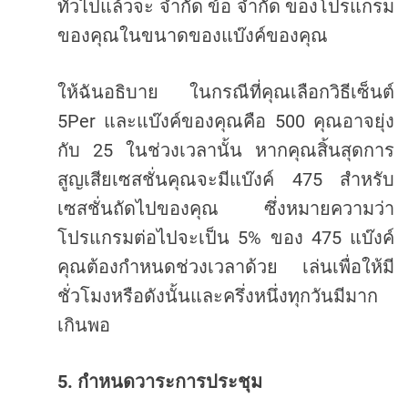
ทั่วไปแล้วจะ
จำกัด
ข้อ
จำกัด
ของโปรแกรม
ของคุณในขนาดของแบ๊งค์ของคุณ
ให้ฉันอธิบาย
ในกรณีที่คุณเลือกวิธีเซ็นต์
5Per
500
และแบ๊งค์ของคุณคือ
คุณอาจยุ่ง
25
กับ
ในช่วงเวลานั้น
หากคุณสิ้นสุดการ
475
สูญเสียเซสชั่นคุณจะมีแบ๊งค์
สำหรับ
เซสชั่นถัดไปของคุณ
ซึ่งหมายความว่า
5%
475
โปรแกรมต่อไปจะเป็น
ของ
แบ๊งค์
คุณต้องกำหนดช่วงเวลาด้วย
เล่นเพื่อให้มี
ชั่วโมงหรือดังนั้นและครึ่งหนึ่งทุกวันมีมาก
เกินพอ
5.
กำหนดวาระการประชุม