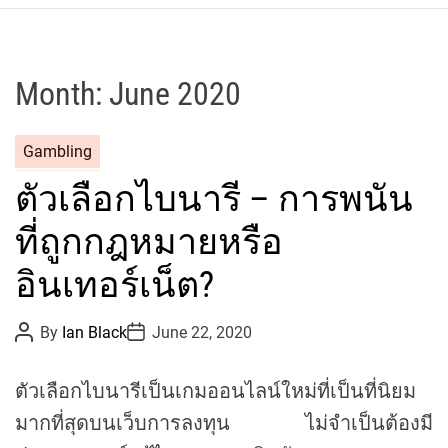
r
c
o
P
Month:
June 2020
o
l
C
Gambling
o
a
C
ตัวเลือกไบนารี – การพนัน
t
y
e
c
ที่ถูกกฎหมายหรือ
g
l
o
อินเทอร์เน็ต?
i
r
n
i
g
P
P
By
Ian Black
June 22, 2020
o
o
e
T
s
s
s
t
t
e
ตัวเลือกไบนารีเป็นเกมออนไลน์ใหม่ที่เป็นที่นิยม
A
D
a
u
a
มากที่สุดบนเว็บการลงทุน ไม่จำเป็นต้องมี
t
t
m
h
e