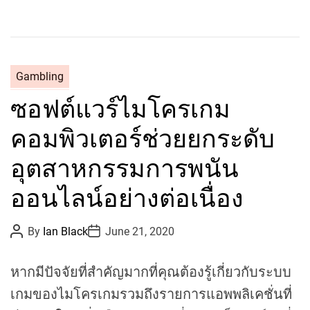
C
Gambling
a
ซอฟต์แวร์ไมโครเกม
t
e
คอมพิวเตอร์ช่วยยกระดับ
g
o
อุตสาหกรรมการพนัน
r
ออนไลน์อย่างต่อเนื่อง
i
e
s
P
P
By
Ian Black
June 21, 2020
o
o
s
s
t
t
หากมีปัจจัยที่สำคัญมากที่คุณต้องรู้เกี่ยวกับระบบ
A
D
u
a
เกมของไมโครเกมรวมถึงรายการแอพพลิเคชั่นที่
t
t
h
e