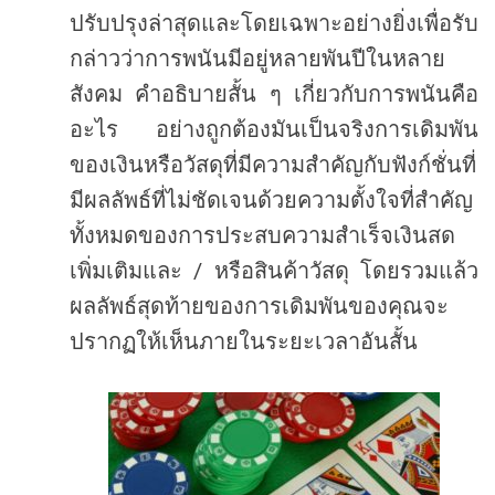
u
a
s
ปรับปรุงล่าสุดและโดยเฉพาะอย่างยิ่งเพื่อรับ
t
t
h
e
กล่าวว่าการพนันมีอยู่หลายพันปีในหลาย
o
r
สังคม
คำอธิบายสั้น
ๆ
เกี่ยวกับการพนันคือ
อะไร
อย่างถูกต้องมันเป็นจริงการเดิมพัน
ของเงินหรือวัสดุที่มีความสำคัญกับฟังก์ชั่นที่
มีผลลัพธ์ที่ไม่ชัดเจนด้วยความตั้งใจที่สำคัญ
ทั้งหมดของการประสบความสำเร็จเงินสด
/
เพิ่มเติมและ
หรือสินค้าวัสดุ
โดยรวมแล้ว
ผลลัพธ์สุดท้ายของการเดิมพันของคุณจะ
ปรากฏให้เห็นภายในระยะเวลาอันสั้น