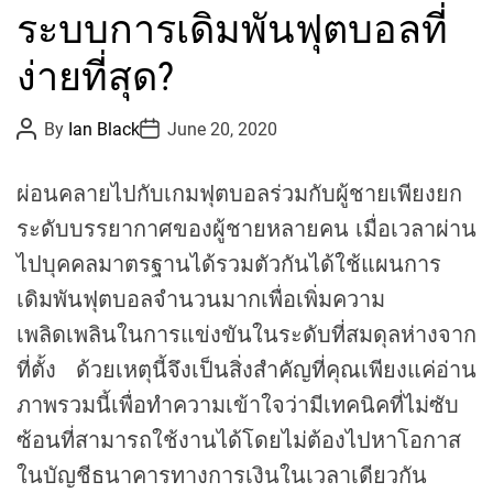
ระบบการเดิมพันฟุตบอลที่
t
e
ง่ายที่สุด?
g
o
P
P
By
Ian Black
June 20, 2020
r
o
o
s
s
i
t
t
ผ่อนคลายไปกับเกมฟุตบอลร่วมกับผู้ชายเพียงยก
e
A
D
u
a
s
ระดับบรรยากาศของผู้ชายหลายคน เมื่อเวลาผ่าน
t
t
h
e
ไปบุคคลมาตรฐานได้รวมตัวกันได้ใช้แผนการ
o
r
เดิมพันฟุตบอลจำนวนมากเพื่อเพิ่มความ
เพลิดเพลินในการแข่งขันในระดับที่สมดุลห่างจาก
ที่ตั้ง ด้วยเหตุนี้จึงเป็นสิ่งสำคัญที่คุณเพียงแค่อ่าน
ภาพรวมนี้เพื่อทำความเข้าใจว่ามีเทคนิคที่ไม่ซับ
ซ้อนที่สามารถใช้งานได้โดยไม่ต้องไปหาโอกาส
ในบัญชีธนาคารทางการเงินในเวลาเดียวกัน