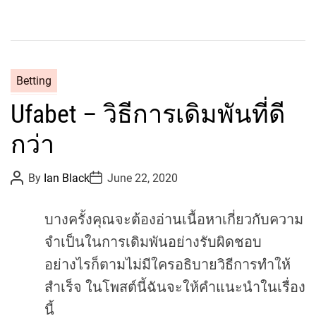
C
Betting
a
Ufabet – วิธีการเดิมพันที่ดี
t
e
กว่า
g
o
P
P
By
Ian Black
June 22, 2020
r
o
o
s
s
i
t
t
e
บางครั้งคุณจะต้องอ่านเนื้อหาเกี่ยวกับความ
A
D
u
a
s
จำเป็นในการเดิมพันอย่างรับผิดชอบ
t
t
h
e
อย่างไรก็ตามไม่มีใครอธิบายวิธีการทำให้
o
r
สำเร็จ
ในโพสต์นี้ฉันจะให้คำแนะนำในเรื่อง
นี้