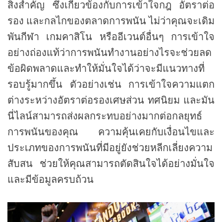
สิ่งสำคัญ ซึ่งเกี่ยวข้องกับการเข้าใจกฎ อัตราต่อ
รอง และกลไกของตลาดการพนัน ไม่ว่าคุณจะเดิม
พันกีฬา เกมคาสิโน หรืออีเวนต์อื่นๆ การเข้าใจ
อย่างถ่องแท้ว่าการพนันทำงานอย่างไรจะช่วยลด
ข้อผิดพลาดและทำให้มั่นใจได้ว่าจะมีแนวทางที่
รอบรู้มากขึ้น ตัวอย่างเช่น การเข้าใจความแตก
ต่างระหว่างอัตราต่อรองเศษส่วน ทศนิยม และมัน
นี่ไลน์สามารถส่งผลกระทบอย่างมากต่อกลยุทธ์
การพนันของคุณ ความคุ้นเคยกับเงื่อนไขและ
ประเภทของการพนันที่มีอยู่ยังช่วยหลีกเลี่ยงความ
สับสน ช่วยให้คุณสามารถตัดสินใจได้อย่างมั่นใจ
และมีข้อมูลครบถ้วน