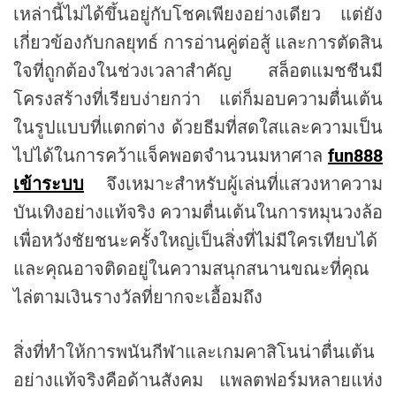
เหล่านี้ไม่ได้ขึ้นอยู่กับโชคเพียงอย่างเดียว แต่ยัง
เกี่ยวข้องกับกลยุทธ์ การอ่านคู่ต่อสู้ และการตัดสิน
ใจที่ถูกต้องในช่วงเวลาสำคัญ สล็อตแมชชีนมี
โครงสร้างที่เรียบง่ายกว่า แต่ก็มอบความตื่นเต้น
ในรูปแบบที่แตกต่าง ด้วยธีมที่สดใสและความเป็น
ไปได้ในการคว้าแจ็คพอตจำนวนมหาศาล
fun888
เข้าระบบ
จึงเหมาะสำหรับผู้เล่นที่แสวงหาความ
บันเทิงอย่างแท้จริง ความตื่นเต้นในการหมุนวงล้อ
เพื่อหวังชัยชนะครั้งใหญ่เป็นสิ่งที่ไม่มีใครเทียบได้
และคุณอาจติดอยู่ในความสนุกสนานขณะที่คุณ
ไล่ตามเงินรางวัลที่ยากจะเอื้อมถึง
สิ่งที่ทำให้การพนันกีฬาและเกมคาสิโนน่าตื่นเต้น
อย่างแท้จริงคือด้านสังคม แพลตฟอร์มหลายแห่ง