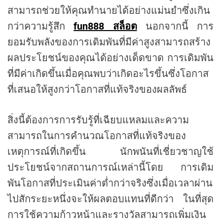
สามารถช่วยให้คุณทำนายได้อย่างแม่นยำซึ่งเกิน
กว่าความรู้สึก
fun888 สล็อต
นอกจากนี้ การ
ยอมรับพลังของการเดิมพันที่มีค่าสูงสามารถสร้าง
ผลประโยชน์ของคุณได้อย่างเด็ดขาด การเดิมพัน
ที่มีค่าเกิดขึ้นเมื่อคุณพบว่าเกิดอะไรขึ้นซึ่งโอกาส
ที่เสนอให้สูงกว่าโอกาสที่แท้จริงของผลลัพธ์
สิ่งนี้ต้องการการรับรู้ที่เฉียบแหลมและความ
สามารถในการคำนวณโอกาสที่แท้จริงของ
เหตุการณ์ที่เกิดขึ้น นักพนันที่เชี่ยวชาญใช้
ประโยชน์จากสถานการณ์เหล่านี้โดย
การเดิม
พันโอกาสที่ประเมินค่าต่ำกว่าจริงซึ่งเมื่อเวลาผ่าน
ไปสักระยะหนึ่งจะให้ผลตอบแทนที่ดีกว่า ในที่สุด
การใช้ความก้าวหน้าและรางวัลสามารถเพิ่มเงิน