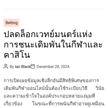
C
Betting
a
ปลดล็อกเวทย์มนตร์แห่ง
t
e
การชนะเดิมพันในกีฬาและ
g
o
คาสิโน
r
i
P
P
By
Ian Black
December 28, 2024
o
o
e
s
s
s
t
t
การเปิดเผยข้อมูลเชิงลึกอันมีสิทธิพิเศษของการ
A
D
u
a
เดิมพันกีฬาออนไลน์นั้นต้องใช้ระเบียบวิธี วินัย
t
t
h
e
และความเข้าใจในองค์ประกอบหลายแง่มุมที่
o
r
เกี่ยวข้อง ในขณะที่การพนันกีฬาอาจดูเหมือน