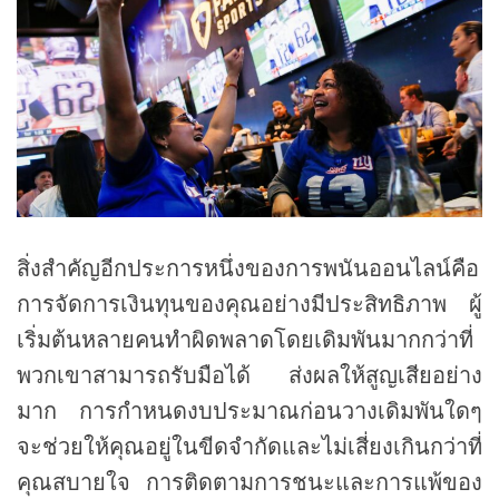
สิ่งสำคัญอีกประการหนึ่งของการพนันออนไลน์คือ
การจัดการเงินทุนของคุณอย่างมีประสิทธิภาพ ผู้
เริ่มต้นหลายคนทำผิดพลาดโดยเดิมพันมากกว่าที่
พวกเขาสามารถรับมือได้ ส่งผลให้สูญเสียอย่าง
มาก การกำหนดงบประมาณก่อนวางเดิมพันใดๆ
จะช่วยให้คุณอยู่ในขีดจำกัดและไม่เสี่ยงเกินกว่าที่
คุณสบายใจ การติดตามการชนะและการแพ้ของ