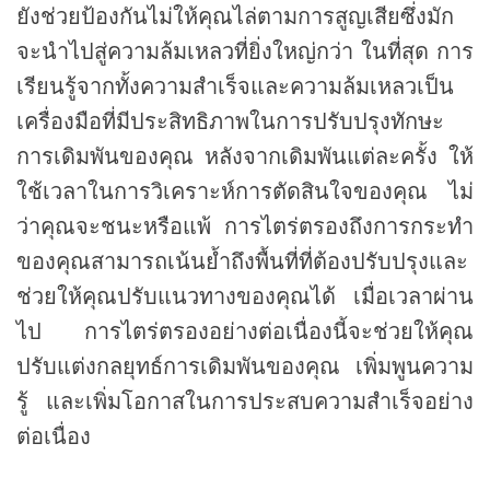
ยังช่วยป้องกันไม่ให้คุณไล่ตามการสูญเสียซึ่งมัก
จะนำไปสู่ความล้มเหลวที่ยิ่งใหญ่กว่า ในที่สุด การ
เรียนรู้จากทั้งความสำเร็จและความล้มเหลวเป็น
เครื่องมือที่มีประสิทธิภาพในการปรับปรุงทักษะ
การเดิมพันของคุณ หลังจากเดิมพันแต่ละครั้ง ให้
ใช้เวลาในการวิเคราะห์การตัดสินใจของคุณ ไม่
ว่าคุณจะชนะหรือแพ้ การไตร่ตรองถึงการกระทำ
ของคุณสามารถเน้นย้ำถึงพื้นที่ที่ต้องปรับปรุงและ
ช่วยให้คุณปรับแนวทางของคุณได้ เมื่อเวลาผ่าน
ไป การไตร่ตรองอย่างต่อเนื่องนี้จะช่วยให้คุณ
ปรับแต่งกลยุทธ์การเดิมพันของคุณ เพิ่มพูนความ
รู้ และเพิ่มโอกาสในการประสบความสำเร็จอย่าง
ต่อเนื่อง