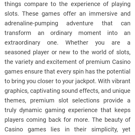
things compare to the experience of playing
t
t
h
e
slots. These games offer an immersive and
o
r
adrenaline-pumping adventure that can
transform an ordinary moment into an
extraordinary one. Whether you are a
seasoned player or new to the world of slots,
the variety and excitement of premium Casino
games ensure that every spin has the potential
to bring you closer to your jackpot. With vibrant
graphics, captivating sound effects, and unique
themes, premium slot selections provide a
truly dynamic gaming experience that keeps
players coming back for more. The beauty of
Casino games lies in their simplicity, yet