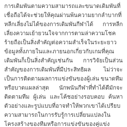
การเดิมพันตามความสามารถและขนาดเดิมพันที่
เชื่อถือได้จะช่วยให้คุณผ่านพ้นความยากลำบากที่
หลีกเลี่ยงไม่ได้ของการเดิมพันกีฬาได้ การหลีก
เลี่ยงความเย้ายวนใจจากการตามล่าความโชค
ร้ายถือเป็นสิ่งสำคัญต่อความสำเร็จในระยะยาว
ข้อมูลทั้งภายในและภายนอกเกี่ยวกับเกมที่คุณ
เดิมพันก็เป็นสิ่งสำคัญเช่นกัน การวิจัยเป็นส่วน
สำคัญของการเดิมพันที่มีประสิทธิผล ไม่ว่าจะ
เป็นการติดตามผลการแข่งขันของผู้เล่น ขนาดทีม
หรือบาดแผลล่าสุด นักพนันกีฬาที่ทำได้ดีมักจะ
ติดตามทีม ผู้เล่น และโค้ชอย่างรอบคอบ ค้นหา
ตัวอย่างและรูปแบบที่อาจทำให้พวกเขาได้เปรียบ
ความสามารถในการรับรู้การเปลี่ยนแปลงใน
โครงสร้างของทีมหรือการแข่งขันของคู่แข่ง