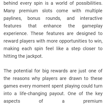
behind every spin is a world of possibilities.
Many premium slots come with multiple
paylines, bonus rounds, and interactive
features that enhance the gameplay
experience. These features are designed to
reward players with more opportunities to win,
making each spin feel like a step closer to
hitting the jackpot.
The potential for big rewards are just one of
the reasons why players are drawn to these
games every moment spent playing could turn
into a life-changing payout. One of the key
aspects of a premium