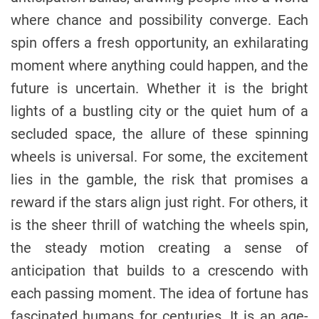
where chance and possibility converge. Each
spin offers a fresh opportunity, an exhilarating
moment where anything could happen, and the
future is uncertain. Whether it is the bright
lights of a bustling city or the quiet hum of a
secluded space, the allure of these spinning
wheels is universal. For some, the excitement
lies in the gamble, the risk that promises a
reward if the stars align just right. For others, it
is the sheer thrill of watching the wheels spin,
the steady motion creating a sense of
anticipation that builds to a crescendo with
each passing moment. The idea of fortune has
fascinated humans for centuries. It is an age-