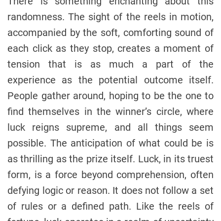
There is something enchanting about this
randomness. The sight of the reels in motion,
accompanied by the soft, comforting sound of
each click as they stop, creates a moment of
tension that is as much a part of the
experience as the potential outcome itself.
People gather around, hoping to be the one to
find themselves in the winner’s circle, where
luck reigns supreme, and all things seem
possible. The anticipation of what could be is
as thrilling as the prize itself. Luck, in its truest
form, is a force beyond comprehension, often
defying logic or reason. It does not follow a set
of rules or a defined path. Like the reels of