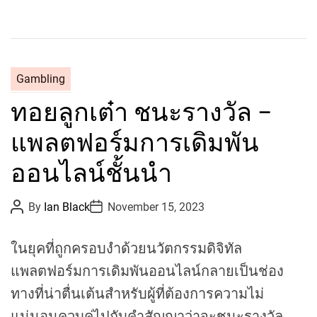
C
Gambling
a
ทอยลูกเต๋า ชนะรางวัล –
t
e
แพลตฟอร์มการเดิมพัน
g
o
ออนไลน์ชั้นนำ
r
i
P
P
By
Ian Black
November 15, 2023
o
o
e
s
s
s
t
t
ในยุคที่ถูกครอบงำด้วยนวัตกรรมดิจิทัล
A
D
u
a
แพลตฟอร์มการเดิมพันออนไลน์กลายเป็นช่อง
t
t
h
e
ทางที่น่าตื่นเต้นสำหรับผู้ที่ต้องการความไม่
o
r
แน่นอนควบคู่ไปกับคำสัญญาว่าจะชนะรางวัล