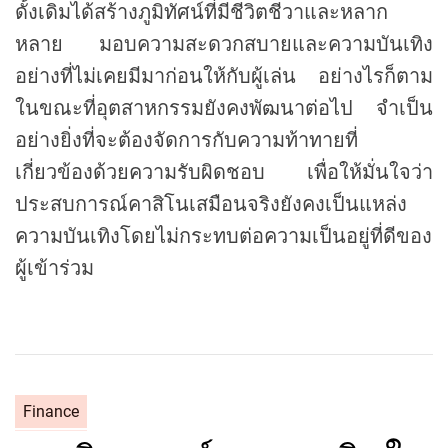
ดั้งเดิมได้สร้างภูมิทัศน์ที่มีชีวิตชีวาและหลาก
หลาย มอบความสะดวกสบายและความบันเทิง
อย่างที่ไม่เคยมีมาก่อนให้กับผู้เล่น อย่างไรก็ตาม
ในขณะที่อุตสาหกรรมยังคงพัฒนาต่อไป จำเป็น
อย่างยิ่งที่จะต้องจัดการกับความท้าทายที่
เกี่ยวข้องด้วยความรับผิดชอบ เพื่อให้มั่นใจว่า
ประสบการณ์คาสิโนเสมือนจริงยังคงเป็นแหล่ง
ความบันเทิงโดยไม่กระทบต่อความเป็นอยู่ที่ดีของ
ผู้เข้าร่วม
C
Finance
a