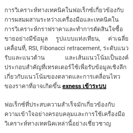
การวิเคราะห์ทางเทคนิคในฟอเร็กซ์เกี่ยวข้องกับ
การผสมผสานระหว่างเครื่องมือและเทคนิคใน
การวิเคราะห์กราฟราคาและทำการตัดสินใจซื้อ
ขายอย่างมีข้อมูล รูปแบบแท่งเทียน, ค่าเฉลี่ย
เคลื่อนที่, RSI, Fibonacci retracement, ระดับแนว
รับและแนวต้าน และเส้นแนวโน้มเป็นองค์
ประกอบสำคัญที่เทรดเดอร์ใช้เพื่อรับข้อมูลเชิงลึก
เกี่ยวกับแนวโน้มของตลาดและการเคลื่อนไหว
ของราคาที่อาจเกิดขึ้น
exness เข้าระบบ
ฟอเร็กซ์ที่ประสบความสำเร็จมักเกี่ยวข้องกับ
ความเข้าใจอย่างครอบคลุมและการใช้เครื่องมือ
วิเคราะห์ทางเทคนิคเหล่านี้อย่างเชี่ยวชาญ