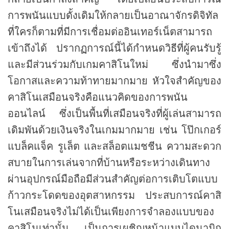
r
การพนันแบบดั้งเดิมให้กลายเป็นอาณาจักรดิจิทัล
ที่ใครก็ตามที่มีการเชื่อมต่ออินเทอร์เน็ตสามารถ
เข้าถึงได้ ปรากฏการณ์นี้ได้กำหนดวิธีที่ผู้คนรับรู้
และมีส่วนร่วมกับเกมคาสิโนใหม่ ซึ่งนำมาซึ่ง
โอกาสและความท้าทายมากมาย หัวใจสำคัญของ
คาสิโนเสมือนจริงคือแนวคิดของการพนัน
ออนไลน์ ซึ่งเป็นพื้นที่เสมือนจริงที่ผู้เล่นสามารถ
เดิมพันด้วยเงินจริงในเกมมากมาย เช่น โป๊กเกอร์
แบล็คแจ็ค รูเล็ต และสล็อตแมชชีน ความสะดวก
สบายในการเล่นจากที่บ้านหรือระหว่างเดินทาง
ผ่านอุปกรณ์มือถือมีส่วนสำคัญต่อการเติบโตแบบ
ก้าวกระโดดของอุตสาหกรรม ประสบการณ์คาสิ
โนเสมือนจริงไม่ได้เป็นเพียงการจำลองแบบของ
คาสิโนเท่านั้น เป็นการเผชิญหน้าแบบไดนามิก