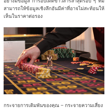
อย่างมีข้อมูล การอัปเดตข่าวสารล่าสุดรอบ ๆ ทีม
สามารถให้ข้อมูลเชิงลึกอันมีค่าที่อาจไม่สะท้อนให้
เห็นในราคาต่อรอง
กระจายการเดิมพันของคุณ – กระจายความเสี่ยง