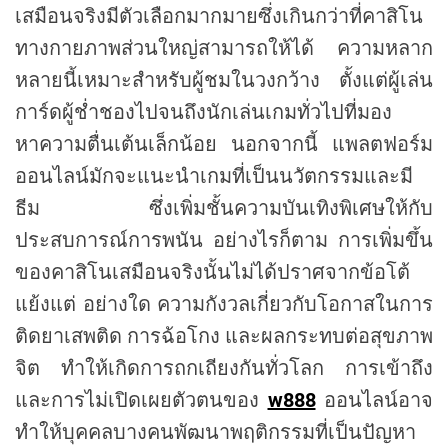
เสมือนจริงมีตัวเลือกมากมายซึ่งเกินกว่าที่คาสิโน
ทางกายภาพส่วนใหญ่สามารถให้ได้ ความหลาก
หลายนี้เหมาะสำหรับผู้ชมในวงกว้าง ตั้งแต่ผู้เล่น
การ์ดผู้ช่ำชองไปจนถึงนักเล่นเกมทั่วไปที่มอง
หาความตื่นเต้นเล็กน้อย นอกจากนี้ แพลตฟอร์ม
ออนไลน์มักจะแนะนำเกมที่เป็นนวัตกรรมและมี
ธีม ซึ่งเพิ่มชั้นความบันเทิงพิเศษให้กับ
ประสบการณ์การพนัน อย่างไรก็ตาม การเพิ่มขึ้น
ของคาสิโนเสมือนจริงนั้นไม่ได้ปราศจากข้อโต้
แย้งแต่ อย่างใด ความกังวลเกี่ยวกับโอกาสในการ
ติดยาเสพติด การฉ้อโกง และผลกระทบต่อสุขภาพ
จิต ทำให้เกิดการถกเถียงกันทั่วโลก การเข้าถึง
และการไม่เปิดเผยตัวตนของ
w888
ออนไลน์อาจ
ทำให้บุคคลบางคนพัฒนาพฤติกรรมที่เป็นปัญหา