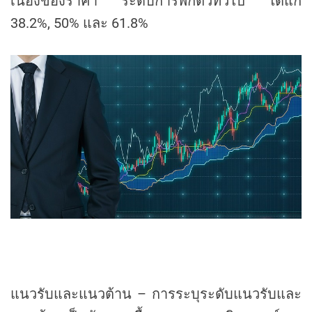
เนื่องของราคา ระดับการพักตัวทั่วไป ได้แก่
38.2%, 50% และ 61.8%
แนวรับและแนวต้าน – การระบุระดับแนวรับและ