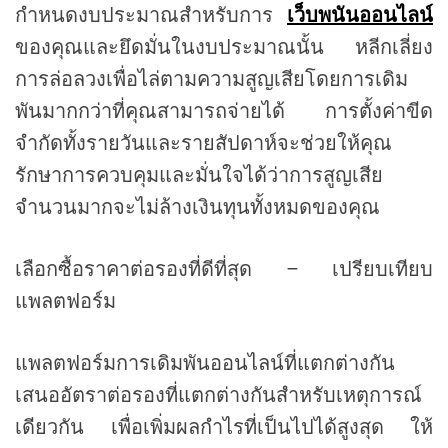
กำหนดงบประมาณสำหรับการ
เว็บพนันออนไลน์
ของคุณและยึดมั่นในงบประมาณนั้น หลีกเลี่ยง
การล่อลวงเพื่อไล่ตามความสูญเสียโดยการเดิม
พันมากกว่าที่คุณสามารถจ่ายได้ การตั้งค่าขีด
จำกัดทั้งรายวันและรายสัปดาห์จะช่วยให้คุณ
รักษาการควบคุมและมั่นใจได้ว่าการสูญเสีย
จำนวนมากจะไม่ล้างเงินทุนทั้งหมดของคุณ
เลือกซื้อราคาต่อรองที่ดีที่สุด – เปรียบเทียบ
แพลตฟอร์ม
แพลตฟอร์มการเดิมพันออนไลน์ที่แตกต่างกัน
เสนออัตราต่อรองที่แตกต่างกันสำหรับเหตุการณ์
เดียวกัน เพื่อเพิ่มผลกำไรที่เป็นไปได้สูงสุด ให้