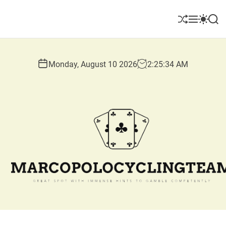
S
k
S
M
S
S
i
h
e
w
e
u
n
i
a
p
ff
u
t
r
t
l
c
c
Monday, August 10 2026
2
:
25
:
35
AM
o
e
h
h
c
c
o
o
l
n
o
t
r
e
m
o
n
d
t
e
M
a