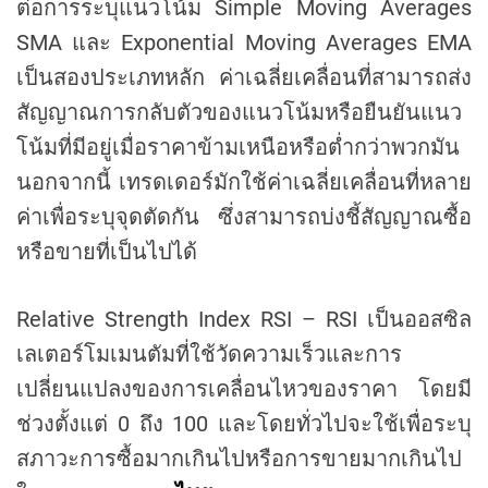
ต่อการระบุแนวโน้ม Simple Moving Averages
SMA และ Exponential Moving Averages EMA
เป็นสองประเภทหลัก ค่าเฉลี่ยเคลื่อนที่สามารถส่ง
สัญญาณการกลับตัวของแนวโน้มหรือยืนยันแนว
โน้มที่มีอยู่เมื่อราคาข้ามเหนือหรือต่ำกว่าพวกมัน
นอกจากนี้ เทรดเดอร์มักใช้ค่าเฉลี่ยเคลื่อนที่หลาย
ค่าเพื่อระบุจุดตัดกัน ซึ่งสามารถบ่งชี้สัญญาณซื้อ
หรือขายที่เป็นไปได้
Relative Strength Index RSI – RSI เป็นออสซิล
เลเตอร์โมเมนตัมที่ใช้วัดความเร็วและการ
เปลี่ยนแปลงของการเคลื่อนไหวของราคา โดยมี
ช่วงตั้งแต่ 0 ถึง 100 และโดยทั่วไปจะใช้เพื่อระบุ
สภาวะการซื้อมากเกินไปหรือการขายมากเกินไป