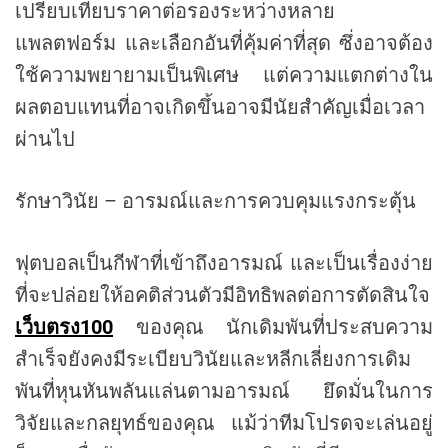
เปรียบเทียบราคาต่อรองระหว่างหลาย
แพลตฟอร์ม และเลือกอันที่คุ้มค่าที่สุด ซึ่งอาจต้อง
ใช้ความพยายามเป็นพิเศษ แต่ความแตกต่างใน
ผลตอบแทนที่อาจเกิดขึ้นอาจมีนัยสำคัญเมื่อเวลา
ผ่านไป
รักษาวินัย – อารมณ์และการควบคุมแรงกระตุ้น
ฟุตบอลเป็นกีฬาที่เข้าถึงอารมณ์ และเป็นเรื่องง่าย
ที่จะปล่อยให้อคติส่วนตัวมีอิทธิพลต่อการตัดสินใจ
เว็บตรง100
ของคุณ นักเดิมพันที่ประสบความ
สำเร็จยังคงมีระเบียบวินัยและหลีกเลี่ยงการเดิม
พันที่หุนหันพลันแล่นตามอารมณ์ ยึดมั่นในการ
วิจัยและกลยุทธ์ของคุณ แม้ว่าทีมโปรดจะเล่นอยู่