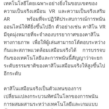
เทคโนโลยีโดยเฉพาะอย่างยิ่งในขอบเขตของ
ความเป็นจริงเสมือน VR และความเป็นจริงเสริม
AR พร้อมที่จะปฏิวัติประสบการณ์การพนัน
ออนไลน์ให้ดียิ่งขึ้นไปอีก ตัวอย่างเช่น คาสิโน VR
มีจุดมุ่งหมายที่จะจำลองบรรยากาศของคาสิโน
ทางกายภาพ เพื่อให้ผู้เล่นสามารถโต้ตอบระหว่าง
กันและสภาพแวดล้อมเสมือนจริงได้ การบรรจบ
กันของเทคโนโลยีและการพนันนี้สัญญาว่าจะยก
ระดับธรรมชาติของคาสิโนเสมือนจริงให้สูงขึ้นไป
อีกระดับ
คาสิโนเสมือนจริงเป็นตัวแทนของการ
เปลี่ยนแปลงกระบวนทัศน์ในโลกของการพนัน
การผสมผสานระหว่างเทคโนโลยีและเกมแบบ