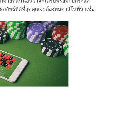
กมายที่แน่นอนว่าจะได้รับพร้อมกับกระแส
้ผลลัพธ์ที่ดีที่สุดคุณจะต้องพบคาสิโนที่น่าเชื่อ