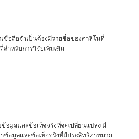
ื่อถือจำเป็นต้องมีรายชื่อของคาสิโนที่
ที่สำหรับการวิจัยเพิ่มเติม
รับข้อมูลและข้อเท็จจริงที่จะเปลี่ยนแปลง มี
าข้อมูลและข้อเท็จจริงที่มีประสิทธิภาพมาก