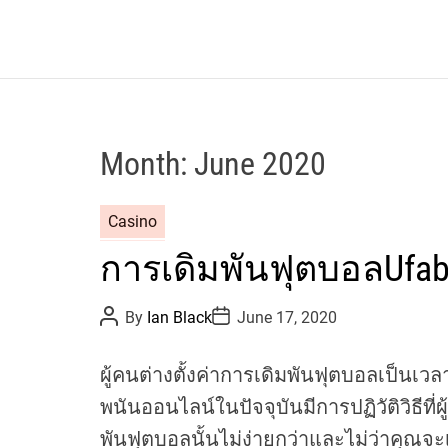
a
r
c
o
P
o
Month:
June 2020
l
o
C
C
Casino
y
a
c
การเดิมพันฟุตบอลUfab
t
l
e
i
P
P
g
By
Ian Black
June 17, 2020
o
o
n
o
s
s
g
t
t
r
ผู้คนต่างตั้งค่าการเดิมพันฟุตบอลเป็น
A
D
T
i
u
a
พนันออนไลน์ในปัจจุบันมีการปฏิวัติวิธีที
e
t
t
e
h
e
a
พันฟุตบอลนั้นไม่ง่ายกว่าและไม่ว่าคุณจ
o
s