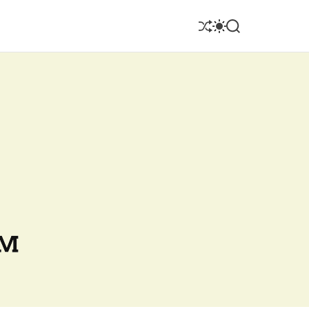
S
S
S
h
w
e
u
i
a
ff
t
r
l
c
c
e
h
h
c
o
l
o
r
m
o
d
e