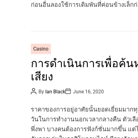
ก่อนอื่นลองใช้การเดิมพันที่ค่อนข้างเล็
C
Casino
a
การดำเนินการเพื่อค้นห
t
e
เสียง
g
o
P
P
By
Ian Black
June 16, 2020
r
o
o
s
s
i
t
t
ราคาของการอยู่อาศัยนั้นยอดเยี่ยมมากทุกว
e
A
D
u
a
s
วันในการทำงานนอกเวลากลางคืน ตัวเลื
t
t
h
e
พึ่งพา บางคนต้องการฟังก์ชั่นมากขึ้น แต่ไม่
o
r