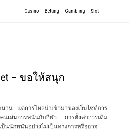
Casino
Betting
Gambling
Slot
et – ขอให้สนุก
เวลานาน แต่การไหลบ่าเข้ามาของเว็บไซต์การ
่ผู้คนเล่นการพนันกับกีฬา การตั้งค่าการเดิม
ะเป็นนักพนันอย่างไม่เป็นทางการหรืออาจ