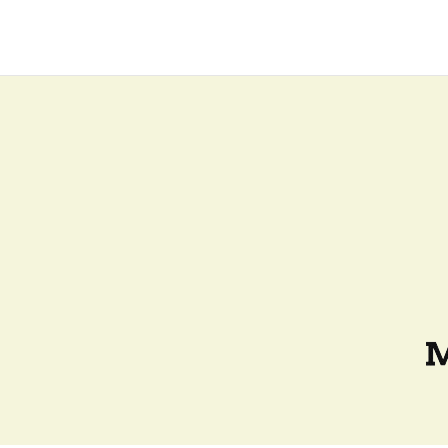
S
k
i
p
t
o
c
o
n
t
e
n
t
M