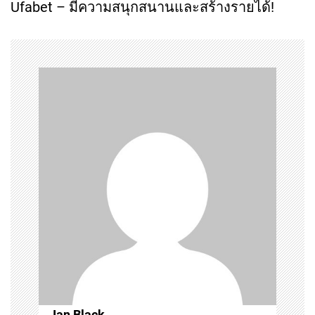
Ufabet – มีความสนุกสนานและสร้างรายได้!
t
n
a
v
i
g
a
t
i
Ian Black