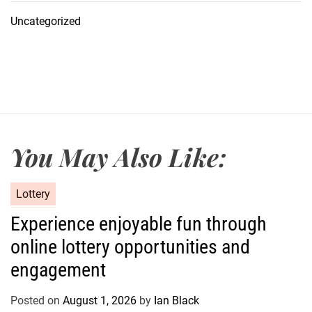
Uncategorized
You May Also Like:
C
Lottery
a
Experience enjoyable fun through
t
online lottery opportunities and
e
g
engagement
o
r
Posted on
August 1, 2026
by
Ian Black