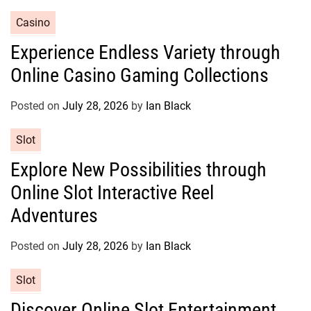
i
e
C
Casino
s
a
Experience Endless Variety through
t
Online Casino Gaming Collections
e
g
o
Posted on
July 28, 2026
by
Ian Black
r
C
Slot
i
a
e
Explore New Possibilities through
t
s
Online Slot Interactive Reel
e
g
Adventures
o
r
Posted on
July 28, 2026
by
Ian Black
i
e
C
Slot
s
a
Discover Online Slot Entertainment