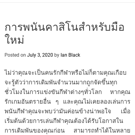
r
c
o
P
การพนันคาสิโนสำหรับมือ
o
ใหม่
l
o
C
Posted on
July 3, 2020
by
Ian Black
y
c
ไม่ว่าคุณจะเป็นคนรักกีฬาหรือไม่ก็ตามคุณเกือบ
l
จะรู้ตัวว่าการเดิมพันจำนวนมากถูกจัดขึ้นทุก
i
n
ชั่วโมงในการแข่งขันกีฬาต่างๆทั่วโลก หากคุณ
g
รักเกมอันตรายอื่น ๆ และคุณไม่เคยลองเล่นการ
T
พนันกีฬาคุณจะพบว่ามันค่อนข้างน่าพอใจ เมื่อ
e
เริ่มต้นด้วยการเล่นกีฬาคุณต้องได้รับโอกาสใน
a
m
การเดิมพันของคุณก่อน สามารถทำได้ในหลาย