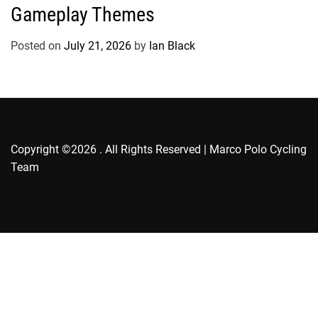
g
Gameplay Themes
o
r
Posted on
July 21, 2026
by
Ian Black
i
e
s
Copyright ©2026 . All Rights Reserved | Marco Polo Cycling
Team