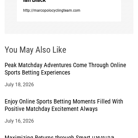
o
http://marcopolocyclingteam.com
n
You May Also Like
Peak Matchday Adventures Come Through Online
Sports Betting Experiences
July 18, 2026
Enjoy Online Sports Betting Moments Filled With
Positive Matchday Excitement Always
July 16, 2026
Maximizing Returns through Smart แทงบอล