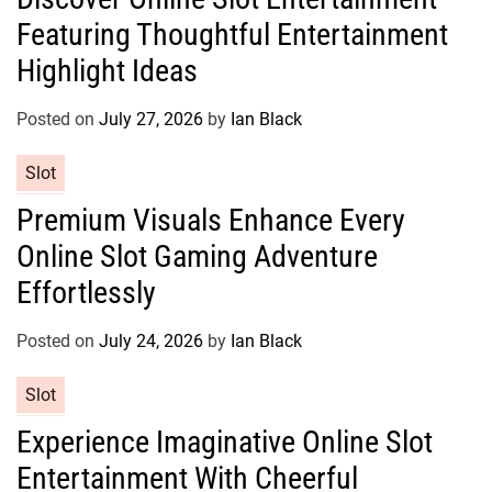
t
Featuring Thoughtful Entertainment
e
g
Highlight Ideas
o
r
Posted on
July 27, 2026
by
Ian Black
i
e
C
Slot
s
a
Premium Visuals Enhance Every
t
Online Slot Gaming Adventure
e
g
Effortlessly
o
r
Posted on
July 24, 2026
by
Ian Black
i
e
C
Slot
s
a
Experience Imaginative Online Slot
t
Entertainment With Cheerful
e