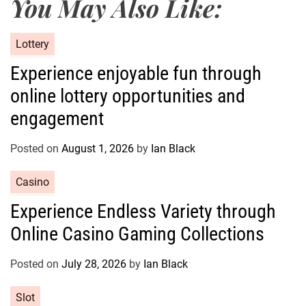
You May Also Like:
C
Lottery
a
Experience enjoyable fun through
t
online lottery opportunities and
e
g
engagement
o
r
Posted on
August 1, 2026
by
Ian Black
i
e
C
Casino
s
a
Experience Endless Variety through
t
Online Casino Gaming Collections
e
g
o
Posted on
July 28, 2026
by
Ian Black
r
C
Slot
i