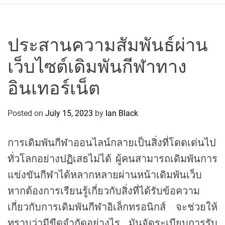
r
c
o
P
ประสานความสัมพันธ์ผ่าน
o
เว็บไซต์เดิมพันกีฬาทาง
l
o
อินเทอร์เน็ต
C
y
Posted on
July 15, 2023
by
Ian Black
c
l
i
การเดิมพันกีฬาออนไลน์กลายเป็นสิ่งที่โดดเด่นไป
n
ทั่วโลกอย่างปฏิเสธไม่ได้ ผู้คนสามารถเดิมพันการ
g
แข่งขันกีฬาได้หลากหลายผ่านหน้าเดิมพันเว็บ
T
e
หากต้องการเรียนรู้เกี่ยวกับสิ่งที่ได้รับข้อความ
a
เกี่ยวกับการเดิมพันกีฬาอิเล็กทรอนิกส์ จะช่วยให้
m
ทราบว่ามีขีดจำกัดอย่างไร มันจัดระเบียบการรับ