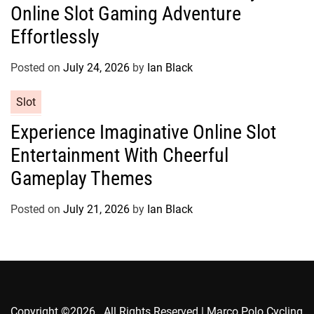
Online Slot Gaming Adventure
e
g
Effortlessly
o
r
Posted on
July 24, 2026
by
Ian Black
i
e
C
Slot
s
a
Experience Imaginative Online Slot
t
Entertainment With Cheerful
e
g
Gameplay Themes
o
r
Posted on
July 21, 2026
by
Ian Black
i
e
s
Copyright ©2026 . All Rights Reserved | Marco Polo Cycling