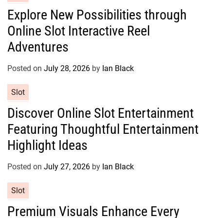
a
e
Explore New Possibilities through
t
s
Online Slot Interactive Reel
e
g
Adventures
o
r
Posted on
July 28, 2026
by
Ian Black
i
e
C
Slot
s
a
Discover Online Slot Entertainment
t
Featuring Thoughtful Entertainment
e
g
Highlight Ideas
o
r
Posted on
July 27, 2026
by
Ian Black
i
e
C
Slot
s
a
Premium Visuals Enhance Every
t