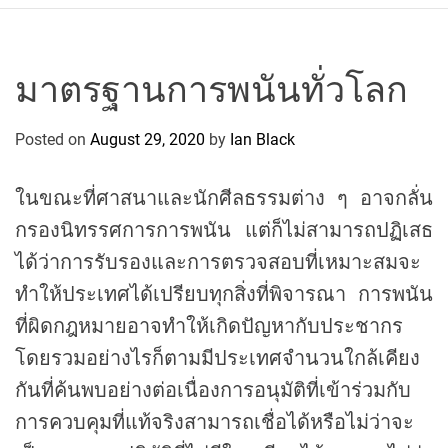
r
c
o
P
มาตรฐานการพนันทั่วโลก
o
l
Posted on
August 29, 2020
by
Ian Black
o
C
ในขณะที่ศาสนาและนักศีลธรรมต่าง ๆ อาจกลั่น
y
c
กรองนิทรรศการการพนัน แต่ก็ไม่สามารถปฏิเสธ
l
ได้ว่าการรับรองและการตรวจสอบที่เหมาะสมจะ
i
ทำให้ประเทศได้เปรียบทุกสิ่งที่พิจารณา การพนัน
n
ที่ผิดกฎหมายอาจทำให้เกิดปัญหากับประชากร
g
T
โดยรวมอย่างไรก็ตามมีประเทศจำนวนใกล้เคียง
e
กันที่ค้นพบอย่างต่อเนื่องการอนุมัติที่เข้าร่วมกับ
a
การควบคุมที่แท้จริงสามารถเชื่อได้หรือไม่ว่าจะ
m