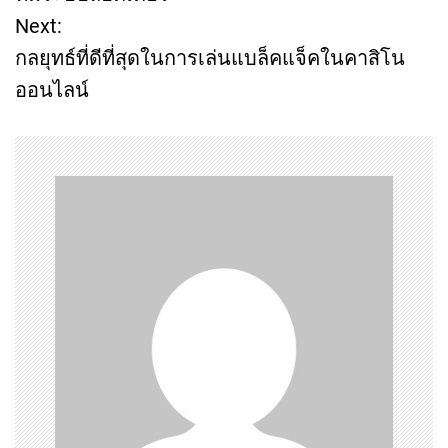
Next:
s
กลยุทธ์ที่ดีที่สุดในการเล่นแบล็คแจ็คในคาสิโน
t
ออนไลน์
n
a
v
i
g
a
t