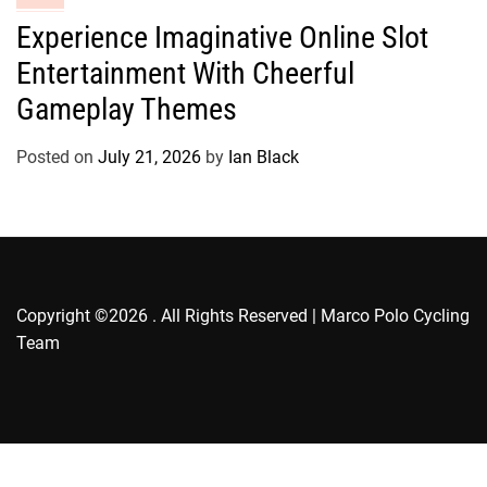
s
a
Experience Imaginative Online Slot
t
Entertainment With Cheerful
e
g
Gameplay Themes
o
r
Posted on
July 21, 2026
by
Ian Black
i
e
s
Copyright ©2026 . All Rights Reserved | Marco Polo Cycling
Team