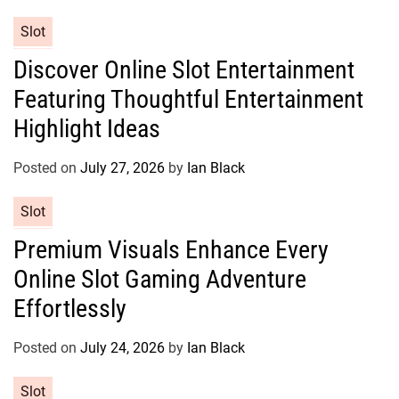
i
e
C
Slot
s
a
Discover Online Slot Entertainment
t
Featuring Thoughtful Entertainment
e
g
Highlight Ideas
o
r
Posted on
July 27, 2026
by
Ian Black
i
e
C
Slot
s
a
Premium Visuals Enhance Every
t
Online Slot Gaming Adventure
e
g
Effortlessly
o
r
Posted on
July 24, 2026
by
Ian Black
i
e
C
Slot