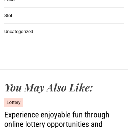
Slot
Uncategorized
You May Also Like:
C
Lottery
a
Experience enjoyable fun through
t
online lottery opportunities and
e