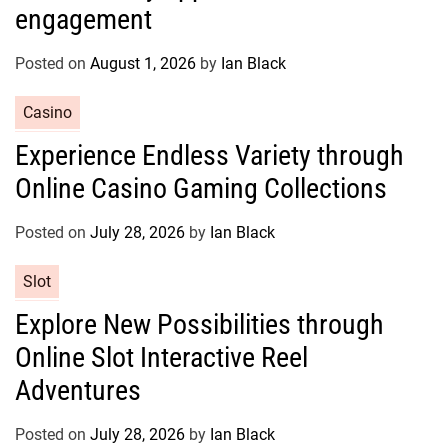
g
engagement
o
r
Posted on
August 1, 2026
by
Ian Black
i
e
C
Casino
s
a
Experience Endless Variety through
t
Online Casino Gaming Collections
e
g
o
Posted on
July 28, 2026
by
Ian Black
r
C
Slot
i
a
e
Explore New Possibilities through
t
s
Online Slot Interactive Reel
e
g
Adventures
o
r
Posted on
July 28, 2026
by
Ian Black