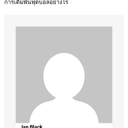
การเดิมพันฟุตบอลอย่างไร
n
a
v
i
g
a
t
i
o
Ian Black