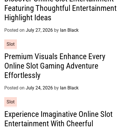
Featuring Thoughtful Entertainment
e
g
Highlight Ideas
o
r
Posted on
July 27, 2026
by
Ian Black
i
e
C
Slot
s
a
Premium Visuals Enhance Every
t
Online Slot Gaming Adventure
e
g
Effortlessly
o
r
Posted on
July 24, 2026
by
Ian Black
i
e
C
Slot
s
a
Experience Imaginative Online Slot
t
Entertainment With Cheerful
e