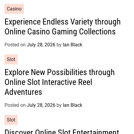
e
C
Casino
s
a
Experience Endless Variety through
t
Online Casino Gaming Collections
e
g
o
Posted on
July 28, 2026
by
Ian Black
r
C
Slot
i
a
e
Explore New Possibilities through
t
s
Online Slot Interactive Reel
e
g
Adventures
o
r
Posted on
July 28, 2026
by
Ian Black
i
e
C
Slot
s
a
Discover Online Slot Entertainment
t