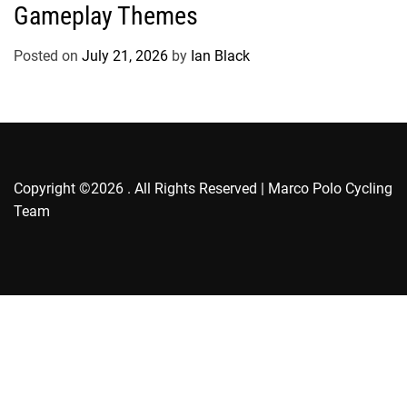
g
Gameplay Themes
o
r
Posted on
July 21, 2026
by
Ian Black
i
e
s
Copyright ©2026 . All Rights Reserved | Marco Polo Cycling
Team