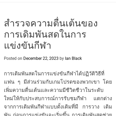
r
c
o
P
สำรวจความตื่นเต้นของ
o
การเดิมพันสดในการ
l
o
แข่งขันกีฬา
C
y
Posted on
December 22, 2023
by
Ian Black
c
l
i
การเดิมพันสดในการแข่งขันกีฬาได้ปฏิวัติวิธีที่
n
แฟน ๆ มีส่วนร่วมกับเกมโปรดของพวกเขา โดย
g
เพิ่มความตื่นเต้นและความมีชีวิตชีวาในระดับ
T
e
ใหม่ให้กับประสบการณ์การรับชมกีฬา แตกต่าง
a
จากการเดิมพันกีฬาแบบดั้งเดิมที่มี การวาง เดิม
m
พัน ก่อนการแข่งขันจะเริ่มขึ้น การเดิมพันสดช่วย