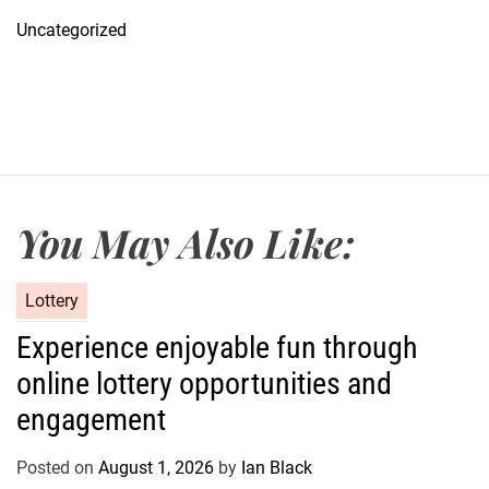
Uncategorized
You May Also Like:
C
Lottery
a
Experience enjoyable fun through
t
online lottery opportunities and
e
g
engagement
o
r
Posted on
August 1, 2026
by
Ian Black
i