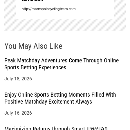
n
http://marcopolocyclingteam.com
You May Also Like
Peak Matchday Adventures Come Through Online
Sports Betting Experiences
July 18, 2026
Enjoy Online Sports Betting Moments Filled With
Positive Matchday Excitement Always
July 16, 2026
Maximizing Returns through Smart แทงบอล