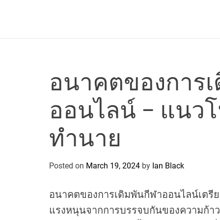
a
r
c
o
P
o
อนาคตของการเด
l
o
ออนไลน์ – แนว
C
y
c
ทำนาย
l
i
n
Posted on
March 19, 2024
by
Ian Black
g
T
อนาคตของการเดิมพันกีฬาออนไลน์เตรีย
e
แรงหนุนจากการบรรจบกันของความก้าว
a