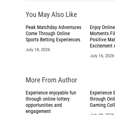
i
You May Also Like
g
a
Peak Matchday Adventures
Enjoy Online
Come Through Online
Moments Fil
t
Sports Betting Experiences
Positive Ma
Excitement 
July 18, 2026
i
July 16, 2026
o
n
More From Author
Experience enjoyable fun
Experience 
through online lottery
through Onl
opportunities and
Gaming Coll
engagement