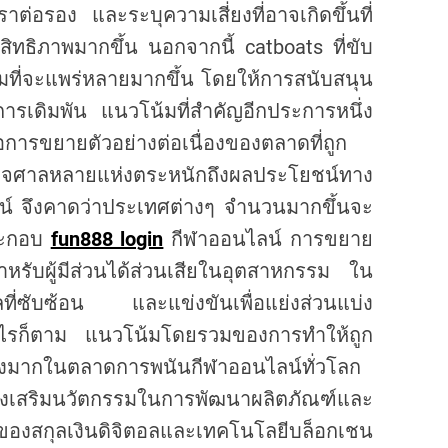
อรอง และระบุความเสี่ยงที่อาจเกิดขึ้นที่
สิทธิภาพมากขึ้น นอกจากนี้ catboats ที่ขับ
น้มที่จะแพร่หลายมากขึ้น โดยให้การสนับสนุน
ารเดิมพัน แนวโน้มที่สำคัญอีกประการหนึ่ง
ารขยายตัวอย่างต่อเนื่องของตลาดที่ถูก
ศาลหลายแห่งตระหนักถึงผลประโยชน์ทาง
์ จึงคาดว่าประเทศต่างๆ จำนวนมากขึ้นจะ
ระกอบ
fun888 login
กีฬาออนไลน์ การขยาย
หรับผู้มีส่วนได้ส่วนเสียในอุตสาหกรรม ใน
ี่ซับซ้อน และแข่งขันเพื่อแย่งส่วนแบ่ง
างไรก็ตาม แนวโน้มโดยรวมของการทำให้ถูก
างมากในตลาดการพนันกีฬาออนไลน์ทั่วโลก
ริมนวัตกรรมในการพัฒนาผลิตภัณฑ์และ
้นของสกุลเงินดิจิตอลและเทคโนโลยีบล็อกเชน