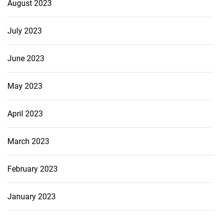
August 2023
July 2023
June 2023
May 2023
April 2023
March 2023
February 2023
January 2023