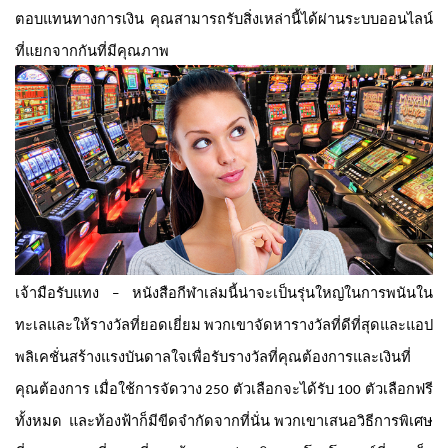
ตอบแทนทางการเงิน
คุณสามารถรับสิ่งเหล่านี้ได้ผ่านระบบออนไลน์
ที่แยกจากกันที่มีคุณภาพ
เจ้ามือรับแทง
หนังสือกีฬาเล่มนี้น่าจะเป็นรุ่นใหญ่ในการพนันใน
–
ทะเลและให้รางวัลที่ยอดเยี่ยม
พวกเขาจัดหารางวัลที่ดีที่สุดและแอป
พลิเคชั่นสร้างแรงบันดาลใจเพื่อรับรางวัลที่คุณต้องการและเงินที่
คุณต้องการ
เมื่อใช้การจัดวาง
ตัวเลือกจะได้รับ
ตัวเลือกฟรี
250
100
ทั้งหมด
และท้องฟ้าก็มีขีดจำกัดจากที่นั่น
พวกเขาเสนอวิธีการพิเศษ