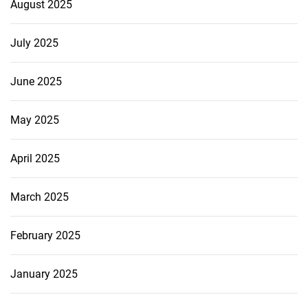
August 2025
July 2025
June 2025
May 2025
April 2025
March 2025
February 2025
January 2025