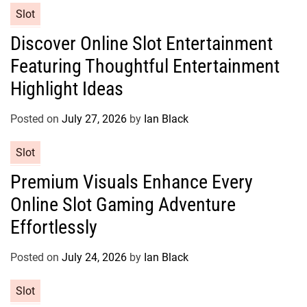
e
C
Slot
s
a
Discover Online Slot Entertainment
t
Featuring Thoughtful Entertainment
e
g
Highlight Ideas
o
r
Posted on
July 27, 2026
by
Ian Black
i
e
C
Slot
s
a
Premium Visuals Enhance Every
t
Online Slot Gaming Adventure
e
g
Effortlessly
o
r
Posted on
July 24, 2026
by
Ian Black
i
e
C
Slot
s
a