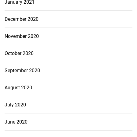
January 2021
December 2020
November 2020
October 2020
September 2020
August 2020
July 2020
June 2020