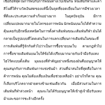
เชื่อถือที่สุดในการพบกับการพนันทางเว็บเช่นกัน
หนังสือกีฬาและคา
สิโนที่ให้รางวัลเงินสดของแท้นี้เป็นจุดที่ยอดเยี่ยมในการมีช่วงเวลา
ที่ดีและประสบความสำเร็จอย่างมาก
ในยุคปัจจุบัน
มีการ
เปลี่ยนแปลงมากมายในโลกของการพนัน
นักพนันบนเว็บได้ทำความ
คุ้นเคยกับอีกหนึ่งเทคนิคในการตั้งค่าเดิมพันขณะเดิมพันกีฬา
มันได้
กลายเป็นรูปแบบที่โดดเด่นในการแลกเปลี่ยนการเดิมพันในขณะที่
การเดิมพันที่รู้จักกันทั่วไปว่าเป็นการซื้อขายบนเว็บ
ตามกฎทั่วไป
การซื้อขายเดิมพันบนเว็บให้ข้อได้เปรียบมากมายกับเจ้ามือรับแทง
ไฮโร้ดแบบดั้งเดิม
มุมมองที่สำคัญอย่างหนึ่งของมันคืออนุญาตให้
คุณสนุกกับการเดิมพันการแข่งขันม้า
ส่วนที่น่าสนใจที่สุดคือในการ
ค้าการพนัน
คุณไม่ต้องเสี่ยงเงินเพื่อช่วยเหลือม้า
อย่างไรก็ตาม
คุณ
ก็เลือกบริโภคจากฝ่ายตรงข้ามเช่นเดียวกัน
เมื่อมีส่วนร่วมในการ
เดิมพันกีฬาล่วงหน้า
คุณจะไม่ได้รับอนุญาตให้เข้าสู่เจ้ามือรับแทง
ม้าและขอการชะล้างอีกครั้ง