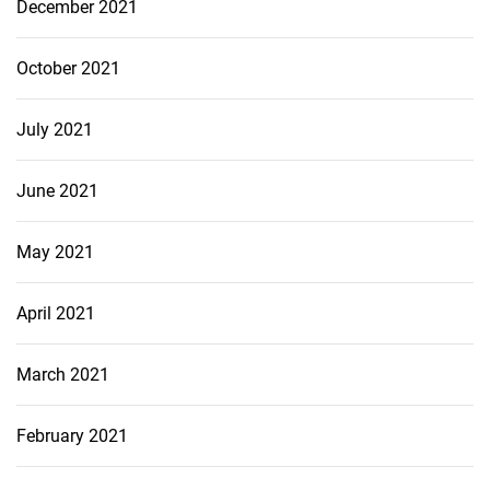
December 2021
October 2021
July 2021
June 2021
May 2021
April 2021
March 2021
February 2021