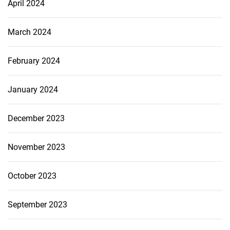
April 2024
March 2024
February 2024
January 2024
December 2023
November 2023
October 2023
September 2023