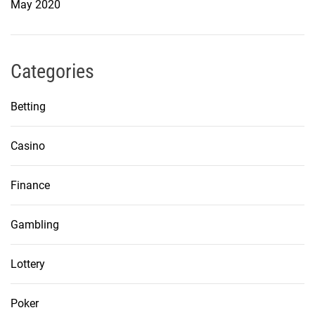
May 2020
Categories
Betting
Casino
Finance
Gambling
Lottery
Poker