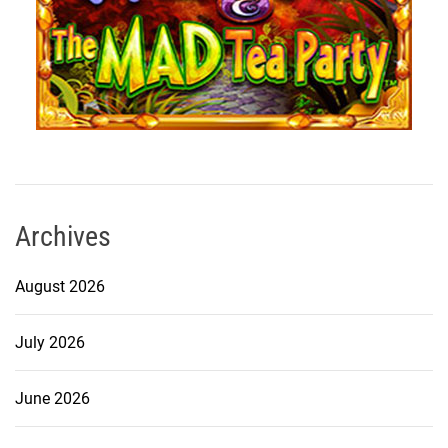
Archives
August 2026
July 2026
June 2026