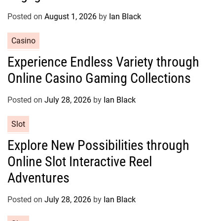
o
r
Posted on
August 1, 2026
by
Ian Black
i
e
C
Casino
s
a
Experience Endless Variety through
t
Online Casino Gaming Collections
e
g
o
Posted on
July 28, 2026
by
Ian Black
r
C
Slot
i
a
e
Explore New Possibilities through
t
s
Online Slot Interactive Reel
e
g
Adventures
o
r
Posted on
July 28, 2026
by
Ian Black
i
e