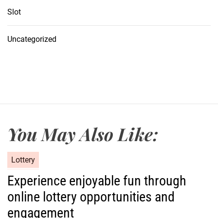
Slot
Uncategorized
You May Also Like:
C
Lottery
a
Experience enjoyable fun through
t
online lottery opportunities and
e
g
engagement