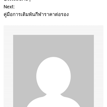
Next:
s
คู่มือการเดิมพันกีฬาราคาต่อรอง
t
n
a
v
i
g
a
t