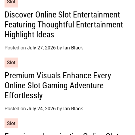
C
Slot
s
a
Discover Online Slot Entertainment
t
Featuring Thoughtful Entertainment
e
g
Highlight Ideas
o
r
Posted on
July 27, 2026
by
Ian Black
i
e
C
Slot
s
a
Premium Visuals Enhance Every
t
Online Slot Gaming Adventure
e
g
Effortlessly
o
r
Posted on
July 24, 2026
by
Ian Black
i
e
C
Slot
s
a