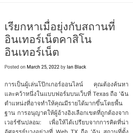
r
c
o
P
เรียกหาเมื่อยุ่งกับสถานที่
o
อินเทอร์เน็ตคาสิโน
l
o
อินเทอร์เน็ต
C
y
Posted on
March 25, 2022
by
Ian Black
c
l
i
การเป็นผู้เล่นโป๊กเกอร์ออนไลน์ คุณต้องค้นหา
n
และคว้าหนึ่งในแบบฟอร์มบนเว็บที่ Texas ถือ ‘ฉัน
g
ตำแหน่งที่อาจทำให้คุณมีรายได้มากขึ้นโดยพื้น
T
e
ฐาน การอนุญาตให้ผู้อ้างอิงเลือกเขตที่ถูกต้องจาก
a
เวอร์ชันปลอม: เพื่อให้ได้เปรียบจากการคิดที่น่า
m
อัศจรรย์บางอย่างที่ Web TX ถือ ‘ฉัน สถานที่ตั้ง