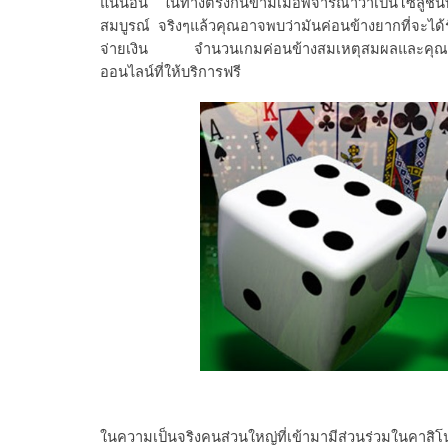
แน่นอน
ในทางตรงกันข้ามเมื่อพิจารณาว่าเป็นโซลูชันที่
m
สมบูรณ์
จริงๆแล้วคุณอาจพบว่ามันค่อนข้างยากที่จะได้ร
จ่ายเงิน
จำนวนเกมค่อนข้างสมเหตุสมผลและคุณจะได
ออนไลน์ที่ให้บริการฟรี
ในความเป็นจริงคนส่วนใหญ่ที่เข้ามามีส่วนร่วมในคาสิ