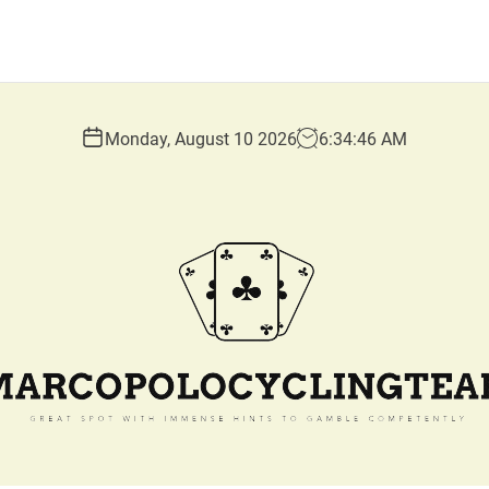
Monday, August 10 2026
6
:
34
:
47
AM