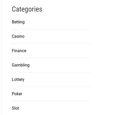
Categories
Betting
Casino
Finance
Gambling
Lottery
Poker
Slot