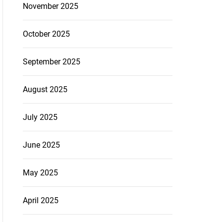
November 2025
October 2025
September 2025
August 2025
July 2025
June 2025
May 2025
April 2025