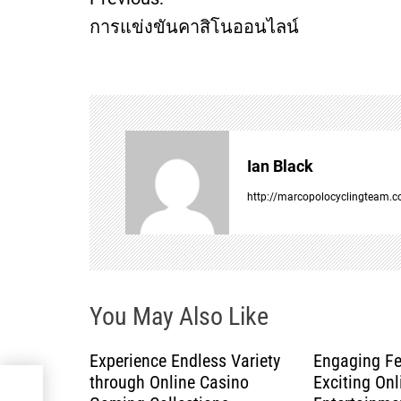
P
การแข่งขันคาสิโนออนไลน์
o
s
t
Ian Black
n
http://marcopolocyclingteam.
a
v
i
You May Also Like
g
Experience Endless Variety
Engaging Fe
through Online Casino
Exciting On
a