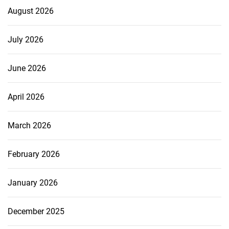
August 2026
July 2026
June 2026
April 2026
March 2026
February 2026
January 2026
December 2025