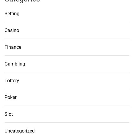
Betting
Casino
Finance
Gambling
Lottery
Poker
Slot
Uncategorized