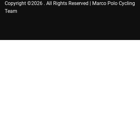
Copyright ©2026 . All Rights Reserved | Marco Polo Cycling
Team