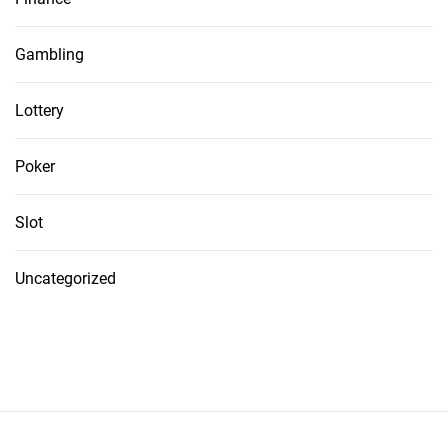
Gambling
Lottery
Poker
Slot
Uncategorized