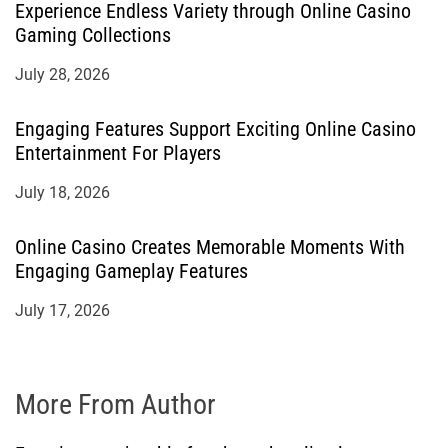
Experience Endless Variety through Online Casino
Gaming Collections
July 28, 2026
Engaging Features Support Exciting Online Casino
Entertainment For Players
July 18, 2026
Online Casino Creates Memorable Moments With
Engaging Gameplay Features
July 17, 2026
More From Author