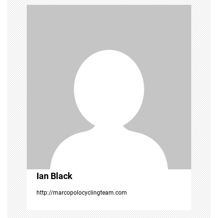
a
v
i
g
a
t
i
o
Ian Black
n
http://marcopolocyclingteam.com