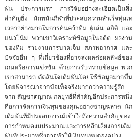
พัน ประการแรก การวิจัยอย่างละเอียดเป็นสิ่ง
สำคัญยิ่ง นักพนันกีฬาที่ประสบความสำเร็จทุ่มเท
เวลาอย่างมากในการค้นคว้าทีม ผู้เล่น สถิติ และ
แนวโน้ม พวกเขาวิเคราะห์ข้อมูลในอดีต ผลงาน
ของทีม รายงานการบาดเจ็บ สภาพอากาศ และ
ปัจจัยอื่น ๆ ที่เกี่ยวข้องที่อาจส่งผลต่อผลลัพธ์ของ
เกมหรือการแข่งขัน ด้วยการรับทราบข้อมูล พวก
เขาสามารถ ตัดสินใจเดิมพันโดยใช้ข้อมูลมากขึ้น
โดยพิจารณาจากข้อเท็จจริงมากกว่าความรู้สึก
จาก สัญชาตญาณ กลยุทธ์ที่สำคัญอีกประการหนึ่ง
คือการจัดการเงินทุนของคุณอย่างชาญฉลาด นัก
เดิมพันที่มีประสบการณ์เข้าใจถึงความสำคัญของ
การกำหนดงบประมาณและการหลีกเลี่ยงการเดิม
พันที่ประมาทซึ่งอาจทำให้เงินทุนหมดลงอย่าง