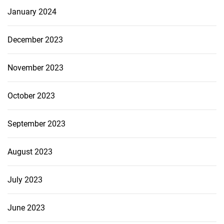
January 2024
December 2023
November 2023
October 2023
September 2023
August 2023
July 2023
June 2023