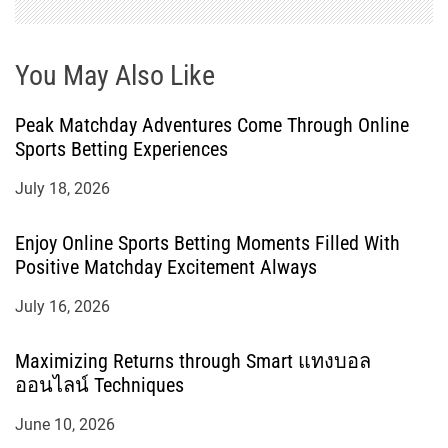
You May Also Like
Peak Matchday Adventures Come Through Online
Sports Betting Experiences
July 18, 2026
Enjoy Online Sports Betting Moments Filled With
Positive Matchday Excitement Always
July 16, 2026
Maximizing Returns through Smart แทงบอล
ออนไลน์ Techniques
June 10, 2026