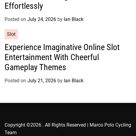
g
Effortlessly
o
r
Posted on
July 24, 2026
by
Ian Black
i
e
C
Slot
s
a
Experience Imaginative Online Slot
t
Entertainment With Cheerful
e
g
Gameplay Themes
o
r
Posted on
July 21, 2026
by
Ian Black
i
e
s
Copyright ©2026 . All Rights Reserved | Marco Polo Cycling
Team