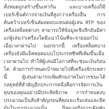
ทั้งหมดถูกสร้างขึ้นเท่ากัน และบางเครื่องก็มี
เปอร์เซ็นต์การจ่ายเงินที่สูงกว่าเครื่องอื่น การ
ค้นคว้าเปอร์เซ็นต์ผลตอบแทนต่อผู้เล่น RTP ของ
เครื่องสล็อตต่างๆ สามารถให้ข้อมูลเชิงลึกอันมีค่า
แก่ผู้เล่นว่าเครื่องใดมีแนวโน้มที่จะจ่ายออกไป
เมื่อเวลาผ่านไป นอกจากนี้ เครื่องสล็อตบาง
เครื่องยังมีแจ็คพอตแบบโปรเกรสซีฟที่เพิ่มขึ้นเมื่อ
เวลาผ่านไป ทำให้ผู้เล่นมีโอกาสที่จะชนะเงินก้อน
โต ด้วยการกำหนดเป้าหมายไปที่เครื่องจักรเหล่า
นี้ ผู้เล่นสามารถเพิ่มศักยภาพในการชนะได้
กลยุทธ์ที่สำคัญอีกประการหนึ่งคือการจัดการเงิน
ทุนของคุณอย่างมีประสิทธิภาพ การกำหนดงบ
ประมาณเป็นสิ่งสำคัญก่อนที่คุณจะเริ่มเล่นและยึด
มั่นในงบประมาณนั้น นี่หมายถึงการเดิมพัน