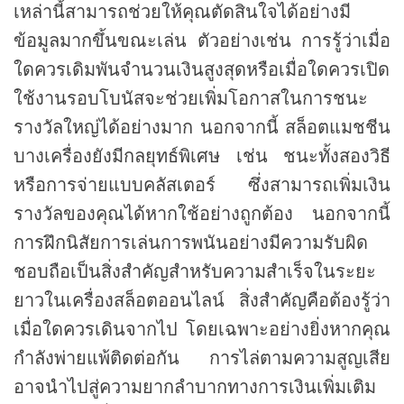
เหล่านี้สามารถช่วยให้คุณตัดสินใจได้อย่างมี
ข้อมูลมากขึ้นขณะเล่น ตัวอย่างเช่น การรู้ว่าเมื่อ
ใดควรเดิมพันจำนวนเงินสูงสุดหรือเมื่อใดควรเปิด
ใช้งานรอบโบนัสจะช่วยเพิ่มโอกาสในการชนะ
รางวัลใหญ่ได้อย่างมาก นอกจากนี้ สล็อตแมชชีน
บางเครื่องยังมีกลยุทธ์พิเศษ เช่น ชนะทั้งสองวิธี
หรือการจ่ายแบบคลัสเตอร์ ซึ่งสามารถเพิ่มเงิน
รางวัลของคุณได้หากใช้อย่างถูกต้อง นอกจากนี้
การฝึกนิสัยการเล่นการพนันอย่างมีความรับผิด
ชอบถือเป็นสิ่งสำคัญสำหรับความสำเร็จในระยะ
ยาวในเครื่องสล็อตออนไลน์ สิ่งสำคัญคือต้องรู้ว่า
เมื่อใดควรเดินจากไป โดยเฉพาะอย่างยิ่งหากคุณ
กำลังพ่ายแพ้ติดต่อกัน การไล่ตามความสูญเสีย
อาจนำไปสู่ความยากลำบากทางการเงินเพิ่มเติม