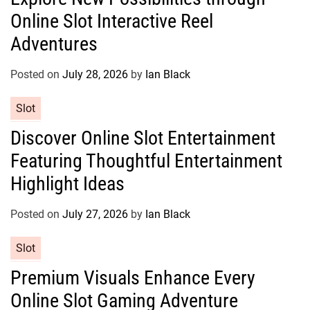
s
Online Slot Interactive Reel
e
g
Adventures
o
r
Posted on
July 28, 2026
by
Ian Black
i
e
C
Slot
s
a
Discover Online Slot Entertainment
t
Featuring Thoughtful Entertainment
e
g
Highlight Ideas
o
r
Posted on
July 27, 2026
by
Ian Black
i
e
C
Slot
s
a
Premium Visuals Enhance Every
t
Online Slot Gaming Adventure
e