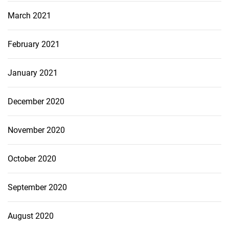
March 2021
February 2021
January 2021
December 2020
November 2020
October 2020
September 2020
August 2020