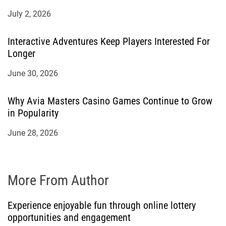
July 2, 2026
Interactive Adventures Keep Players Interested For
Longer
June 30, 2026
Why Avia Masters Casino Games Continue to Grow
in Popularity
June 28, 2026
More From Author
Experience enjoyable fun through online lottery
opportunities and engagement