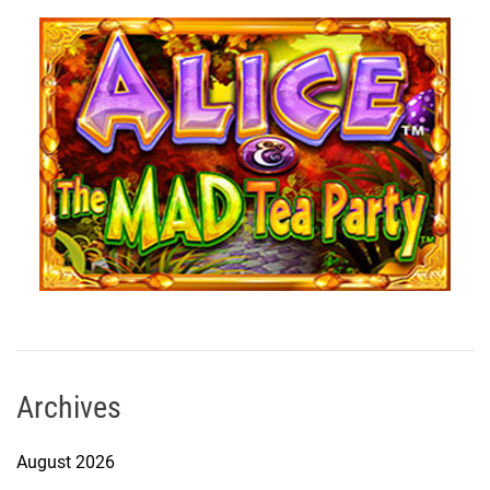
Archives
August 2026