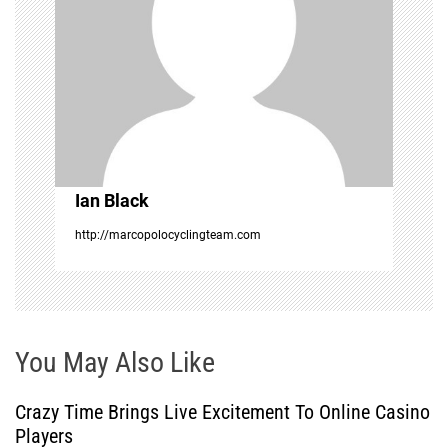
a
t
i
o
Ian Black
n
http://marcopolocyclingteam.com
You May Also Like
Crazy Time Brings Live Excitement To Online Casino
Players