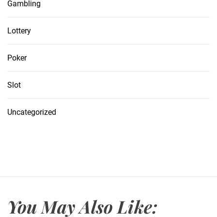
Gambling
Lottery
Poker
Slot
Uncategorized
You May Also Like: