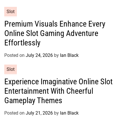
i
e
C
Slot
s
a
Premium Visuals Enhance Every
t
Online Slot Gaming Adventure
e
g
Effortlessly
o
r
Posted on
July 24, 2026
by
Ian Black
i
e
C
Slot
s
a
Experience Imaginative Online Slot
t
Entertainment With Cheerful
e
g
Gameplay Themes
o
r
Posted on
July 21, 2026
by
Ian Black
i
e