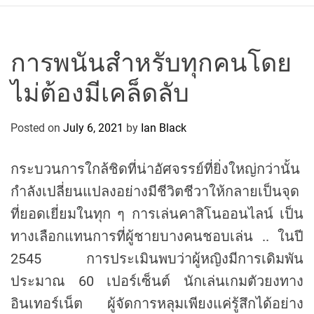
r
c
o
P
การพนันสำหรับทุกคนโดย
o
ไม่ต้องมีเคล็ดลับ
l
o
C
Posted on
July 6, 2021
by
Ian Black
y
c
กระบวนการใกล้ชิดที่น่าอัศจรรย์ที่ยิ่งใหญ่กว่านั้น
l
กำลังเปลี่ยนแปลงอย่างมีชีวิตชีวาให้กลายเป็นจุด
i
n
ที่ยอดเยี่ยมในทุก ๆ การเล่นคาสิโนออนไลน์ เป็น
g
ทางเลือกแทนการที่ผู้ชายบางคนชอบเล่น .. ในปี
T
2545 การประเมินพบว่าผู้หญิงมีการเดิมพัน
e
ประมาณ 60 เปอร์เซ็นต์ นักเล่นเกมตัวยงทาง
a
m
อินเทอร์เน็ต ผู้จัดการหลุมเพียงแค่รู้สึกได้อย่าง