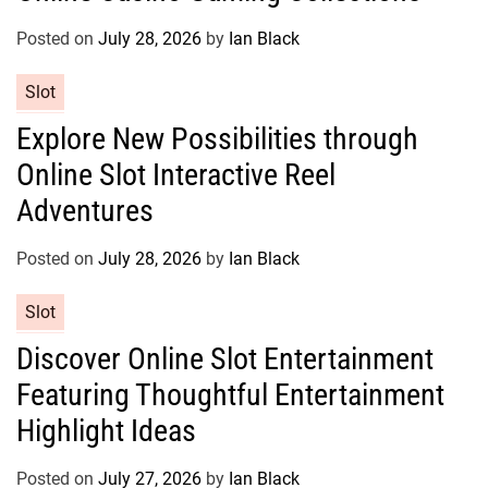
g
o
Posted on
July 28, 2026
by
Ian Black
r
C
Slot
i
a
e
Explore New Possibilities through
t
s
Online Slot Interactive Reel
e
g
Adventures
o
r
Posted on
July 28, 2026
by
Ian Black
i
e
C
Slot
s
a
Discover Online Slot Entertainment
t
Featuring Thoughtful Entertainment
e
g
Highlight Ideas
o
r
Posted on
July 27, 2026
by
Ian Black