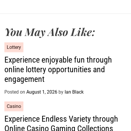
You May Also Like:
C
Lottery
a
Experience enjoyable fun through
t
online lottery opportunities and
e
g
engagement
o
r
Posted on
August 1, 2026
by
Ian Black
i
e
C
Casino
s
a
Experience Endless Variety through
t
Online Casino Gaming Collections
e