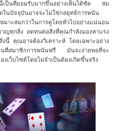
นี้เป็นที่ยอมรับมากขึ้นอย่างเห็นได้ชัด สม
ุดในปัจจุบันอาจจะไม่ใช่กลยุทธ์การพนัน
ี่เหมาะสมกว่าในการดูโดยทั่วไปอย่างแน่นอน
รวญทุกสิ่ง อดทนต่อสิ่งที่คุณกำลังมองหาแรง
หาสิ่งนี้ คุณอาจต้องวิเคราะห์ โดยเฉพาะอย่าง
ยสถานที่สมาชิกการพนันฟรี มันจะง่ายพอที่จะ
งเว็บไซต์โดยไม่จำเป็นต้องเกิดขึ้นจริง