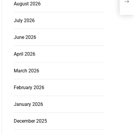
จาก
August 2026
July 2026
June 2026
April 2026
March 2026
February 2026
January 2026
December 2025