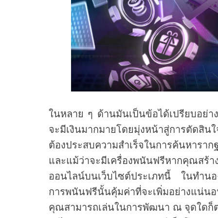
ในหลาย ๆ ด้านมันเป็นข้อได้เปรียบอย่า
จะมีเงินมากมายโดยมุ่งหน้าสู่การตัดสิ
ต้องประสบความสำเร็จในการค้นหารากฐา
และแม้ว่าจะมีเครื่องพนันฟรีหากคุณสร้า
ออนไลน์บนเว็บไซต์ประเภทนี้ ในทำนองเด
การพนันฟรีนั้นคุ้มค่าที่จะเพิ่มอย่าง
คุณสามารถเล่นในการพัฒนา ณ จุดใดก็ตาม