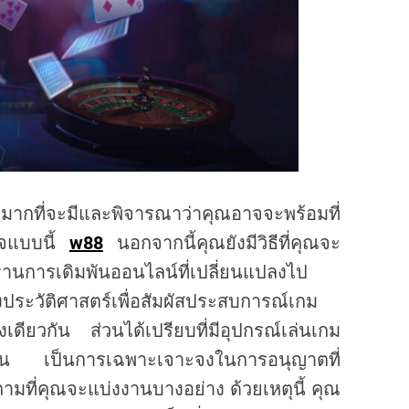
งมากที่จะมีและพิจารณาว่าคุณอาจจะพร้อมที่
นใจแบบนี้
w88
นอกจากนี้คุณยังมีวิธีที่คุณจะ
นการเดิมพันออนไลน์ที่เปลี่ยนแปลงไป
งประวัติศาสตร์เพื่อสัมผัสประสบการณ์เกม
ียวกัน ส่วนได้เปรียบที่มีอุปกรณ์เล่นเกม
แน่นอน เป็นการเฉพาะเจาะจงในการอนุญาตที่
ที่คุณจะแบ่งงานบางอย่าง ด้วยเหตุนี้ คุณ