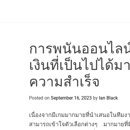
a
r
c
o
P
o
การพนันออนไลน์
l
o
เงินที่เป็นไปได้
C
y
c
ความสำเร็จ
l
i
n
Posted on
September 16, 2023
by
Ian Black
g
T
เนื่องจากมีเกมมากมายที่นำเสนอในทีมง
e
สามารถเข้าใจตัวเลือกต่างๆ มากมายที่มีอ
a