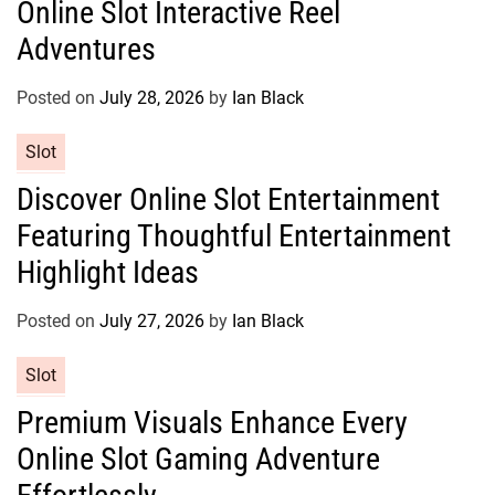
Online Slot Interactive Reel
e
g
Adventures
o
r
Posted on
July 28, 2026
by
Ian Black
i
e
C
Slot
s
a
Discover Online Slot Entertainment
t
Featuring Thoughtful Entertainment
e
g
Highlight Ideas
o
r
Posted on
July 27, 2026
by
Ian Black
i
e
C
Slot
s
a
Premium Visuals Enhance Every
t
Online Slot Gaming Adventure
e
g