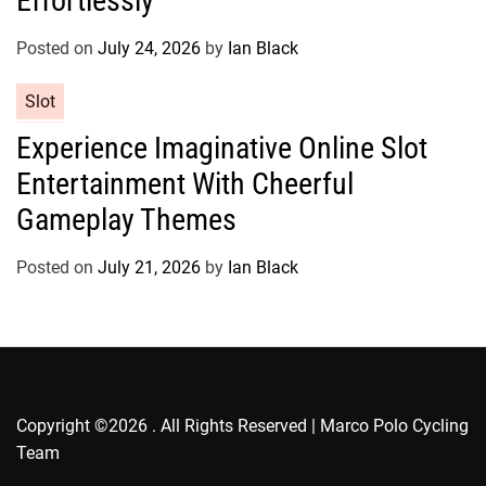
Effortlessly
o
r
Posted on
July 24, 2026
by
Ian Black
i
e
C
Slot
s
a
Experience Imaginative Online Slot
t
Entertainment With Cheerful
e
g
Gameplay Themes
o
r
Posted on
July 21, 2026
by
Ian Black
i
e
s
Copyright ©2026 . All Rights Reserved | Marco Polo Cycling
Team