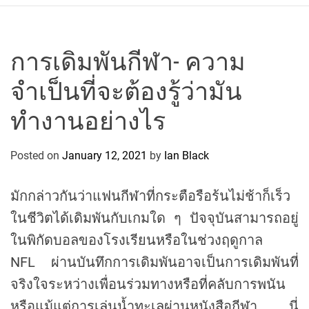
r
c
o
P
การเดิมพันกีฬา- ความ
o
จำเป็นที่จะต้องรู้ว่ามัน
l
o
ทำงานอย่างไร
C
y
Posted on
January 12, 2021
by
Ian Black
c
l
i
มักกล่าวกันว่าแฟนกีฬาที่กระตือรือร้นไม่ช้าก็เร็ว
n
ในชีวิตได้เดิมพันกับเกมใด ๆ ปัจจุบันสามารถอยู่
g
ในพิกัดบอลของโรงเรียนหรือในช่วงฤดูกาล
T
e
NFL ผ่านบันทึกการเดิมพันอาจเป็นการเดิมพันที่
a
จริงใจระหว่างเพื่อนร่วมทางหรือที่คลับการพนัน
m
หรือแม้แต่การเล่นน้ำทะเลผ่านหนังสือกีฬา นี่