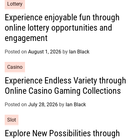
C
Lottery
a
Experience enjoyable fun through
t
online lottery opportunities and
e
g
engagement
o
r
Posted on
August 1, 2026
by
Ian Black
i
e
C
Casino
s
a
Experience Endless Variety through
t
Online Casino Gaming Collections
e
g
o
Posted on
July 28, 2026
by
Ian Black
r
C
Slot
i
a
e
Explore New Possibilities through
t
s