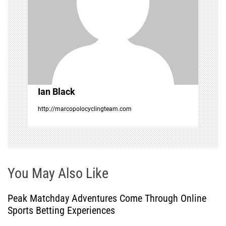
a
t
i
o
Ian Black
n
http://marcopolocyclingteam.com
You May Also Like
Peak Matchday Adventures Come Through Online
Sports Betting Experiences