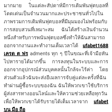
มากมาย ในแต่ละสัปดาห์มีการเดิมพันฟุตบอลที่
โดดเด่นเป็นจำนวนมากและประชาชนทั่วไปใน
ภาพรวมการเดิมพันฟุตบอลที่มีมุมมองไม่พร้อมกับ
การสอบสวนที่เหมาะสม ฉันได้สร้างเงินจำนวน
หนึ่งสำหรับการพนันฟุตบอลซึ่งทำให้ฉันสามารถ
ออกจากงานและทำงานเต็มเวลาได้
ufabet1688
เครด
ต
ฟร
adments ทุก ๆ ปีในขณะที่เจ้ามือหัน
ไปหารายได้มากขึ้น การลงทุนในระบบและการ
ออกจากอุปกรณ์ส่วนบุคคลนั้นใกล้จะไร้ค่า โดย
ส่วนตัวแล้วฉันจะส่งอีเมลการจับคู่แต่ละครั้งที่ฉัน
ทำผ่านผู้ซื้อระบบของฉัน ฉันให้พวกเขาใช้บริการ
ผู้ส่งสารทางออนไลน์และให้ความช่วยเหลือทุกวัน
เพื่อให้พวกเขาได้รับรายได้เต็มเวลาจาก
ufabet
บน
มือ
ถือ