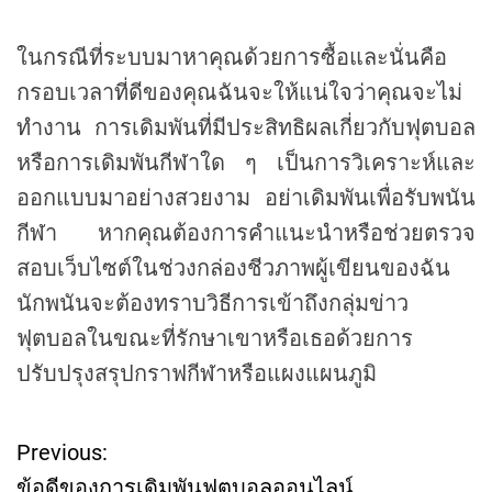
ในกรณีที่ระบบมาหาคุณด้วยการซื้อและนั่นคือ
กรอบเวลาที่ดีของคุณฉันจะให้แน่ใจว่าคุณจะไม่
ทำงาน การเดิมพันที่มีประสิทธิผลเกี่ยวกับฟุตบอล
หรือการเดิมพันกีฬาใด ๆ เป็นการวิเคราะห์และ
ออกแบบมาอย่างสวยงาม อย่าเดิมพันเพื่อรับพนัน
กีฬา หากคุณต้องการคำแนะนำหรือช่วยตรวจ
สอบเว็บไซต์ในช่วงกล่องชีวภาพผู้เขียนของฉัน
นักพนันจะต้องทราบวิธีการเข้าถึงกลุ่มข่าว
ฟุตบอลในขณะที่รักษาเขาหรือเธอด้วยการ
ปรับปรุงสรุปกราฟกีฬาหรือแผงแผนภูมิ
Previous:
P
ข้อดีของการเดิมพันฟุตบอลออนไลน์