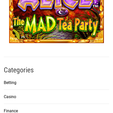
Categories
Betting
Casino
Finance