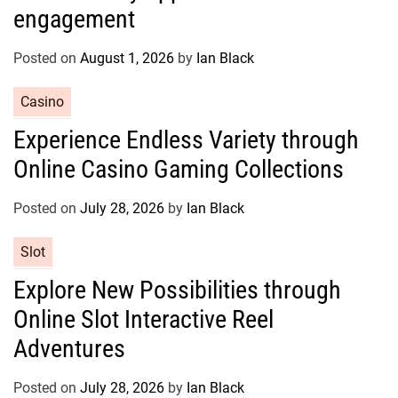
g
engagement
o
r
Posted on
August 1, 2026
by
Ian Black
i
e
C
Casino
s
a
Experience Endless Variety through
t
Online Casino Gaming Collections
e
g
o
Posted on
July 28, 2026
by
Ian Black
r
C
Slot
i
a
e
Explore New Possibilities through
t
s
Online Slot Interactive Reel
e
g
Adventures
o
r
Posted on
July 28, 2026
by
Ian Black