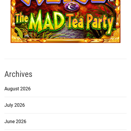
Archives
August 2026
July 2026
June 2026