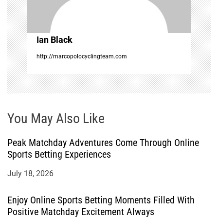
t
i
Ian Black
o
http://marcopolocyclingteam.com
n
You May Also Like
Peak Matchday Adventures Come Through Online
Sports Betting Experiences
July 18, 2026
Enjoy Online Sports Betting Moments Filled With
Positive Matchday Excitement Always