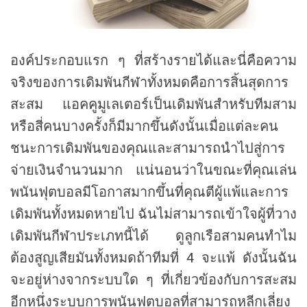
องค์ประกอบแรก ๆ ที่สร้างรายได้และนี่คือความ
จริงของการเดิมพันกีฬาทั้งหมดคือการสิ้นสุดการ
สะสม แอคคูมูเลเตอร์เป็นเดิมพันสำหรับทีมสาม
หรือสี่คนบางครั้งก็มีมากขึ้นดังนั้นเมื่อแต่ละคน
ชนะการเดิมพันของคุณและสามารถนำไปสู่การ
จ่ายเงินจำนวนมาก แน่นอนว่าในขณะที่คุณเล่น
พนันฟุตบอลมีโอกาสมากขึ้นที่คุณตีผู้แพ้และการ
เดิมพันทั้งหมดหายไป ฉันไม่สามารถเข้าใจผู้ที่วาง
เดิมพันกีฬาประเภทนี้ได้ ดูลูกเรือสามคนทำไม
ต้องสูญเสียมันทั้งหมดถ้าทีมที่ 4 จะแพ้ ดังนั้นฉัน
จะอยู่ห่างจากระบบใด ๆ ที่เกี่ยวข้องกับการสะสม
อีกหนึ่งระบบการพนันฟุตบอลที่สามารถหลีกเลี่ยง