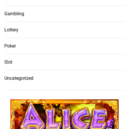
Gambling
Lottery
Poker
Slot
Uncategorized