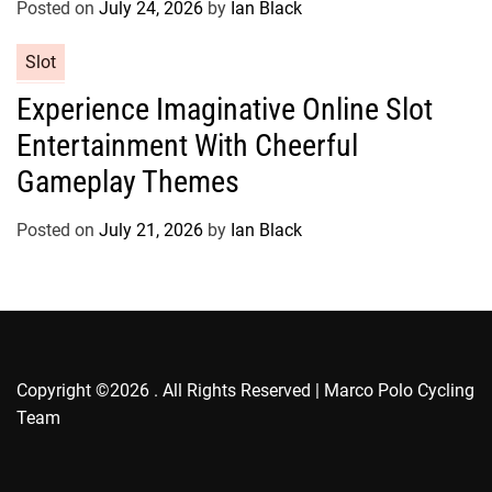
Posted on
July 24, 2026
by
Ian Black
i
e
C
Slot
s
a
Experience Imaginative Online Slot
t
Entertainment With Cheerful
e
g
Gameplay Themes
o
r
Posted on
July 21, 2026
by
Ian Black
i
e
s
Copyright ©2026 . All Rights Reserved | Marco Polo Cycling
Team