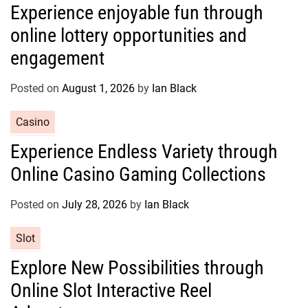
Experience enjoyable fun through
t
online lottery opportunities and
e
g
engagement
o
r
Posted on
August 1, 2026
by
Ian Black
i
e
C
Casino
s
a
Experience Endless Variety through
t
Online Casino Gaming Collections
e
g
o
Posted on
July 28, 2026
by
Ian Black
r
C
Slot
i
a
e
Explore New Possibilities through
t
s
Online Slot Interactive Reel
e
g