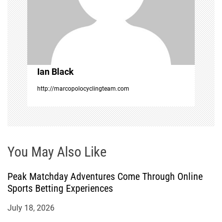
a
t
i
Ian Black
o
http://marcopolocyclingteam.com
n
You May Also Like
Peak Matchday Adventures Come Through Online
Sports Betting Experiences
July 18, 2026