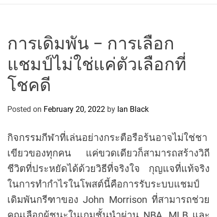
r
c
o
P
การเดิมพัน – การเลือก
o
แชมป์ไม่ใช่แค่ตัวเลือกที่
l
o
โชคดี
C
y
Posted on
February 20, 2022
by
Ian Black
c
l
i
กิจกรรมกีฬาที่เล่นอย่างกระตือรือร้นอาจไม่ใช่ชา
n
เขียวของทุกคน แค่ขวดเดียวก็สามารถสร้างวิถี
g
ชีวิตที่ประหยัดได้ด้วยวิธีที่จริงใจ กุญแจที่แท้จริง
T
e
ในการทำกำไรในโพสต์นี้คือการรับระบบแชมป์
a
เดิมพันกรีฑาของ John Morrison ที่สามารถช่วย
m
คุณเลือกผู้ชนะในเกมชั้นนำผ่าน NBA, MLB และ