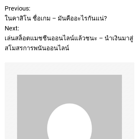
Previous:
P
ในคาสิโน ชื่อเกม – มันคืออะไรกันแน่?
o
Next:
เล่นสล็อตแมชชีนออนไลน์แล้วชนะ – นำเงินมาสู่
s
สโมสรการพนันออนไลน์
t
n
a
v
i
g