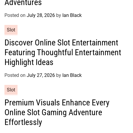
Adventures
o
r
Posted on
July 28, 2026
by
Ian Black
i
e
C
Slot
s
a
Discover Online Slot Entertainment
t
Featuring Thoughtful Entertainment
e
g
Highlight Ideas
o
r
Posted on
July 27, 2026
by
Ian Black
i
e
C
Slot
s
a
Premium Visuals Enhance Every
t
Online Slot Gaming Adventure
e
g
Effortlessly
o
r