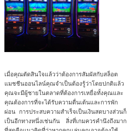
เมื่อคุณตัดสินใจแล้วว่าต้องการสัมผัสกับสล็อต
แมชชีนออนไลน์คุณจำเป็นต้องรู้ว่าโดยปกติแล้ว
คุณจะมีผู้ชายในตลาดที่ต้องการเหยื่อทั้งคุณและ
คุณต้องการที่จะได้รับความตื่นเต้นและการพัก
ผ่อน การประสบความสำเร็จเป็นเงินสดบางส่วนก็
เป็นอีกทางหนึ่งเช่นกัน สิ่งที่เกมควรคำนึงถึงมาก
ที่สุดคือแนวคิดที่ว่าหากคุณเล่นคุณอาจต้องใช้