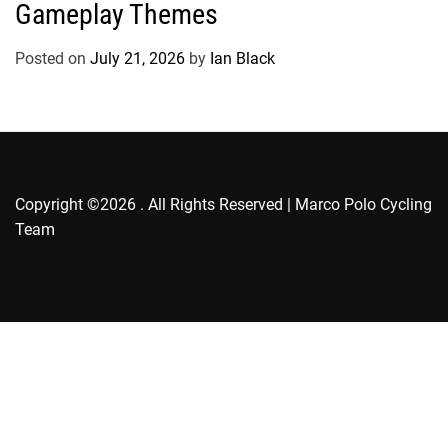
g
Gameplay Themes
o
r
Posted on
July 21, 2026
by
Ian Black
i
e
s
Copyright ©2026 . All Rights Reserved | Marco Polo Cycling
Team