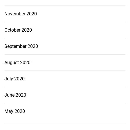
November 2020
October 2020
September 2020
August 2020
July 2020
June 2020
May 2020