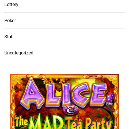
Lottery
Poker
Slot
Uncategorized