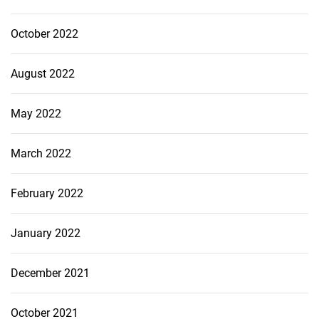
October 2022
August 2022
May 2022
March 2022
February 2022
January 2022
December 2021
October 2021