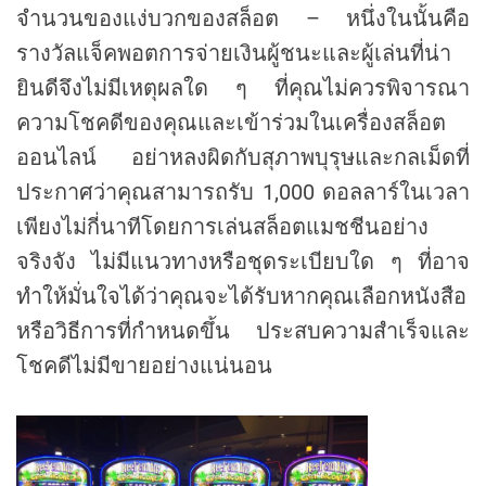
จำนวนของแง่บวกของสล็อต – หนึ่งในนั้นคือ
รางวัลแจ็คพอตการจ่ายเงินผู้ชนะและผู้เล่นที่น่า
ยินดีจึงไม่มีเหตุผลใด ๆ ที่คุณไม่ควรพิจารณา
ความโชคดีของคุณและเข้าร่วมในเครื่องสล็อต
ออนไลน์ อย่าหลงผิดกับสุภาพบุรุษและกลเม็ดที่
ประกาศว่าคุณสามารถรับ 1,000 ดอลลาร์ในเวลา
เพียงไม่กี่นาทีโดยการเล่นสล็อตแมชชีนอย่าง
จริงจัง ไม่มีแนวทางหรือชุดระเบียบใด ๆ ที่อาจ
ทำให้มั่นใจได้ว่าคุณจะได้รับหากคุณเลือกหนังสือ
หรือวิธีการที่กำหนดขึ้น ประสบความสำเร็จและ
โชคดีไม่มีขายอย่างแน่นอน