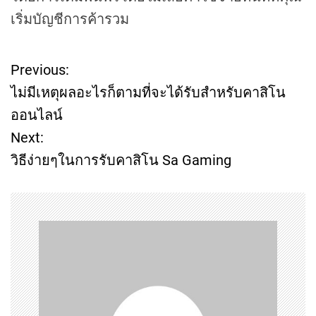
เริ่มบัญชีการค้ารวม
Previous:
P
ไม่มีเหตุผลอะไรก็ตามที่จะได้รับสำหรับคาสิโน
o
ออนไลน์
Next:
s
วิธีง่ายๆในการรับคาสิโน Sa Gaming
t
n
a
v
i