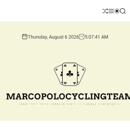
S
k
S
M
S
S
i
h
e
w
e
u
n
i
a
p
ff
u
t
r
t
l
c
c
Thursday, August 6 2026
5
:
07
:
42
AM
o
e
h
h
c
c
o
o
l
n
o
t
r
e
m
o
n
d
t
e
M
a