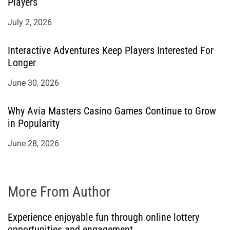
Players
July 2, 2026
Interactive Adventures Keep Players Interested For
Longer
June 30, 2026
Why Avia Masters Casino Games Continue to Grow
in Popularity
June 28, 2026
More From Author
Experience enjoyable fun through online lottery
opportunities and engagement