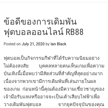
r
c
o
P
ข้อดีของการเดิมพัน
o
ฟุตบอลออนไลน์ RB88
l
o
C
Posted on
July 21, 2020
by
Ian Black
y
c
ฟุตบอลเป็นกิจกรรมกีฬาที่ได้รับความนิยมอย่าง
l
ไม่ต้องสงสัย บุคคลหลายคนเห็นเกมเพื่อความ
i
n
บันเทิงนี้เมื่อพบว่ามีสัดส่วนที่สำคัญที่สุดอย่างมาก
g
เนื่องจากพวกเขามีการเดิมพันที่เล่นภายในผล
T
ของเกม ก่อนหน้านี้คุณต้องมีความเชี่ยวชาญของ
e
เจ้ามือรับแทงหรืออาจจะเป็นเต้าเสียบไฟฟ้าเพื่อ
a
m
วางเดิมพันฟุตบอล จากยุคปัจจุบันของคุณ