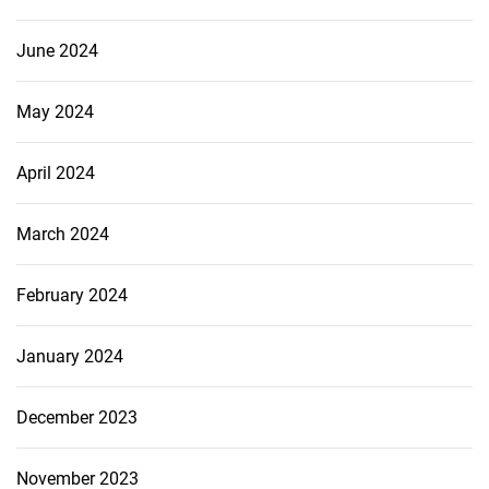
June 2024
May 2024
April 2024
March 2024
February 2024
January 2024
December 2023
November 2023