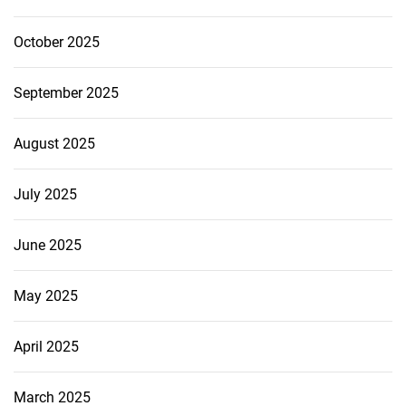
October 2025
September 2025
August 2025
July 2025
June 2025
May 2025
April 2025
March 2025