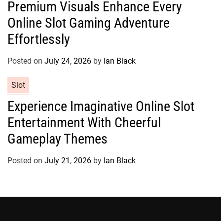
Premium Visuals Enhance Every
t
Online Slot Gaming Adventure
e
g
Effortlessly
o
r
Posted on
July 24, 2026
by
Ian Black
i
e
C
Slot
s
a
Experience Imaginative Online Slot
t
Entertainment With Cheerful
e
g
Gameplay Themes
o
r
Posted on
July 21, 2026
by
Ian Black
i
e
s