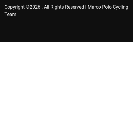
Copyright ©2026 . All Rights Reserved | Marco Polo Cycling
Team