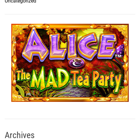
Uncategorized
Archives