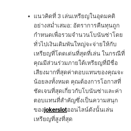
แนวคิดที่ 3 เล่นเหรียญในอุดมคติ
อย่างสม่ำเสมอ: อัตราการคืนทุนถูก
กำหนดเพื่อรวมจำนวนโบนันซ่าโดย
ทั่วไปเงินเดิมพันใหญ่จะจ่ายให้กับ
เหรียญที่โดดเด่นที่สุดที่เล่น ในกรณีที่
คุณมีส่วนร่วมภายใต้เหรียญที่มีชื่อ
เสียงมากที่สุดค่าตอบแทนของคุณจะ
น้อยลงทั้งหมด คุณต้องการโอกาสที่
ชัดเจนที่สุดเกี่ยวกับโบนันซ่าและค่า
ตอบแทนที่สำคัญซึ่งเป็นความสนุก
ของ
jokerslot
ออนไลน์ดังนั้นเล่น
เหรียญที่สูงที่สุด