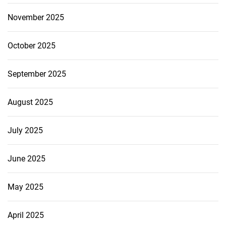
November 2025
October 2025
September 2025
August 2025
July 2025
June 2025
May 2025
April 2025