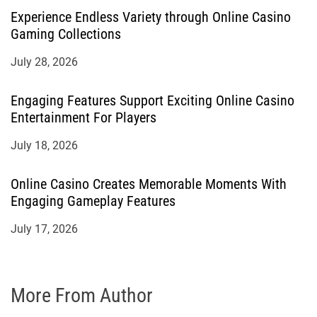
Experience Endless Variety through Online Casino
Gaming Collections
July 28, 2026
Engaging Features Support Exciting Online Casino
Entertainment For Players
July 18, 2026
Online Casino Creates Memorable Moments With
Engaging Gameplay Features
July 17, 2026
More From Author