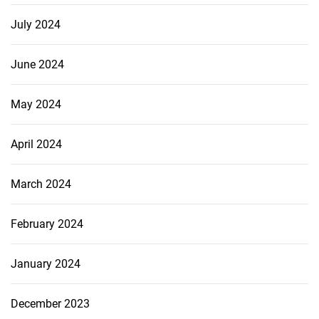
July 2024
June 2024
May 2024
April 2024
March 2024
February 2024
January 2024
December 2023