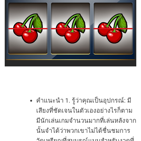
คำแนะนำ 1. รู้ว่าคุณเป็นอุปกรณ์: มี
เสียงที่ชัดเจนในตัวเองอย่างไรก็ตาม
มีนักเล่นเกมจำนวนมากที่เล่นหลังจาก
นั้นจำได้ว่าพวกเขาไม่ได้ชื่นชมการ
วัดเหรียญที่สมบูรณ์แบบสำหรับงวดที่