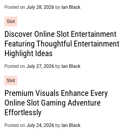
r
Posted on
July 28, 2026
by
Ian Black
i
e
C
Slot
s
a
Discover Online Slot Entertainment
t
Featuring Thoughtful Entertainment
e
g
Highlight Ideas
o
r
Posted on
July 27, 2026
by
Ian Black
i
e
C
Slot
s
a
Premium Visuals Enhance Every
t
Online Slot Gaming Adventure
e
g
Effortlessly
o
r
Posted on
July 24, 2026
by
Ian Black
i