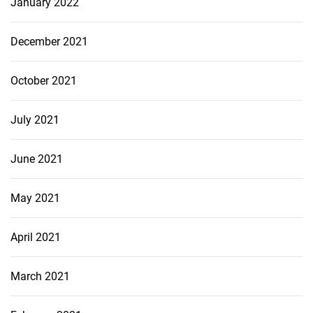
January 2022
December 2021
October 2021
July 2021
June 2021
May 2021
April 2021
March 2021