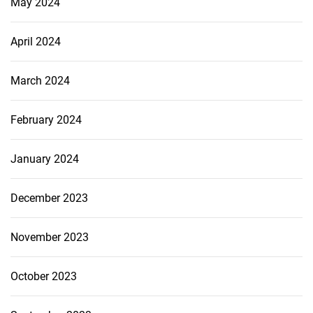
May 2024
April 2024
March 2024
February 2024
January 2024
December 2023
November 2023
October 2023