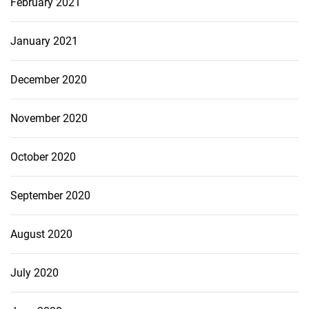
February 2021
January 2021
December 2020
November 2020
October 2020
September 2020
August 2020
July 2020