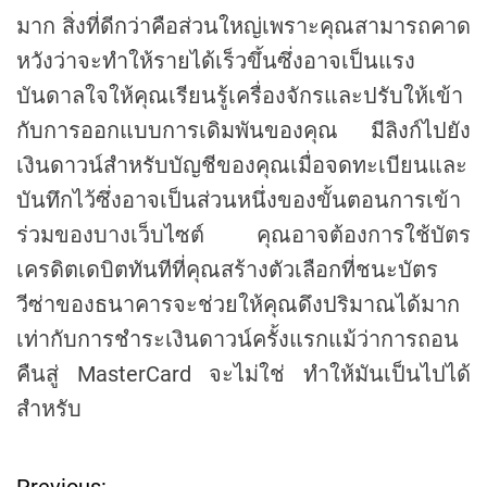
มาก สิ่งที่ดีกว่าคือส่วนใหญ่เพราะคุณสามารถคาด
หวังว่าจะทำให้รายได้เร็วขึ้นซึ่งอาจเป็นแรง
บันดาลใจให้คุณเรียนรู้เครื่องจักรและปรับให้เข้า
กับการออกแบบการเดิมพันของคุณ มีลิงก์ไปยัง
เงินดาวน์สำหรับบัญชีของคุณเมื่อจดทะเบียนและ
บันทึกไว้ซึ่งอาจเป็นส่วนหนึ่งของขั้นตอนการเข้า
ร่วมของบางเว็บไซต์ คุณอาจต้องการใช้บัตร
เครดิตเดบิตทันทีที่คุณสร้างตัวเลือกที่ชนะบัตร
วีซ่าของธนาคารจะช่วยให้คุณดึงปริมาณได้มาก
เท่ากับการชำระเงินดาวน์ครั้งแรกแม้ว่าการถอน
คืนสู่ MasterCard จะไม่ใช่ ทำให้มันเป็นไปได้
สำหรับ
Previous: