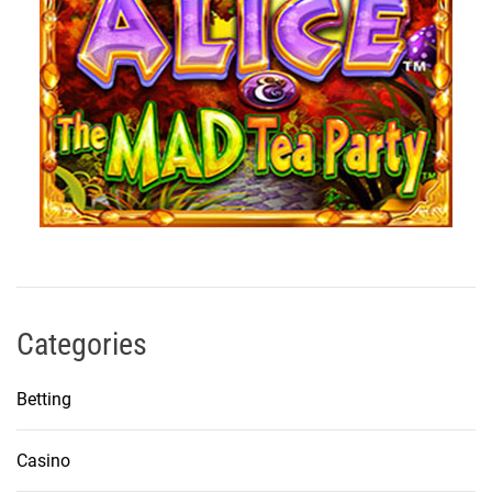
Categories
Betting
Casino