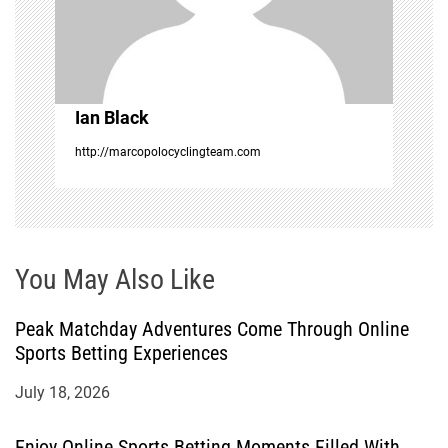
t
i
Ian Black
o
http://marcopolocyclingteam.com
n
You May Also Like
Peak Matchday Adventures Come Through Online
Sports Betting Experiences
July 18, 2026
Enjoy Online Sports Betting Moments Filled With