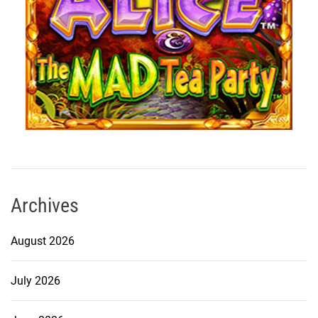
Archives
August 2026
July 2026