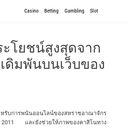
Casino
Betting
Gambling
Slot
ะโยชน์สูงสุดจาก
ดิมพันบนเว็บของ
ลสำหรับการพนันออนไลน์ของสหราชอาณาจักร
ธ์ 2011 และยังช่วยให้ภาพของคาสิโนทาง