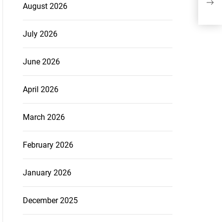
August 2026
July 2026
June 2026
April 2026
March 2026
February 2026
January 2026
December 2025