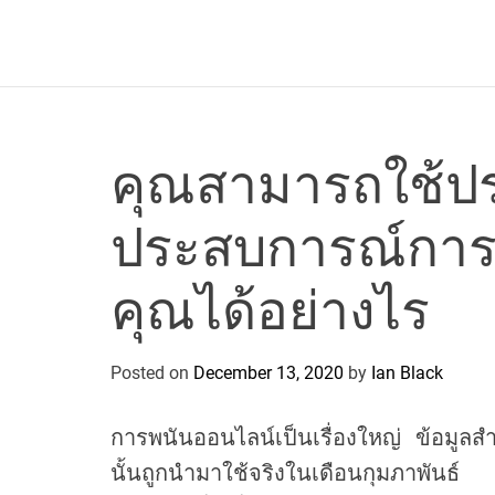
a
r
c
o
P
o
คุณสามารถใช้ปร
l
o
ประสบการณ์การเ
C
y
c
คุณได้อย่างไร
l
i
n
Posted on
December 13, 2020
by
Ian Black
g
T
การพนันออนไลน์เป็นเรื่องใหญ่ ข้อมู
e
นั้นถูกนำมาใช้จริงในเดือนกุมภาพัน
a