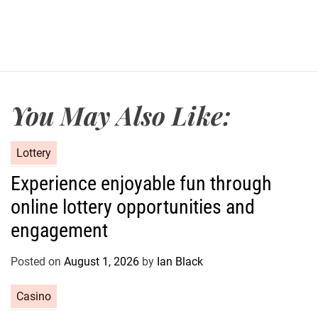
You May Also Like:
C
Lottery
a
Experience enjoyable fun through
t
online lottery opportunities and
e
g
engagement
o
r
Posted on
August 1, 2026
by
Ian Black
i
e
C
Casino
s
a