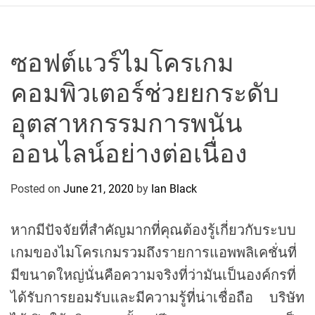
r
c
o
P
ซอฟต์แวร์ไมโครเกม
o
คอมพิวเตอร์ช่วยยกระดับ
l
o
อุตสาหกรรมการพนัน
C
y
ออนไลน์อย่างต่อเนื่อง
c
l
Posted on
June 21, 2020
by
Ian Black
i
n
หากมีปัจจัยที่สำคัญมากที่คุณต้องรู้เกี่ยวกับระบบ
g
T
เกมของไมโครเกมรวมถึงรายการแอพพลิเคชั่นที่
e
มีขนาดใหญ่นั่นคือความจริงที่ว่ามันเป็นองค์กรที่
a
ได้รับการยอมรับและมีความรู้ที่น่าเชื่อถือ บริษัท
m