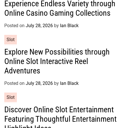
Experience Endless Variety through
t
Online Casino Gaming Collections
e
g
o
Posted on
July 28, 2026
by
Ian Black
r
C
Slot
i
a
e
Explore New Possibilities through
t
s
Online Slot Interactive Reel
e
g
Adventures
o
r
Posted on
July 28, 2026
by
Ian Black
i
e
C
Slot
s
a
Discover Online Slot Entertainment
t
Featuring Thoughtful Entertainment
e
g