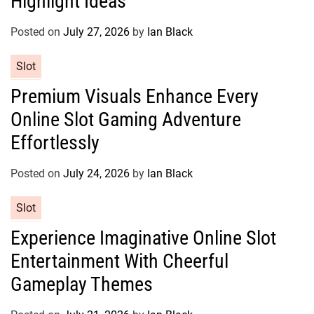
Highlight Ideas
o
r
Posted on
July 27, 2026
by
Ian Black
i
e
C
Slot
s
a
Premium Visuals Enhance Every
t
Online Slot Gaming Adventure
e
g
Effortlessly
o
r
Posted on
July 24, 2026
by
Ian Black
i
e
C
Slot
s
a
Experience Imaginative Online Slot
t
Entertainment With Cheerful
e
g
Gameplay Themes
o
r