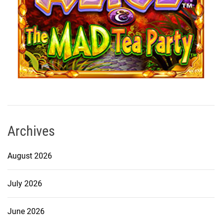
Archives
August 2026
July 2026
June 2026