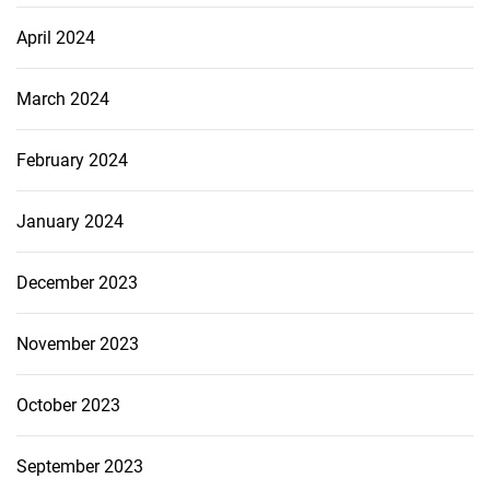
April 2024
March 2024
February 2024
January 2024
December 2023
November 2023
October 2023
September 2023