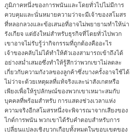
ภูมิภาคหนึ่งของการพนันและโดยทั่วไปไม่มีการ
ควบคุมและนั่นหมายความว่าจะมีเจ้าของสโมสร
ที่หลอกลวงและข้อเสนอที่อาจไม่พยายามทำให้น่า
รังเกียจ แต่ยังใหม่สำหรับธุรกิจที่โดยทั่วไปพวก
เขาอาจไม่รับรู้ว่ากิจกรรมที่ถูกต้องคืออะไร
เจ้าของคลับไม่ได้ทำให้ตัวเองสามารถเข้าถึงได้
อย่างสม่ำเสมอซึ่งทำให้รู้สึกว่าพวกเขาไม่ลดละ
เกี่ยวกับความกังวลของลูกค้าซึ่งบางครั้งอาจใช้ได้
ไม่ว่าจะด้วยเหตุผลที่แท้จริงและน่าสังเกตหรือ
เพียงเพื่อให้รูปลักษณ์ของพวกเขาเหมาะสมกับ
บุคคลที่พร้อมสำหรับ การแสดงช่วงเวลาแห่ง
ความจริงอีกสโมสรหนึ่งจะพิจารณาจากเสียงของ
ไกด์การพนัน พวกเขาได้รับคำตอบสำหรับการ
เปลี่ยนแปลงเชิงบวกเกือบทั้งหมดในขอบเขตของ