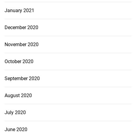
January 2021
December 2020
November 2020
October 2020
September 2020
August 2020
July 2020
June 2020