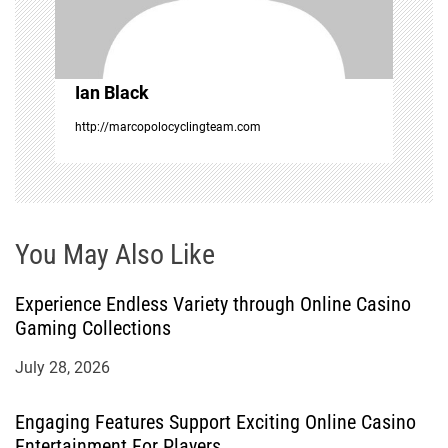
i
o
Ian Black
n
http://marcopolocyclingteam.com
You May Also Like
Experience Endless Variety through Online Casino
Gaming Collections
July 28, 2026
Engaging Features Support Exciting Online Casino
Entertainment For Players