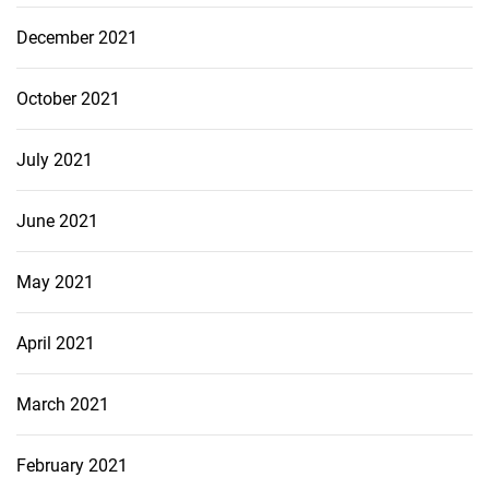
December 2021
October 2021
July 2021
June 2021
May 2021
April 2021
March 2021
February 2021