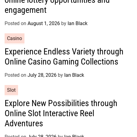
g
engagement
o
r
Posted on
August 1, 2026
by
Ian Black
i
e
C
Casino
s
a
Experience Endless Variety through
t
Online Casino Gaming Collections
e
g
o
Posted on
July 28, 2026
by
Ian Black
r
C
Slot
i
a
e
Explore New Possibilities through
t
s
Online Slot Interactive Reel
e
g
Adventures
o
r
Posted on
July 28, 2026
by
Ian Black