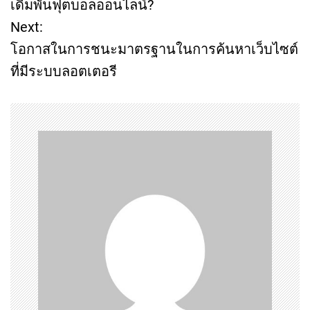
เดิมพันฟุตบอลออนไลน์?
Next:
s
โอกาสในการชนะมาตรฐานในการค้นหาเว็บไซต์
t
ที่มีระบบลอตเตอรี
n
a
v
i
g
a
t