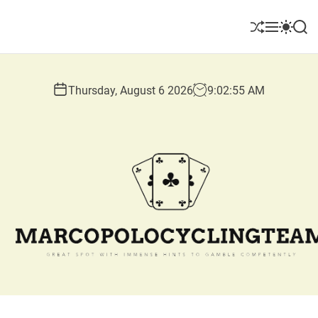
S
k
S
M
S
S
i
h
e
w
e
u
n
i
a
p
ff
u
t
r
t
l
c
c
Thursday, August 6 2026
9
:
02
:
56
AM
o
e
h
h
c
c
o
o
l
n
o
t
r
e
m
o
n
d
t
e
M
a