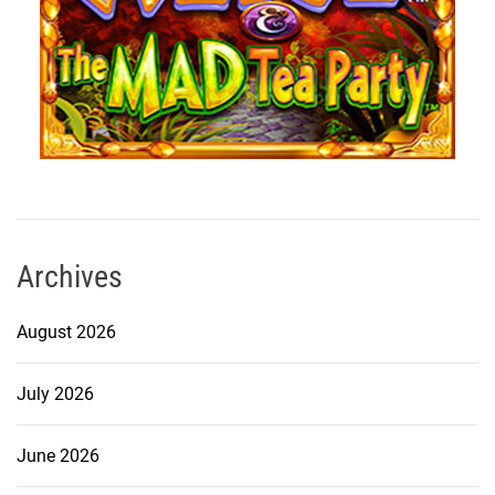
Archives
August 2026
July 2026
June 2026