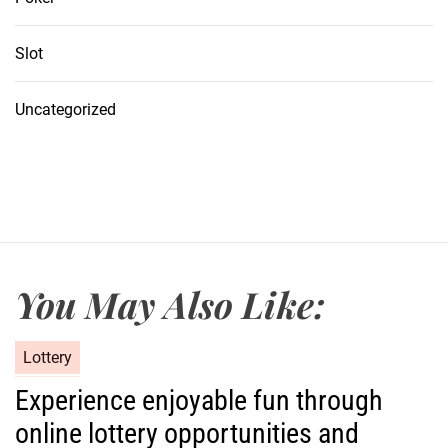
Slot
Uncategorized
You May Also Like:
C
Lottery
a
Experience enjoyable fun through
t
online lottery opportunities and
e