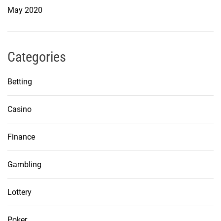
May 2020
Categories
Betting
Casino
Finance
Gambling
Lottery
Poker