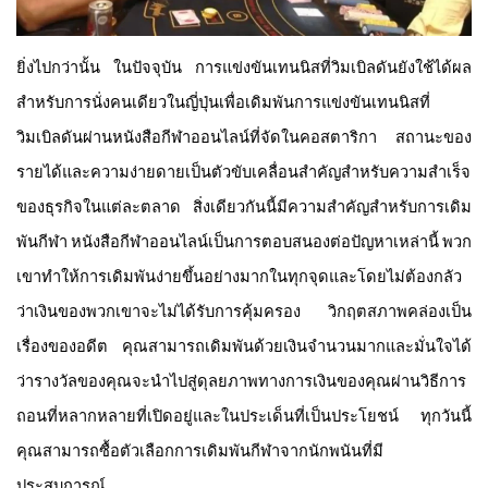
ยิ่งไปกว่านั้น
ในปัจจุบัน
การแข่งขันเทนนิสที่วิมเบิลดันยังใช้ได้ผล
สำหรับการนั่งคนเดียวในญี่ปุ่นเพื่อเดิมพันการแข่งขันเทนนิสที่
วิมเบิลดันผ่านหนังสือกีฬาออนไลน์ที่จัดในคอสตาริกา
สถานะของ
รายได้และความง่ายดายเป็นตัวขับเคลื่อนสำคัญสำหรับความสำเร็จ
ของธุรกิจในแต่ละตลาด
สิ่งเดียวกันนี้มีความสำคัญสำหรับการเดิม
พันกีฬา
หนังสือกีฬาออนไลน์เป็นการตอบสนองต่อปัญหาเหล่านี้
พวก
เขาทำให้การเดิมพันง่ายขึ้นอย่างมากในทุกจุดและโดยไม่ต้องกลัว
ว่าเงินของพวกเขาจะไม่ได้รับการคุ้มครอง
วิกฤตสภาพคล่องเป็น
เรื่องของอดีต
คุณสามารถเดิมพันด้วยเงินจำนวนมากและมั่นใจได้
ว่ารางวัลของคุณจะนำไปสู่ดุลยภาพทางการเงินของคุณผ่านวิธีการ
ถอนที่หลากหลายที่เปิดอยู่และในประเด็นที่เป็นประโยชน์
ทุกวันนี้
คุณสามารถซื้อตัวเลือกการเดิมพันกีฬาจากนักพนันที่มี
ประสบการณ์