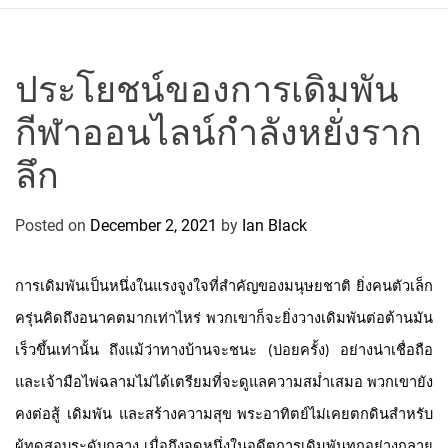
r
c
o
P
ประโยชน์ของการเดิมพัน
o
กีฬาออนไลน์กำลังหยั่งราก
l
o
ลึก
C
y
Posted on
December 2, 2021
by
Ian Black
c
l
i
การเดิมพันเป็นหนึ่งในแรงจูงใจที่สำคัญของมนุษยชาติ
ยิ่งคนตัวเล็ก
n
ครุ่นคิดถึงอนาคตมากเท่าไหร่
พวกเขาก็จะยิ่งวางเดิมพันต่อต้านมัน
g
เร็วขึ้นเท่านั้น
ถึงแม้ว่าทางบ้านจะชนะ
บ่อยครั้ง
อย่างน่าเชื่อถือ
T
(
)
e
และเจ้ามือไพ่ฉลามไม่ได้เตรียมที่จะดูแลความสม่ำเสมอ
พวกเขายัง
a
คงต่อสู้
เดิมพัน
และสร้างความสุข
พระอาทิตย์ไม่เคยตกดินสำหรับ
m
ผู้ทดสอบระดับกลาง
เมื่อถึงจุดหนึ่งในอดีตการเดิมพันทุกอย่างกลาย