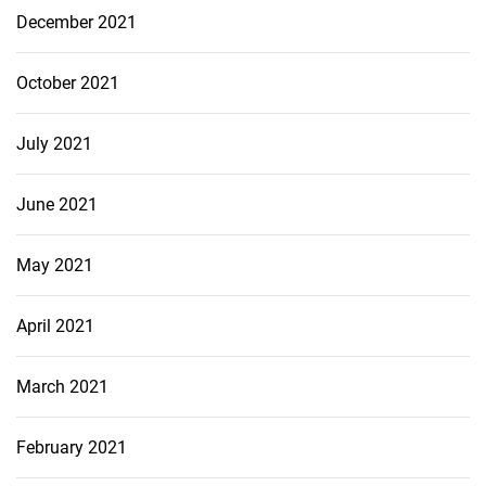
December 2021
October 2021
July 2021
June 2021
May 2021
April 2021
March 2021
February 2021