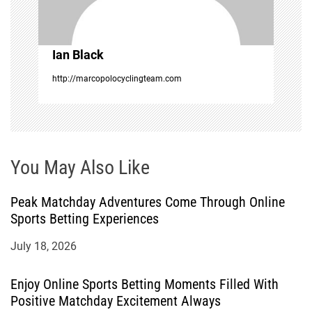
i
Ian Black
o
http://marcopolocyclingteam.com
n
You May Also Like
Peak Matchday Adventures Come Through Online
Sports Betting Experiences
July 18, 2026
Enjoy Online Sports Betting Moments Filled With
Positive Matchday Excitement Always