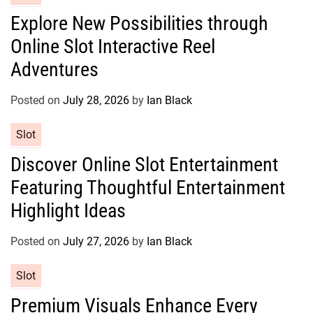
a
e
Explore New Possibilities through
t
s
Online Slot Interactive Reel
e
g
Adventures
o
r
Posted on
July 28, 2026
by
Ian Black
i
e
C
Slot
s
a
Discover Online Slot Entertainment
t
Featuring Thoughtful Entertainment
e
g
Highlight Ideas
o
r
Posted on
July 27, 2026
by
Ian Black
i
e
C
Slot
s
a
Premium Visuals Enhance Every
t