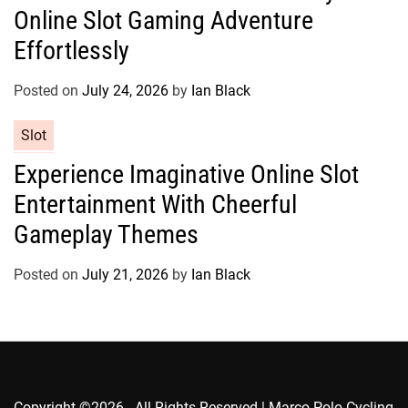
Online Slot Gaming Adventure
e
g
Effortlessly
o
r
Posted on
July 24, 2026
by
Ian Black
i
e
C
Slot
s
a
Experience Imaginative Online Slot
t
Entertainment With Cheerful
e
g
Gameplay Themes
o
r
Posted on
July 21, 2026
by
Ian Black
i
e
s
Copyright ©2026 . All Rights Reserved | Marco Polo Cycling