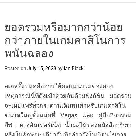
r
c
o
P
ยอดรวมหรือมากกว่าน้อย
o
กว่าภายในเกมคาสิโนการ
l
o
พนันฉลอง
C
y
Posted on
July 15, 2023
by
Ian Black
c
l
i
สเกลทั้งหมดคือการให้คะแนนรวมของสอง
n
เหตุการณ์นี้ที่ดึงเข้าด้วยกันด้วยฟังก์ชัน ยอดรวม
g
จะเผยแพร่ทั่วกระดานเดิมพันสำหรับเกมคาสิโน
T
e
ขนาดใหญ่ทั้งหมดที่ Vegas และ คู่มือกิจกรรม
a
กีฬา ทางอินเทอร์เน็ต น้ำผลไม้ของหนังสือกรีฑา
m
หรือในลักษณะเดียวกันที่กล่าวถึงในเงื่อนไขการ