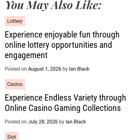
You May Also Like:
C
Lottery
a
Experience enjoyable fun through
t
online lottery opportunities and
e
g
engagement
o
r
Posted on
August 1, 2026
by
Ian Black
i
e
C
Casino
s
a
Experience Endless Variety through
t
Online Casino Gaming Collections
e
g
o
Posted on
July 28, 2026
by
Ian Black
r
C
Slot
i