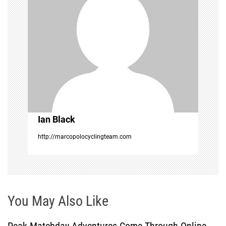
g
a
t
i
o
Ian Black
n
http://marcopolocyclingteam.com
You May Also Like