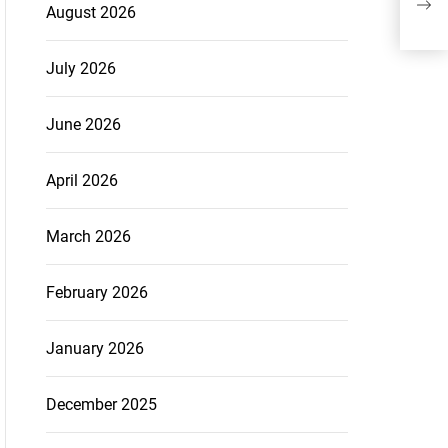
พนั
August 2026
July 2026
June 2026
April 2026
March 2026
February 2026
January 2026
December 2025