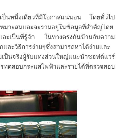
ดเป็นหนึ่งเดียวที่มีโอกาสแน่นอน โดยทั่วไป
ี่เหมาะสมและจะรวมอยู่ในข้อมูลที่สำคัญโดย
ายและเป็นที่รู้จัก ในทางตรงกันข้ามกับความ
และวิธีการง่ายๆซึ่งสามารถหาได้ง่ายและ
เป็นจริงผู้รับแทงส่วนใหญ่แนะนำซอฟต์แวร์
นต่อการทดสอบกระแสไฟฟ้าและรายได้ที่ตรวจสอบ