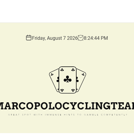
Friday, August 7 2026
8
:
24
:
45
PM