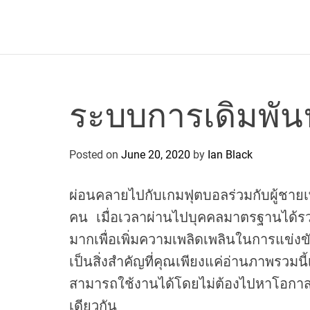
a
r
c
o
P
o
ระบบการเดิมพันฟุ
l
o
C
Posted on
June 20, 2020
by
Ian Black
y
c
ผ่อนคลายไปกับเกมฟุตบอลร่วมกับผู้ชา
l
i
คน เมื่อเวลาผ่านไปบุคคลมาตรฐานได้ร
n
มากเพื่อเพิ่มความเพลิดเพลินในการแข่งขันใ
g
เป็นสิ่งสำคัญที่คุณเพียงแค่อ่านภาพรวมนี้
T
e
สามารถใช้งานได้โดยไม่ต้องไปหาโอกา
a
เดียวกัน