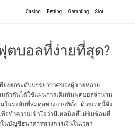
Casino
Betting
Gambling
Slot
ตบอลที่ง่ายที่สุด?
ยเพียงยกระดับบรรยากาศของผู้ชายหลาย
วมตัวกันได้ใช้แผนการเดิมพันฟุตบอลจำนวน
นระดับที่สมดุลห่างจากที่ตั้ง ด้วยเหตุนี้จึง
เพื่อทำความเข้าใจว่ามีเทคนิคที่ไม่ซับซ้อนที่
สในบัญชีธนาคารทางการเงินในเวลา