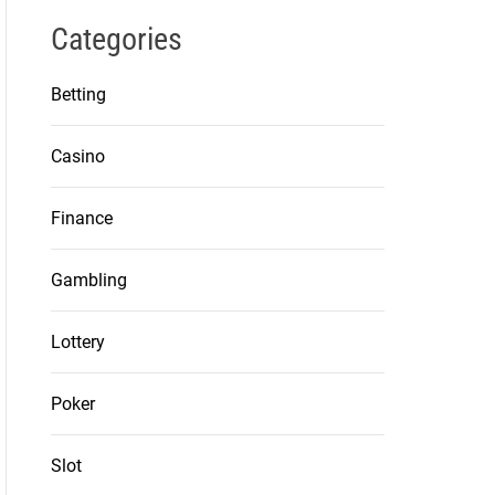
Categories
Betting
Casino
Finance
Gambling
Lottery
Poker
Slot