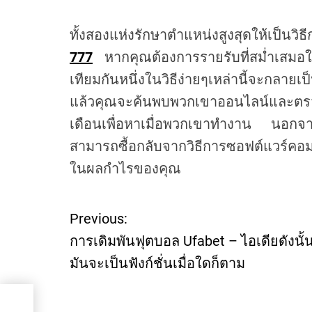
ทั้งสองแห่งรักษาตำแหน่งสูงสุดให้เป็นวิ
777
หากคุณต้องการรายรับที่สม่ำเสมอใ
เทียมกันหนึ่งในวิธีง่ายๆเหล่านี้จะกลายเ
แล้วคุณจะค้นพบพวกเขาออนไลน์และตรว
เดือนเพื่อหาเมื่อพวกเขาทำงาน นอกจาก
สามารถซื้อกลับจากวิธีการซอฟต์แวร์คอม
ในผลกำไรของคุณ
Previous:
P
การเดิมพันฟุตบอล Ufabet – ไอเดียดังนั้
o
มันจะเป็นฟังก์ชั่นเมื่อใดก็ตาม
s
ัน