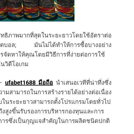
สิทธิภาพมากที่สุดในระยะยาวโดยใช้อัตราต่อ
มฟุตบอล; มันไม่ได้ทำให้การซื้อบางอย่าง
รจัดหาให้คุณโดยมีวิธีการที่ง่ายต่อการใช้
ในวิดีโอเกม
 –
ufabet1688 มือถือ
นำเสนอเวทีที่น่าทึ่งซึ่ง
ามสามารถในการสร้างรายได้อย่างต่อเนื่อง
รับในระยะยาวสามารถตั้งโปรแกรมโดยทั่วไป
ถึงสูงขึ้นรับรองการบริหารกองทุนและการ
ัดการซึ่งเป็นกุญแจสำคัญในการผลิตชนิดปกติ