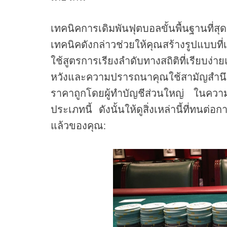
m
เทคนิคการเดิมพันฟุตบอลขั้นพื้นฐานที่สุ
เทคนิคดังกล่าวช่วยให้คุณสร้างรูปแบบท
ใช้สูตรการเรียงลำดับทางสถิติที่เรียบง่
หวังและความปรารถนาคุณใช้สามัญสำนึก
ราคาถูกโดยผู้ทำบัญชีส่วนใหญ่ ในความ
ประเภทนี้ ดังนั้นให้ดูสิ่งเหล่านี้ที่ท
แล้วของคุณ: