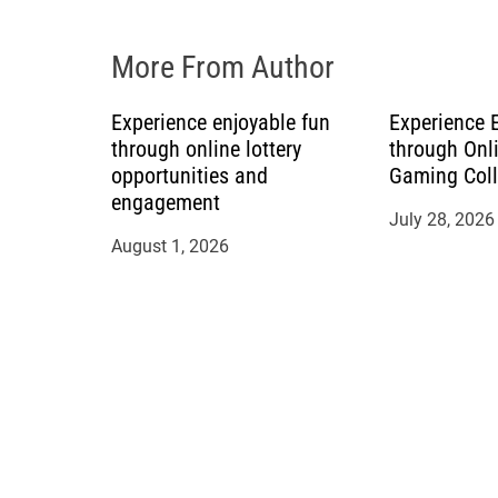
o
n
More From Author
Experience enjoyable fun
Experience 
through online lottery
through Onl
opportunities and
Gaming Coll
engagement
July 28, 2026
August 1, 2026